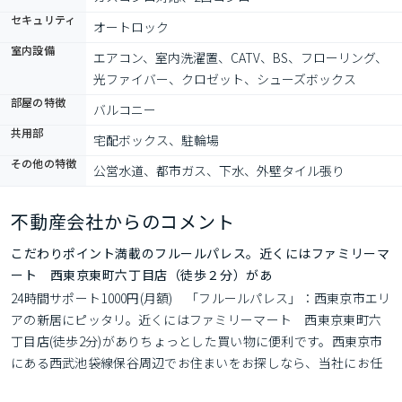
セキュリティ
オートロック
室内設備
エアコン、室内洗濯置、CATV、BS、フローリング、
光ファイバー、クロゼット、シューズボックス
部屋の特徴
バルコニー
共用部
宅配ボックス、駐輪場
その他の特徴
公営水道、都市ガス、下水、外壁タイル張り
不動産会社からのコメント
こだわりポイント満載のフルールパレス。近くにはファミリーマ
ート 西東京東町六丁目店（徒歩２分）があ
24時間サポート1000円(月額)　「フルールパレス」：西東京市エリ
アの新居にピッタリ。近くにはファミリーマート　西東京東町六
丁目店(徒歩2分)がありちょっとした買い物に便利です。西東京市
にある西武池袋線保谷周辺でお住まいをお探しなら、当社にお任
せ下さい。当社はお客様に満足していただけるようしっかりとサ