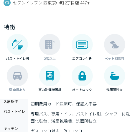
セブンイレブン 西東京中町2丁目店 447m
特徴
バス・トイレ別
2階以上
エアコン付き
ペット相談可
駐車場あり
室内洗濯機置場
オートロック
洗面所独立
入居条件
初期費用カード決済可、保証人不要
バス・トイレ
専用バス、専用トイレ、バストイレ別、シャワー付洗
面化粧台、浴室乾燥機、洗面所独立
キッチン
ガスコンロ対応、2口コンロ