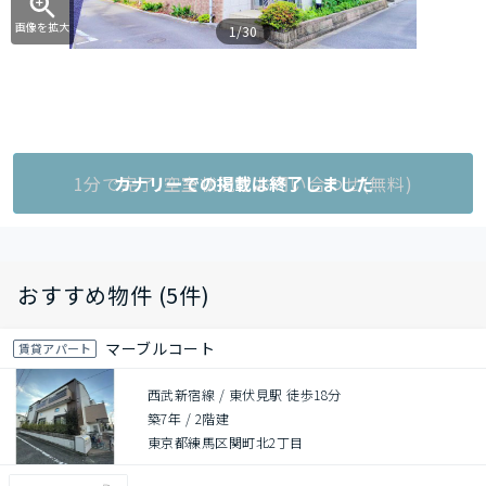
画像を拡大
1/30
1分で完了!空室状況をお問い合わせ(無料)
カナリーでの掲載は終了しました
おすすめ物件 (5件)
マーブルコート
賃貸アパート
西武新宿線 / 東伏見駅 徒歩18分
築7年
/
2階建
東京都練馬区関町北2丁目