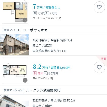
7
万円
/
管理費
なし
7万円
7万円
敷
礼
ワンルーム
/
16.56㎡
/
1階
コーポヤマオカ
賃貸アパート
西武池袋線 / 保谷駅 徒歩12分
築11年
/
2階建
東京都練馬区南大泉4丁目
8.2
万円
/
管理費
3,000円
無料
8.2万円
敷
礼
1DK
/
29.05㎡
/
2階
ル・グラン武蔵野関町
賃貸マンション
西武新宿線 / 東伏見駅 徒歩20分
築12年
/
3階建