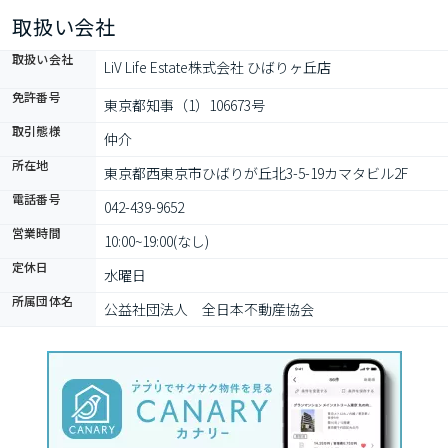
ポート致します。
取扱い会社
取扱い会社
LiV Life Estate株式会社 ひばりヶ丘店
免許番号
東京都知事（1）106673号
取引態様
仲介
所在地
東京都西東京市ひばりが丘北3-5-19カマタビル2F
電話番号
042-439-9652
営業時間
10:00~19:00(なし)
定休日
水曜日
所属団体名
公益社団法人　全日本不動産協会