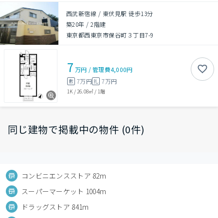
西武新宿線 / 東伏見駅 徒歩13分
築20年
/
2階建
東京都西東京市保谷町３丁目7-9
7
万円
/
管理費
4,000円
7万円
7万円
敷
礼
1K
/
26.08㎡
/
1階
同じ建物で掲載中の物件 (0件)
コンビニエンスストア 82m
スーパーマーケット 1004m
ドラッグストア 841m