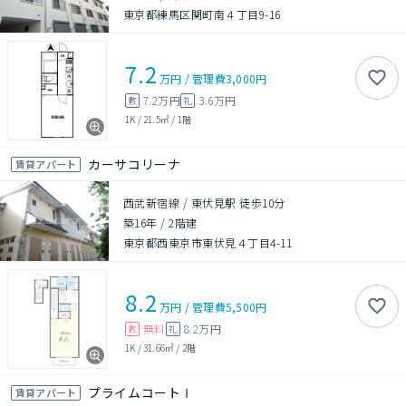
東京都練馬区関町南４丁目9-16
7.2
万円
/
管理費
3,000円
7.2万円
3.6万円
敷
礼
1K
/
21.5㎡
/
1階
カーサコリーナ
賃貸アパート
西武新宿線 / 東伏見駅 徒歩10分
築16年
/
2階建
東京都西東京市東伏見４丁目4-11
8.2
万円
/
管理費
5,500円
無料
8.2万円
敷
礼
1K
/
31.66㎡
/
2階
プライムコートⅠ
賃貸アパート