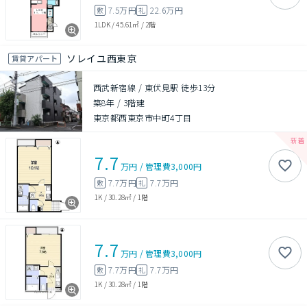
7.5万円
22.6万円
敷
礼
1LDK
/
45.61㎡
/
2階
ソレイユ西東京
賃貸アパート
西武新宿線 / 東伏見駅 徒歩13分
築8年
/
3階建
東京都西東京市中町4丁目
7.7
万円
/
管理費
3,000円
7.7万円
7.7万円
敷
礼
1K
/
30.28㎡
/
1階
7.7
万円
/
管理費
3,000円
7.7万円
7.7万円
敷
礼
1K
/
30.28㎡
/
1階