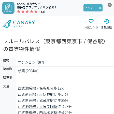
CANARY(カナリー)
物件をアプリでサクサク検索！
インストール
(4.8)
お気に入り
閲覧履歴
フルールパレス（東京都西東京市 / 保谷駅）
の賃貸物件情報
建物
マンション (鉄骨)
築年数
新築 (2004年)
駐車場
-
交通
西武池袋線 / 保谷駅
徒歩12分
西武新宿線 / 東伏見駅
徒歩17分
西武新宿線 / 武蔵関駅
徒歩25分
西武池袋線 / 大泉学園駅
徒歩28分
西武新宿線 / 西武柳沢駅
徒歩29分