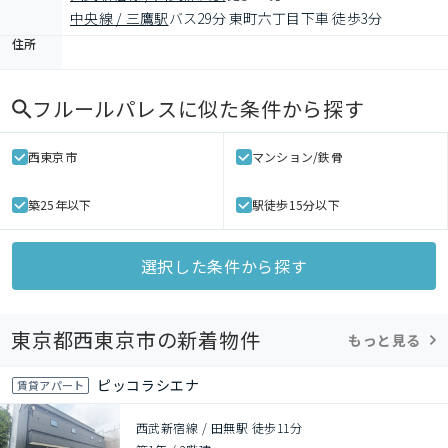
中央線 / 三鷹駅
バス29分 東町六丁目下車 徒歩3分
住所
フルールパレス
に似た条件から探す
西東京市
マンション/鉄骨
築25年以下
駅徒歩15分以下
選択した条件から探す
東京都西東京市の新着物件
もっと見る
ピッコラシエナ
賃貸アパート
西武新宿線 / 田無駅 徒歩11分