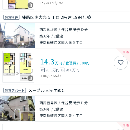
1K
/
25.17㎡
/
2階
練馬区南大泉５丁目 2階建 1994年築
賃貸物件
西武池袋線 / 保谷駅 徒歩12分
築32年
/
2階建
東京都練馬区南大泉５丁目
14.3
万円
/
管理費
2,000円
28.6万円
28.6万円
敷
礼
3LDK
/
75.67㎡
/
-
メープル大泉学園C
賃貸アパート
西武豊島線 / 保谷駅 徒歩11分
築34年
/
2階建
東京都練馬区南大泉４丁目