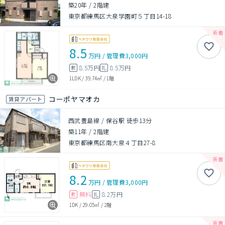
築20年
/
2階建
東京都練馬区大泉学園町５丁目14-18
8.5
万円
/
管理費
3,000円
8.5万円
8.5万円
敷
礼
1LDK
/
39.74㎡
/
1階
コーポヤマオカ
賃貸アパート
西武豊島線 / 保谷駅 徒歩13分
築11年
/
2階建
東京都練馬区南大泉４丁目27-8
8.2
万円
/
管理費
3,000円
無料
8.2万円
敷
礼
1DK
/
29.05㎡
/
2階