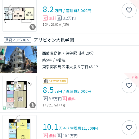
8.2
万円
/
管理費
3,000円
無料
8.2万円
敷
礼
1DK
/
29.05㎡
/
2階
アリビオン大泉学園
賃貸マンション
西武豊島線 / 保谷駅 徒歩20分
築5年
/
4階建
東京都練馬区東大泉６丁目46-12
8.5
万円
/
管理費
5,000円
8.5万円
無料
敷
礼
1K
/
23.7㎡
/
4階
10.1
万円
/
管理費
11,000円
無料
10.1万円
敷
礼