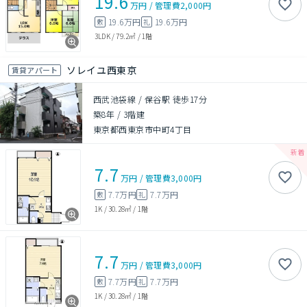
19.6
万円
/
管理費
2,000円
19.6万円
19.6万円
敷
礼
3LDK
/
79.2㎡
/
1階
ソレイユ西東京
賃貸アパート
西武池袋線 / 保谷駅 徒歩17分
築8年
/
3階建
東京都西東京市中町4丁目
7.7
万円
/
管理費
3,000円
7.7万円
7.7万円
敷
礼
1K
/
30.28㎡
/
1階
7.7
万円
/
管理費
3,000円
7.7万円
7.7万円
敷
礼
1K
/
30.28㎡
/
1階