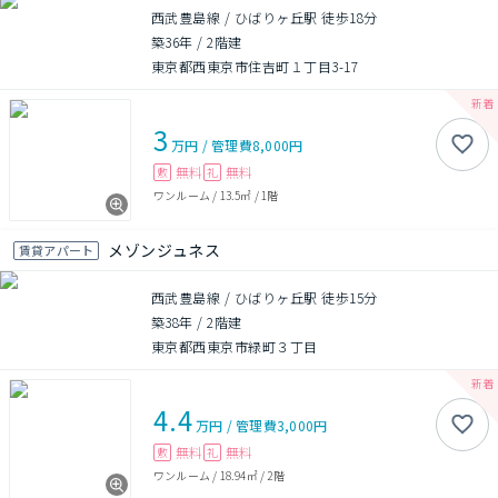
西武豊島線 / ひばりヶ丘駅 徒歩18分
築36年
/
2階建
東京都西東京市住吉町１丁目3-17
3
万円
/
管理費
8,000円
無料
無料
敷
礼
ワンルーム
/
13.5㎡
/
1階
メゾンジュネス
賃貸アパート
西武豊島線 / ひばりヶ丘駅 徒歩15分
築38年
/
2階建
東京都西東京市緑町３丁目
4.4
万円
/
管理費
3,000円
無料
無料
敷
礼
ワンルーム
/
18.94㎡
/
2階