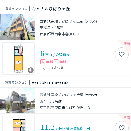
キャナルひばりヶ丘
賃貸マンション
西武池袋線 / ひばりヶ丘駅 徒歩5分
築28年
/
4階建
東京都西東京市谷戸町２
6
万円
/
管理費
なし
無料
無料
敷
礼
1K
/
19.11㎡
/
2階
VentoPrimavera2
賃貸マンション
西武池袋線 / ひばりヶ丘駅 徒歩5分
築7年
/
2階建
東京都西東京市ひばりが丘北３
11.3
万円
/
管理費
6,000円