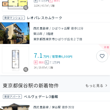
9.5万円
無料
敷
礼
1LDK
/
43.7㎡
/
1階
レオパレスカムラーク
賃貸マンション
西武豊島線 / ひばりヶ丘駅 徒歩11分
築18年
/
3階建
東京都西東京市ひばりが丘北２丁目
7.1
万円
/
管理費
6,000円
無料
7.1万円
敷
礼
1K
/
19.87㎡
/
1階
東京都保谷駅の新着物件
もっと見る
ベルヴェデーレ3番館
賃貸アパート
西武豊島線 / 保谷駅 徒歩35分