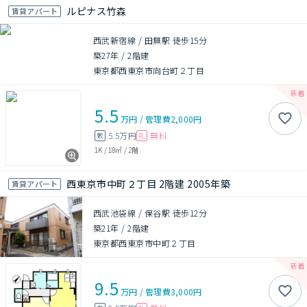
ルピナス竹森
賃貸アパート
西武新宿線 / 田無駅 徒歩15分
築27年
/
2階建
東京都西東京市向台町２丁目
5.5
万円
/
管理費
2,000円
5.5万円
無料
敷
礼
1K
/
18㎡
/
2階
西東京市中町２丁目 2階建 2005年築
賃貸アパート
西武池袋線 / 保谷駅 徒歩12分
築21年
/
2階建
東京都西東京市中町２丁目
9.5
万円
/
管理費
3,000円