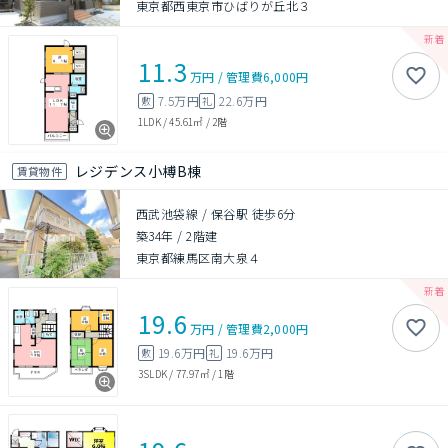
東京都西東京市ひばりが丘北３
11.3
万円
/
管理費
6,000円
7.5万円
22.6万円
敷
礼
1LDK
/
45.61㎡
/
2階
レジデンス小榑B棟
賃貸物件
西武池袋線 / 保谷駅 徒歩6分
築34年
/
2階建
東京都練馬区南大泉４
19.6
万円
/
管理費
2,000円
19.6万円
19.6万円
敷
礼
3SLDK
/
77.97㎡
/
1階