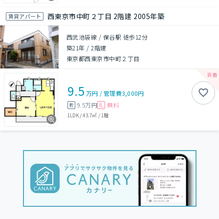
西東京市中町２丁目 2階建 2005年築
賃貸アパート
西武池袋線 / 保谷駅 徒歩12分
築21年
/
2階建
東京都西東京市中町２丁目
9.5
万円
/
管理費
3,000円
9.5万円
無料
敷
礼
1LDK
/
43.7㎡
/
1階