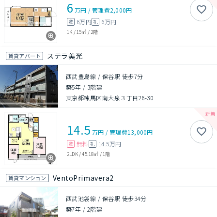
6
万円
/
管理費
2,000円
6万円
6万円
敷
礼
1K
/
15㎡
/
2階
ステラ美光
賃貸アパート
西武豊島線 / 保谷駅 徒歩7分
築5年
/
3階建
東京都練馬区南大泉３丁目26-30
14.5
万円
/
管理費
13,000円
無料
14.5万円
敷
礼
2LDK
/
45.18㎡
/
1階
VentoPrimavera2
賃貸マンション
西武池袋線 / 保谷駅 徒歩34分
築7年
/
2階建