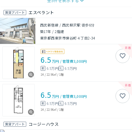
全
5
件を表示する
エスペラント
賃貸アパート
西武新宿線 / 西武柳沢駅 徒歩6分
築17年
/
2階建
東京都西東京市保谷町４丁目2-34
6.5
万円
/
管理費
3,000円
6.5万円
6.5万円
敷
礼
1K
/
22.96㎡
/
1階
6.5
万円
/
管理費
3,000円
6.5万円
6.5万円
敷
礼
1K
/
22.96㎡
/
1階
コージーハウス
賃貸アパート