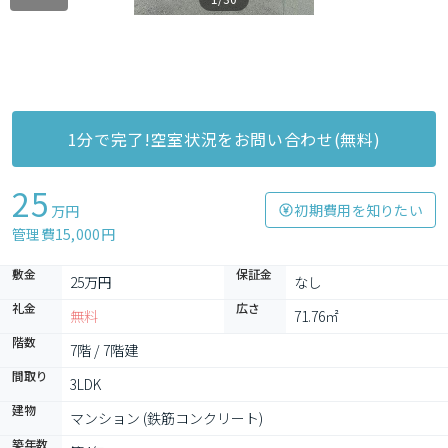
1分で完了!空室状況をお問い合わせ(無料)
25
初期費用を知りたい
万円
管理費15,000円
敷金
保証金
25万円
なし
礼金
広さ
無料
71.76㎡
階数
7階 / 7階建
間取り
3LDK
建物
マンション (鉄筋コンクリート)
築年数