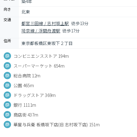
築4年
向き
北東
交通
都営三田線 / 志村坂上駅
徒歩13分
埼京線 / 浮間舟渡駅
徒歩17分
住所
東京都板橋区東坂下２丁目
コンビニエンスストア 194m
スーパーマーケット 654m
総合病院 12m
公園 465m
ドラッグストア 369m
銀行 1111m
商店街 437m
華屋与兵衛 板橋坂下店(旧 志村坂下店) 151m