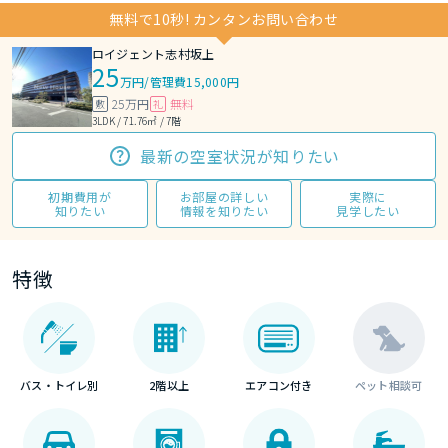
無料で10秒! カンタンお問い合わせ
ロイジェント志村坂上
25
万円
/
管理費15,000円
25万円
無料
敷
礼
3LDK / 71.76㎡ / 7階
最新の空室状況が知りたい
初期費用が
お部屋の詳しい
実際に
知りたい
情報を知りたい
見学したい
特徴
バス・トイレ別
2階以上
エアコン付き
ペット相談可