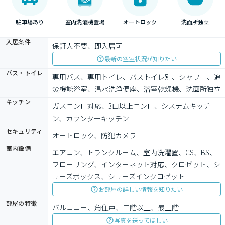
駐車場あり
室内洗濯機置場
オートロック
洗面所独立
入居条件
保証人不要、即入居可
最新の空室状況が知りたい
バス・トイレ
専用バス、専用トイレ、バストイレ別、シャワー、追
焚機能浴室、温水洗浄便座、浴室乾燥機、洗面所独立
キッチン
ガスコンロ対応、3口以上コンロ、システムキッチ
ン、カウンターキッチン
セキュリティ
オートロック、防犯カメラ
室内設備
エアコン、トランクルーム、室内洗濯置、CS、BS、
フローリング、インターネット対応、クロゼット、シ
ューズボックス、シューズインクロゼット
お部屋の詳しい情報を知りたい
部屋の特徴
バルコニー、角住戸、二階以上、最上階
写真を送ってほしい