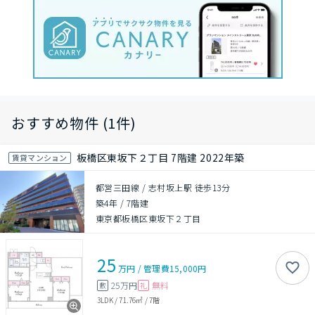
おすすめ物件 (1件)
板橋区東坂下２丁目 7階建 2022年築
賃貸マンション
都営三田線 / 志村坂上駅 徒歩13分
築4年
/
7階建
東京都板橋区東坂下２丁目
25
万円
/
管理費
15,000円
25万円
無料
敷
礼
3LDK
/
71.76㎡
/
7階