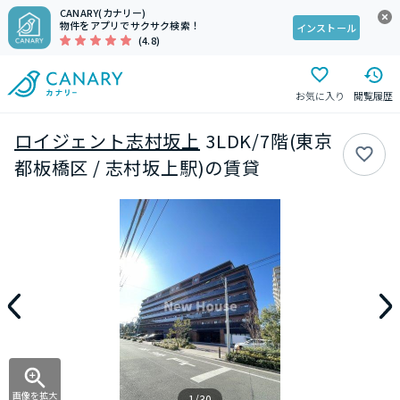
CANARY(カナリー)
物件をアプリでサクサク検索！
インストール
(4.8)
お気に入り
閲覧履歴
ロイジェント志村坂上
3LDK/7階(東京
都板橋区 / 志村坂上駅)の賃貸
画像を拡大
1/30