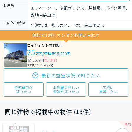
共用部
エレベーター、宅配ボックス、駐輪場、バイク置場、
敷地内駐車場
その他の特徴
公営水道、都市ガス、下水、駐車場あり
無料で10秒! カンタンお問い合わせ
ロイジェント志村坂上
25
万円
/
管理費15,000円
25万円
無料
敷
礼
3LDK / 71.76㎡ / 7階
最新の空室状況が知りたい
初期費用が
お部屋の詳しい
実際に
知りたい
情報を知りたい
見学したい
同じ建物で掲載中の物件 (13件)