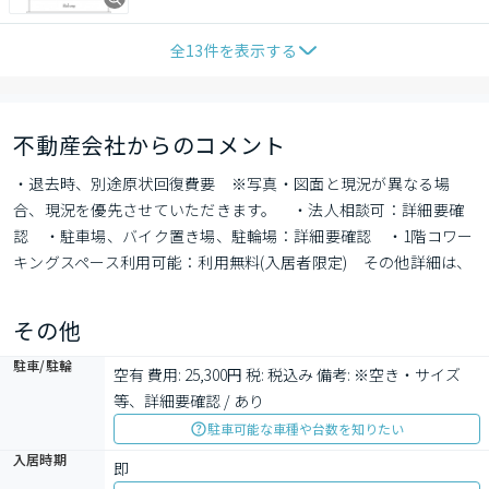
全
13
件を表示する
不動産会社からのコメント
・退去時、別途原状回復費要　※写真・図面と現況が異なる場
合、現況を優先させていただきます。　・法人相談可：詳細要確
認　・駐車場、バイク置き場、駐輪場：詳細要確認　・1階コワー
キングスペース利用可能：利用無料(入居者限定)　その他詳細は、
お問い合わせの上ご確認お願い致します。
その他
駐車/駐輪
空有 費用: 25,300円 税: 税込み 備考: ※空き・サイズ
等、詳細要確認 / あり
駐車可能な車種や台数を知りたい
入居時期
即