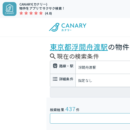
CANARY(カナリー)
物件をアプリでサクサク検索！
(4.8)
東京都
浮間舟渡駅
の物件
現在の検索条件
路線・駅
浮間舟渡駅
詳細条件
指定なし
437
検索結果
件