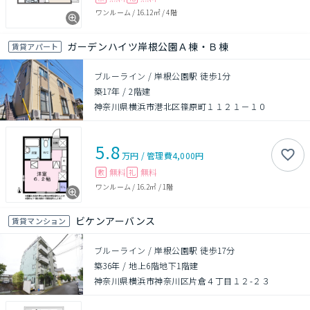
ワンルーム
/
16.12㎡
/
4階
ガーデンハイツ岸根公園Ａ棟・Ｂ棟
賃貸アパート
ブルーライン / 岸根公園駅 徒歩1分
築17年
/
2階建
神奈川県横浜市港北区篠原町１１２１－１０
5.8
万円
/
管理費
4,000円
無料
無料
敷
礼
ワンルーム
/
16.2㎡
/
1階
ビケンアーバンス
賃貸マンション
ブルーライン / 岸根公園駅 徒歩17分
築36年
/
地上6階地下1階建
神奈川県横浜市神奈川区片倉４丁目１２-２３