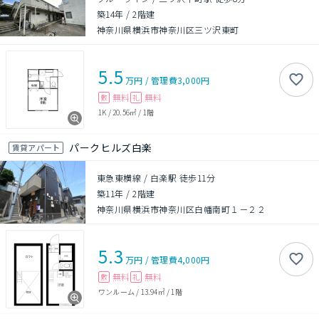
築14年
/
2階建
神奈川県横浜市神奈川区三ツ沢東町
5.5
万円
/
管理費
3,000円
無料
無料
敷
礼
1K
/
20.56㎡
/
1階
パークヒルズ白楽
賃貸アパート
東急東横線 / 白楽駅 徒歩11分
築11年
/
2階建
神奈川県横浜市神奈川区白幡南町１－２２
5.3
万円
/
管理費
4,000円
無料
無料
敷
礼
ワンルーム
/
13.94㎡
/
1階