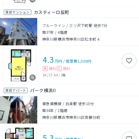
カスティーロ反町
賃貸マンション
ブルーライン / 三ツ沢下町駅 徒歩7分
築37年
/
4階建
神奈川県横浜市神奈川区松本町４
4.3
万円
/
管理費
2,000円
無料
無料
敷
礼
1K
/
17.7㎡
/
2階
パーク横浜II
賃貸アパート
東急東横線 / 白楽駅 徒歩10分
築34年
/
2階建
神奈川県横浜市神奈川区斎藤分町
5.3