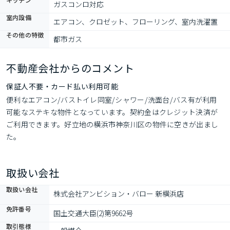
ガスコンロ対応
室内設備
エアコン、クロゼット、フローリング、室内洗濯置
その他の特徴
都市ガス
不動産会社からのコメント
保証人不要・カード払い利用可能
便利なエアコン/バストイレ同室/シャワー/洗面台/バス有が利用
可能なステキな物件となっています。契約金はクレジット決済が
ご利用できます。好立地の横浜市神奈川区の物件に空きが出まし
た。
取扱い会社
取扱い会社
株式会社アンビション・バロー 新横浜店
免許番号
国土交通大臣(2)第9662号
取引態様