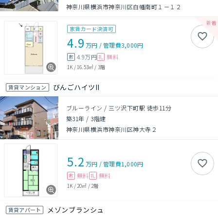
神奈川県横浜市神奈川区白幡南町１－１２
家賃カード決済可
4.9
万円
/
管理費
3,000円
4.9万円
無料
敷
礼
1K
/
16.53㎡
/
3階
びんごハイツII
賃貸マンション
ブルーライン / 三ツ沢下町駅 徒歩11分
築31年
/
3階建
神奈川県横浜市神奈川区神大寺２
5.2
万円
/
管理費
1,000円
無料
無料
敷
礼
1K
/
20㎡
/
2階
メゾンブランシュ
賃貸アパート