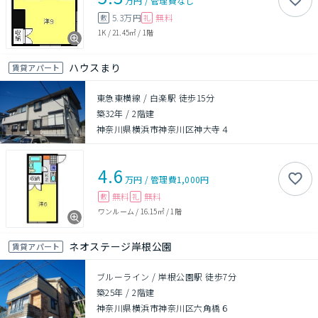
万円
/
管理費
なし
5.3万円
無料
敷
礼
1K
/
21.45㎡
/
1階
ハウスまり
賃貸アパート
東急東横線 / 白楽駅 徒歩15分
築32年
/
2階建
神奈川県横浜市神奈川区神大寺４
4.6
万円
/
管理費
1,000円
無料
無料
敷
礼
ワンルーム
/
16.15㎡
/
1階
ネオステージ岸根公園
賃貸アパート
ブルーライン / 岸根公園駅 徒歩7分
築25年
/
2階建
神奈川県横浜市神奈川区六角橋６