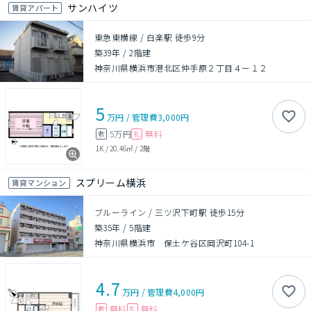
サンハイツ
賃貸アパート
東急東横線 / 白楽駅 徒歩9分
築39年
/
2階建
神奈川県横浜市港北区仲手原２丁目４ー１２
5
万円
/
管理費
3,000円
5万円
無料
敷
礼
1K
/
20.46㎡
/
2階
スプリーム横浜
賃貸マンション
ブルーライン / 三ツ沢下町駅 徒歩15分
築35年
/
5階建
神奈川県横浜市 保土ケ谷区岡沢町104-1
4.7
万円
/
管理費
4,000円
無料
無料
敷
礼