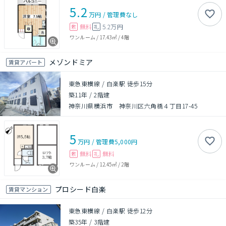
5.2
万円
/
管理費
なし
無料
5.2万円
敷
礼
ワンルーム
/
17.43㎡
/
4階
メゾンドミア
賃貸アパート
東急東横線 / 白楽駅 徒歩15分
築11年
/
2階建
神奈川県横浜市 神奈川区六角橋４丁目17-45
5
万円
/
管理費
5,000円
無料
無料
敷
礼
ワンルーム
/
12.45㎡
/
2階
プロシード白楽
賃貸マンション
東急東横線 / 白楽駅 徒歩12分
築35年
/
3階建