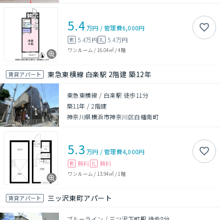
5.4
万円
/
管理費
6,000円
5.4万円
5.4万円
敷
礼
ワンルーム
/
16.04㎡
/
4階
東急東横線 白楽駅 2階建 築12年
賃貸アパート
東急東横線 / 白楽駅 徒歩11分
築11年
/
2階建
神奈川県横浜市神奈川区白幡南町
5.3
万円
/
管理費
4,000円
無料
無料
敷
礼
ワンルーム
/
13.94㎡
/
1階
三ッ沢東町アパート
賃貸アパート
ブルーライン / 三ツ沢下町駅 徒歩8分