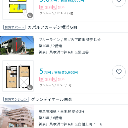
万円
/
管理費
5,000円
無料
無料
敷
礼
ワンルーム
/
12.38㎡
/
2階
カパルアガーデン横浜反町
賃貸アパート
ブルーライン / 三ツ沢下町駅 徒歩11分
築10年
/
2階建
神奈川県横浜市神奈川区栗田谷
5
万円
/
管理費
5,000円
無料
無料
敷
礼
ワンルーム
/
11.5㎡
/
1階
グランディオール白楽
賃貸マンション
東急東横線 / 白楽駅 徒歩3分
築31年
/
6階建
神奈川県横浜市神奈川区白幡上町７－８