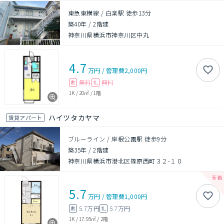
東急東横線 / 白楽駅 徒歩13分
築40年
/
2階建
神奈川県横浜市神奈川区中丸
4.7
万円
/
管理費
2,000円
無料
無料
敷
礼
1K
/
20㎡
/
1階
ハイツタカヤマ
賃貸アパート
ブルーライン / 岸根公園駅 徒歩9分
築35年
/
2階建
神奈川県横浜市港北区篠原西町３２-１０
5.7
万円
/
管理費
1,000円
5.7万円
5.7万円
敷
礼
1K
/
17.95㎡
/
2階