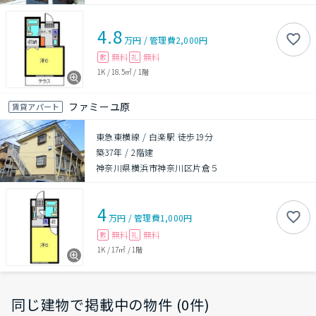
4.8
万円
/
管理費
2,000円
無料
無料
敷
礼
1K
/
18.5㎡
/
1階
ファミーユ原
賃貸アパート
東急東横線 / 白楽駅 徒歩19分
築37年
/
2階建
神奈川県横浜市神奈川区片倉５
4
万円
/
管理費
1,000円
無料
無料
敷
礼
1K
/
17㎡
/
1階
同じ建物で掲載中の物件 (0件)