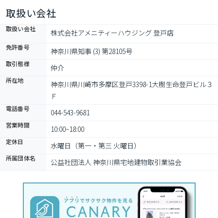
費、エアコンクリーニング費は契約者負担となります。短期・法
取扱い会社
人契約は「敷金1か月・礼金2か月」になります。
取扱い会社
株式会社アメニティーハウジング 登戸店
免許番号
神奈川県知事 (3) 第28105号
取引態様
仲介
所在地
神奈川県川崎市多摩区登戸3398-1大樹生命登戸ビル３
Ｆ
電話番号
044-543-9681
営業時間
10:00~18:00
定休日
水曜日（第一・第三 火曜日）
所属団体名
公益社団法人 神奈川県宅地建物取引業協会