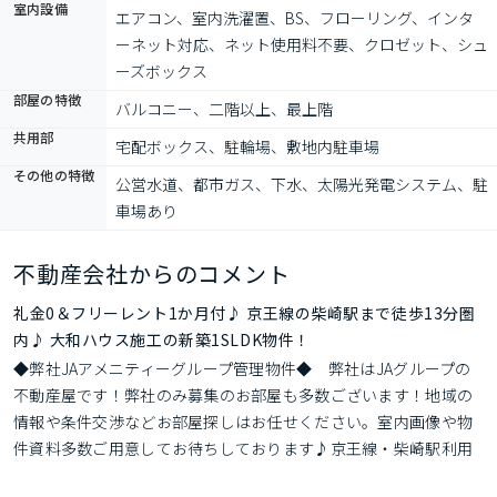
室内設備
エアコン、室内洗濯置、BS、フローリング、インタ
ーネット対応、ネット使用料不要、クロゼット、シュ
ーズボックス
部屋の特徴
バルコニー、二階以上、最上階
共用部
宅配ボックス、駐輪場、敷地内駐車場
その他の特徴
公営水道、都市ガス、下水、太陽光発電システム、駐
車場あり
不動産会社からのコメント
礼金0＆フリーレント1か月付♪ 京王線の柴崎駅まで徒歩13分圏
内♪ 大和ハウス施工の新築1SLDK物件！
◆弊社JAアメニティーグループ管理物件◆　弊社はJAグループの
不動産屋です！弊社のみ募集のお部屋も多数ございます！地域の
情報や条件交渉などお部屋探しはお任せください。室内画像や物
件資料多数ご用意してお待ちしております♪京王線・柴崎駅利用
可能・調布市の賃貸アパートです。※退去時ハウスクリーニング