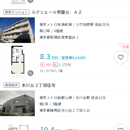
ルクシェール常盤台．ＡＺ
賃貸マンション
東京メトロ有楽町線 / 小竹向原駅 徒歩28分
築13年
/
4階建
東京都板橋区南常盤台１
8.3
万円
/
管理費
8,000円
無料
8.3万円
敷
礼
1K
/
25.79㎡
/
1階
氷川台２丁目住宅
賃貸物件
東京メトロ副都心線 / 氷川台駅 徒歩12分
築2年
/
3階建
東京都練馬区氷川台２丁目3-18
10.4