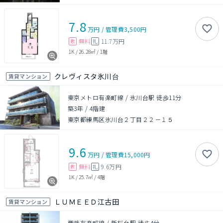
7.8
万円
/
管理費
3,500円
無料
11.7万円
敷
礼
1K
/
26.28㎡
/
1階
クレヴィスタ氷川台
賃貸マンション
東京メトロ有楽町線 / 氷川台駅 徒歩11分
築3年
/
4階建
東京都練馬区氷川台２丁目２２－１５
9.6
万円
/
管理費
15,000円
無料
9.6万円
敷
礼
1K
/
25.7㎡
/
4階
ＬＵＭＥＥＤ江古田
賃貸マンション
西武有楽町線 / 新桜台駅 徒歩4分