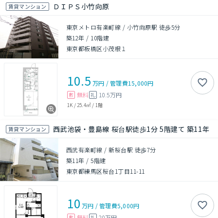
ＤＩＰＳ小竹向原
賃貸マンション
東京メトロ有楽町線 / 小竹向原駅 徒歩5分
築12年
/
10階建
東京都板橋区小茂根１
10.5
万円
/
管理費
15,000円
無料
10.5万円
敷
礼
1K
/
25.4㎡
/
1階
西武池袋・豊島線 桜台駅徒歩1分 5階建て 築11年
賃貸マンション
西武有楽町線 / 新桜台駅 徒歩7分
築11年
/
5階建
東京都練馬区桜台1丁目11-11
10
万円
/
管理費
5,000円
無料
20万円
敷
礼