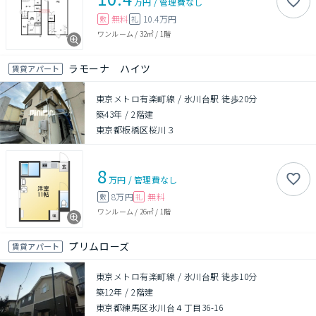
万円
/
管理費
なし
無料
10.4万円
敷
礼
ワンルーム
/
32㎡
/
1階
ラモーナ ハイツ
賃貸アパート
東京メトロ有楽町線 / 氷川台駅 徒歩20分
築43年
/
2階建
東京都板橋区桜川３
8
万円
/
管理費
なし
8万円
無料
敷
礼
ワンルーム
/
26㎡
/
1階
プリムローズ
賃貸アパート
東京メトロ有楽町線 / 氷川台駅 徒歩10分
築12年
/
2階建
東京都練馬区氷川台４丁目36-16