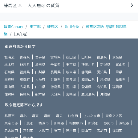
練馬区 × 二人入居可 の賃貸
賃貸Canary
/
東京都
/
練馬区
/
氷川台駅
/
練馬区羽沢 3階建 1983年
築
/
(1K/1階)
都道府県から探す
北海道
青森県
岩手県
宮城県
秋田県
山形県
福島県
茨城県
栃木県
群馬県
埼玉県
千葉県
東京都
神奈川県
新潟県
富山県
石川県
福井県
山梨県
長野県
岐阜県
静岡県
愛知県
三重県
滋賀県
京都府
大阪府
兵庫県
奈良県
和歌山県
鳥取県
島根県
岡山県
広島県
山口県
徳島県
香川県
愛媛県
高知県
福岡県
佐賀県
長崎県
熊本県
大分県
宮崎県
鹿児島県
沖縄県
政令指定都市から探す
札幌市
道北
道東
道南
道央
仙台市
さいたま市
東京２３区
東京市部
千葉市
横浜市
川崎市
相模原市
新潟市
静岡市
浜松市
名古屋市
京都市
大阪市
堺市
神戸市
岡山市
広島市
福岡市
北九州市
熊本市