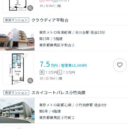
1K
/
32.8㎡
/
2階
クラウディア平和台
賃貸マンション
東京メトロ有楽町線 / 氷川台駅 徒歩20分
築15年
/
5階建
東京都練馬区平和台２
7.5
万円
/
管理費
10,000円
7.5万円
7.5万円
敷
礼
1K
/
23.78㎡
/
2階
スカイコートパレス小竹向原
賃貸マンション
東京メトロ副都心線 / 小竹向原駅 徒歩6分
築8年
/
4階建
東京都練馬区小竹町２