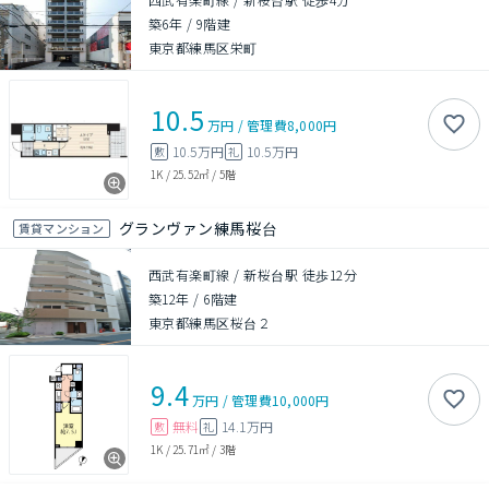
築6年
/
9階建
東京都練馬区栄町
10.5
万円
/
管理費
8,000円
10.5万円
10.5万円
敷
礼
1K
/
25.52㎡
/
5階
グランヴァン練馬桜台
賃貸マンション
西武有楽町線 / 新桜台駅 徒歩12分
築12年
/
6階建
東京都練馬区桜台２
9.4
万円
/
管理費
10,000円
無料
14.1万円
敷
礼
1K
/
25.71㎡
/
3階