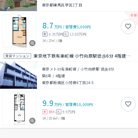
東京都練馬区早宮2丁目
8.7
万円
/
管理費
5,000円
4.35万円
13.05万円
敷
礼
1K
/
27㎡
/
1階
東京地下鉄有楽町線 小竹向原駅徒歩6分 4階建て 築6年
賃貸マンション
東京メトロ有楽町線 / 小竹向原駅 徒歩6分
築6年
/
4階建
東京都板橋区小茂根4丁目24-5
9.9
万円
/
管理費
10,000円
無料
9.9万円
敷
礼
1K
/
25.8㎡
/
3階