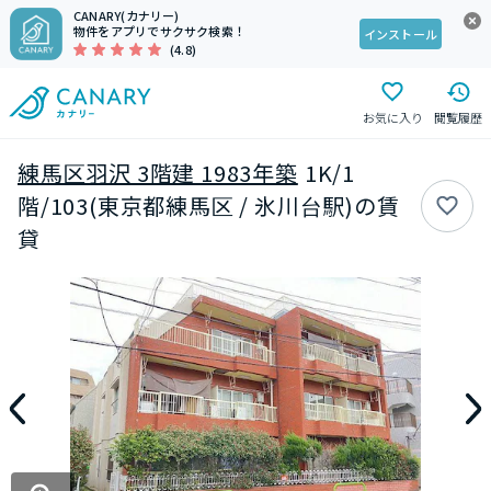
CANARY(カナリー)
物件をアプリでサクサク検索！
インストール
(4.8)
お気に入り
閲覧履歴
練馬区羽沢 3階建 1983年築
1K/1
階/103(東京都練馬区 / 氷川台駅)の賃
貸