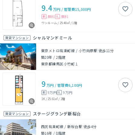
9.4
万円
/
管理費
15,000円
無料
無料
敷
礼
ワンルーム
/
25.48㎡
/
1階
シャルマンドミール
賃貸マンション
東京メトロ有楽町線 / 小竹向原駅 徒歩11分
築20年
/
2階建
東京都練馬区小竹町１
9
万円
/
管理費
6,100円
9万円
9万円
敷
礼
1K
/
25.61㎡
/
2階
ステージグランデ新桜台
賃貸マンション
西武有楽町線 / 新桜台駅 徒歩4分
築16年
/
8階建