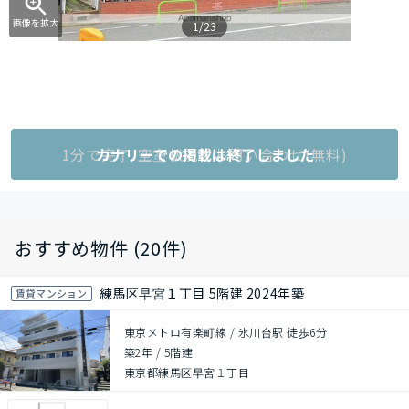
画像を拡大
1/23
1分で完了!空室状況をお問い合わせ(無料)
カナリーでの掲載は終了しました
おすすめ物件 (20件)
練馬区早宮１丁目 5階建 2024年築
賃貸マンション
東京メトロ有楽町線 / 氷川台駅 徒歩6分
築2年
/
5階建
東京都練馬区早宮１丁目