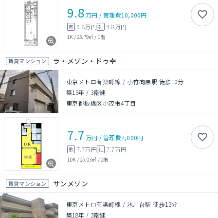
9.8
万円
/
管理費
10,000円
9.8万円
9.8万円
敷
礼
1K
/
25.79㎡
/
1階
ラ・メゾン・ドゥ幸
賃貸マンション
東京メトロ有楽町線 / 小竹向原駅 徒歩10分
築15年
/
3階建
東京都板橋区小茂根4丁目
7.7
万円
/
管理費
7,000円
7.7万円
7.7万円
敷
礼
1DK
/
25.03㎡
/
2階
サンメゾン
賃貸マンション
東京メトロ有楽町線 / 氷川台駅 徒歩13分
築18年
/
3階建