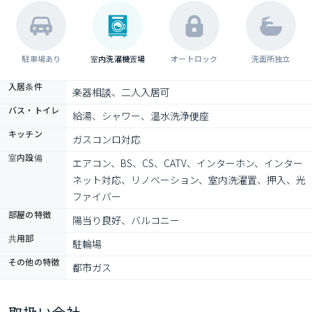
駐車場あり
室内洗濯機置場
オートロック
洗面所独立
入居条件
楽器相談、二人入居可
バス・トイレ
給湯、シャワー、温水洗浄便座
キッチン
ガスコンロ対応
室内設備
エアコン、BS、CS、CATV、インターホン、インター
ネット対応、リノベーション、室内洗濯置、押入、光
ファイバー
部屋の特徴
陽当り良好、バルコニー
共用部
駐輪場
その他の特徴
都市ガス