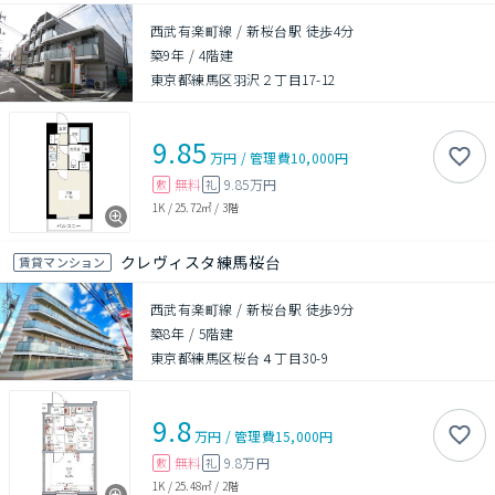
西武有楽町線 / 新桜台駅 徒歩4分
築9年
/
4階建
東京都練馬区羽沢２丁目17-12
9.85
万円
/
管理費
10,000円
無料
9.85万円
敷
礼
1K
/
25.72㎡
/
3階
クレヴィスタ練馬桜台
賃貸マンション
西武有楽町線 / 新桜台駅 徒歩9分
築8年
/
5階建
東京都練馬区桜台４丁目30-9
9.8
万円
/
管理費
15,000円
無料
9.8万円
敷
礼
1K
/
25.48㎡
/
2階