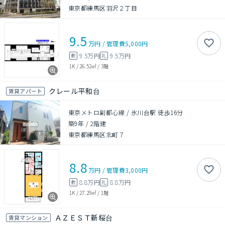
東京都練馬区羽沢２丁目
9.5
万円
/
管理費
5,000円
9.5万円
9.5万円
敷
礼
1K
/
26.52㎡
/
3階
クレール平和台
賃貸アパート
東京メトロ副都心線 / 氷川台駅 徒歩16分
築9年
/
2階建
東京都練馬区北町７
8.8
万円
/
管理費
3,000円
8.8万円
8.8万円
敷
礼
1K
/
27.29㎡
/
1階
ＡＺＥＳＴ新桜台
賃貸マンション