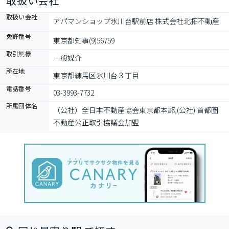
取扱い会社
取扱い会社
アパマンショップ氷川台駅前店 株式会社北拓不動産
免許番号
東京都知事(9)56759
取引態様
一般媒介
所在地
東京都練馬区氷川台３丁目
電話番号
03-3993-7732
所属団体名
（公社）全日本不動産協会東京都本部,(公社) 首都圏
不動産公正取引協議会加盟