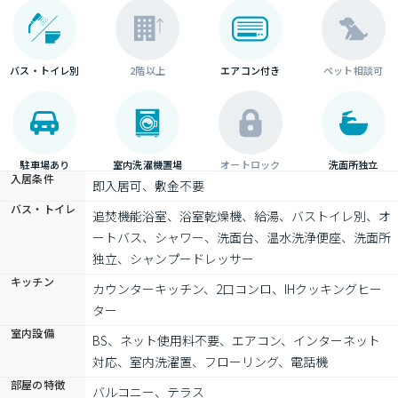
バス・トイレ別
2階以上
エアコン付き
ペット相談可
駐車場あり
室内洗濯機置場
オートロック
洗面所独立
入居条件
即入居可、敷金不要
バス・トイレ
追焚機能浴室、浴室乾燥機、給湯、バストイレ別、オ
ートバス、シャワー、洗面台、温水洗浄便座、洗面所
独立、シャンプードレッサー
キッチン
カウンターキッチン、2口コンロ、IHクッキングヒー
ター
室内設備
BS、ネット使用料不要、エアコン、インターネット
対応、室内洗濯置、フローリング、電話機
部屋の特徴
バルコニー、テラス