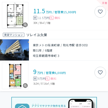
11.5
万円
/
管理費
15,000円
11.5万円
無料
敷
礼
3DK
/
58㎡
/
5階
ソレイユ久保
賃貸マンション
東京メトロ有楽町線 / 和光市駅 徒歩30分
築31年
/
6階建
埼玉県朝霞市幸町３
9
万円
/
管理費
6,000円
9万円
無料
敷
礼
3LDK
/
57.16㎡
/
6階