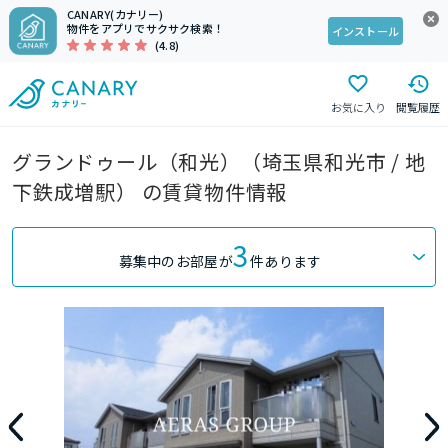
CANARY(カナリー)
物件をアプリでサクサク検索！
インストール
(4.8)
お気に入り
閲覧履歴
グランドゥール（和光）（埼玉県和光市 / 地
下鉄成増駅） の賃貸物件情報
3
募集中のお部屋が
件あります