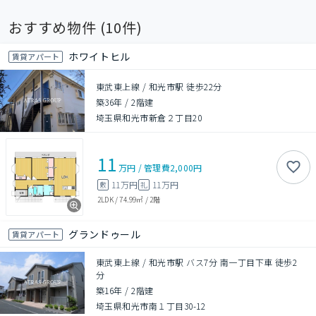
おすすめ物件 (
10
件)
ホワイトヒル
賃貸アパート
東武東上線 / 和光市駅 徒歩22分
築36年
/
2階建
埼玉県和光市新倉２丁目20
11
万円
/
管理費
2,000円
11万円
11万円
敷
礼
2LDK
/
74.99㎡
/
2階
グランドゥール
賃貸アパート
東武東上線 / 和光市駅 バス7分 南一丁目下車 徒歩2
分
築16年
/
2階建
埼玉県和光市南１丁目30-12