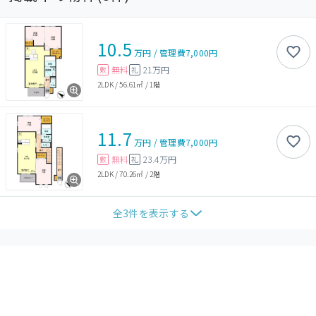
10.5
万円
/
管理費
7,000円
無料
21万円
敷
礼
2LDK
/
56.61㎡
/
1階
11.7
万円
/
管理費
7,000円
無料
23.4万円
敷
礼
2LDK
/
70.26㎡
/
2階
全
3
件を表示する