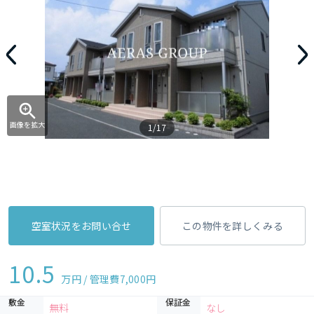
画像を拡大
1/17
空室状況をお問い合せ
この物件を詳しくみる
10.5
万円 / 管理費
7,000円
敷金
保証金
無料
なし