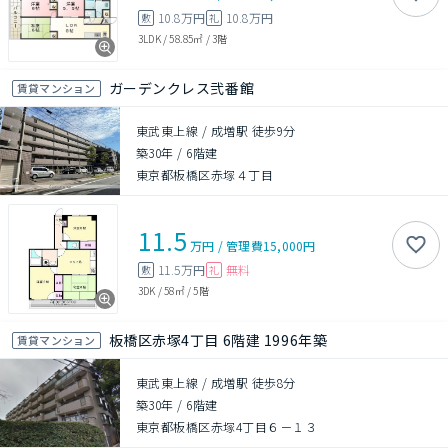
10.8万円
10.8万円
敷
礼
3LDK
/
58.85㎡
/
3階
ガーデンクレス弐番館
賃貸マンション
東武東上線 / 成増駅 徒歩9分
築30年
/
6階建
東京都板橋区赤塚４丁目
11.5
万円
/
管理費
15,000円
11.5万円
無料
敷
礼
3DK
/
58㎡
/
5階
板橋区赤塚4丁目 6階建 1996年築
賃貸マンション
東武東上線 / 成増駅 徒歩8分
築30年
/
6階建
東京都板橋区赤塚4丁目６－１３