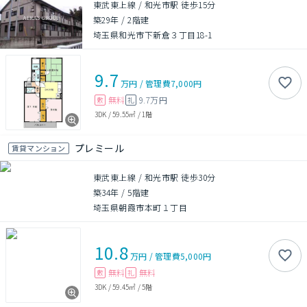
東武東上線 / 和光市駅 徒歩15分
築29年
/
2階建
埼玉県和光市下新倉３丁目18-1
9.7
万円
/
管理費
7,000円
無料
9.7万円
敷
礼
3DK
/
59.55㎡
/
1階
プレミール
賃貸マンション
東武東上線 / 和光市駅 徒歩30分
築34年
/
5階建
埼玉県朝霞市本町１丁目
10.8
万円
/
管理費
5,000円
無料
無料
敷
礼
3DK
/
59.45㎡
/
5階