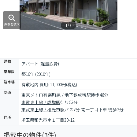
画像を拡大
1/9
建物
アパート (軽量鉄骨)
築年数
築16年 (2010年)
駐車場
有敷地内 費用: 11,000円(税込)
交通
東京メトロ有楽町線 / 地下鉄成増駅
徒歩48分
東武東上線 / 成増駅
徒歩53分
東武東上線 / 和光市駅
バス7分 南一丁目下車 徒歩2分
住所
埼玉県和光市南１丁目30-12
掲載中の物件(
3
件)