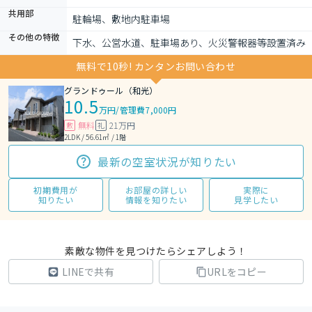
共用部
駐輪場、敷地内駐車場
その他の特徴
下水、公営水道、駐車場あり、火災警報器等設置済み
無料で10秒! カンタンお問い合わせ
グランドゥール（和光）
10.5
万円
/
管理費7,000円
無料
21万円
敷
礼
2LDK / 56.61㎡ / 1階
最新の空室状況が知りたい
初期費用が
お部屋の詳しい
実際に
知りたい
情報を知りたい
見学したい
素敵な物件を見つけたらシェアしよう！
LINEで共有
URLをコピー