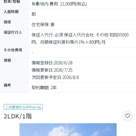
駐車/駐輪
有敷地内 費用: 11,000円(税込)
入居時期
即
損保
住宅保険: 要
保証代行人
保証人代行: 必須 保証人代行会社: その他 初回35000
円、月額保証料賃料等の1%＋800円/月
その他費用
-
情報
情報登録日:
2026/6/28
情報更新日:
2026/7/25
次回更新予定日:
2026/8/8
備考
契約期間: 2年
この建物からのPick Up
2LDK/1階