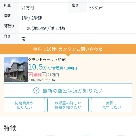
礼金
広さ
21万円
56.61㎡
階数
1階 / 2階建
間取り
2LDK (洋5.4帖 / 洋6.2帖)
向き
南
無料で10秒! カンタンお問い合わせ
グランドゥール（和光）
10.5
万円
/
管理費7,000円
無料
21万円
敷
礼
2LDK / 56.61㎡ / 1階
最新の空室状況が知りたい
初期費用が
お部屋の詳しい
実際に
知りたい
情報を知りたい
見学したい
特徴