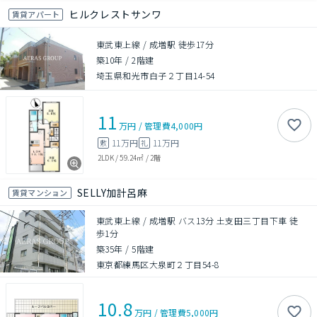
ヒルクレストサンワ
賃貸アパート
東武東上線 / 成増駅 徒歩17分
築10年
/
2階建
埼玉県和光市白子２丁目14-54
11
万円
/
管理費
4,000円
11万円
11万円
敷
礼
2LDK
/
59.24㎡
/
2階
SELLY加計呂麻
賃貸マンション
東武東上線 / 成増駅 バス13分 土支田三丁目下車 徒
歩1分
築35年
/
5階建
東京都練馬区大泉町２丁目54-8
10.8
万円
/
管理費
5,000円