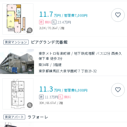
11.7
万円
/
管理費
7,000円
無料
23.4万円
敷
礼
2LDK
/
70.26㎡
/
2階
ピアグランデ弐番館
賃貸マンション
東京メトロ有楽町線 / 地下鉄成増駅 バス12分 西長久
保下車 徒歩3分
築34年
/
3階建
東京都練馬区大泉学園町７丁目19-32
11.3
万円
/
管理費
6,000円
11.3万円
無料
敷
礼
3DK
/
66.67㎡
/
2階
ラフォーレ
賃貸アパート