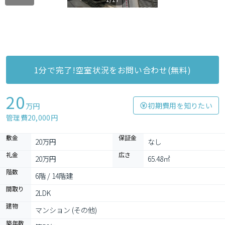
1分で完了!空室状況をお問い合わせ(無料)
20
初期費用を知りたい
万円
管理費20,000円
敷金
保証金
20万円
なし
礼金
広さ
20万円
65.48㎡
階数
6階 / 14階建
間取り
2LDK
建物
マンション (その他)
築年数