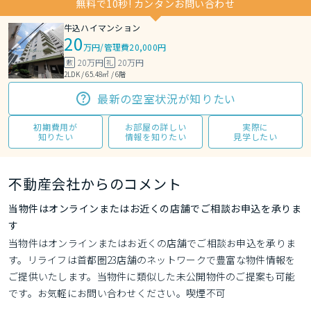
無料で10秒! カンタンお問い合わせ
牛込ハイマンション
20
万円
/
管理費20,000円
20万円
20万円
敷
礼
2LDK / 65.48㎡ / 6階
最新の空室状況が知りたい
初期費用が
お部屋の詳しい
実際に
知りたい
情報を知りたい
見学したい
不動産会社からのコメント
当物件はオンラインまたはお近くの店舗でご相談お申込を承りま
す
当物件はオンラインまたはお近くの店舗でご相談お申込を承りま
す。リライフは首都圏23店舗のネットワークで豊富な物件情報を
ご提供いたします。当物件に類似した未公開物件のご提案も可能
です。お気軽にお問い合わせください。喫煙不可