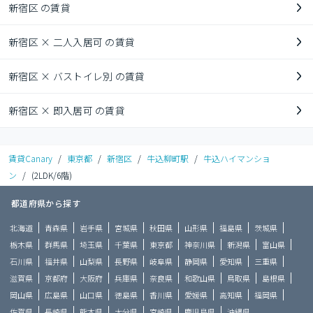
新宿区 の賃貸
新宿区 × 二人入居可 の賃貸
新宿区 × バストイレ別 の賃貸
新宿区 × 即入居可 の賃貸
賃貸Canary
/
東京都
/
新宿区
/
牛込柳町駅
/
牛込ハイマンショ
ン
/
(2LDK/6階)
都道府県から探す
北海道
青森県
岩手県
宮城県
秋田県
山形県
福島県
茨城県
栃木県
群馬県
埼玉県
千葉県
東京都
神奈川県
新潟県
富山県
石川県
福井県
山梨県
長野県
岐阜県
静岡県
愛知県
三重県
滋賀県
京都府
大阪府
兵庫県
奈良県
和歌山県
鳥取県
島根県
岡山県
広島県
山口県
徳島県
香川県
愛媛県
高知県
福岡県
佐賀県
長崎県
熊本県
大分県
宮崎県
鹿児島県
沖縄県