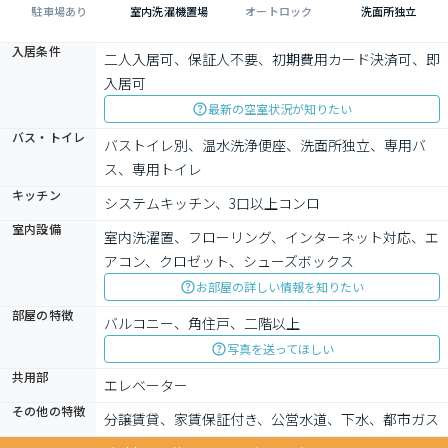
駐車場あり
室内洗濯機置場
オートロック
洗面所独立
入居条件
二人入居可、保証人不要、初期費用カード決済可、即
入居可
最新の空室状況が知りたい
バス・トイレ
バストイレ別、温水洗浄便座、洗面所独立、専用バ
ス、専用トイレ
キッチン
システムキッチン、3口以上コンロ
室内設備
室内洗濯置、フローリング、インターネット対応、エ
アコン、クロゼット、シューズボックス
お部屋の詳しい情報を知りたい
部屋の特徴
バルコニー、角住戸、二階以上
写真を送ってほしい
共用部
エレベーター
その他の特徴
分譲賃貸、家賃保証付き、公営水道、下水、都市ガス