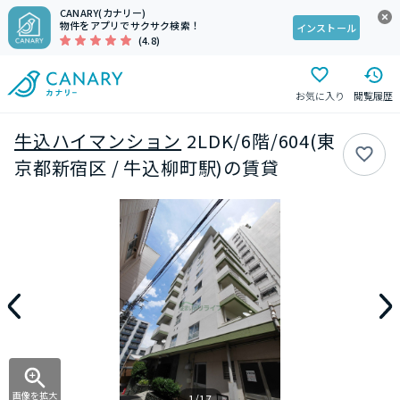
CANARY(カナリー)
物件をアプリでサクサク検索！
インストール
(4.8)
お気に入り
閲覧履歴
牛込ハイマンション
2LDK/6階/604(東
京都新宿区 / 牛込柳町駅)の賃貸
画像を拡大
1/17