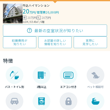
牛込ハイマンション
20
万円
/
管理費20,000円
20万円
20万円
敷
礼
2LDK / 65.48㎡ / 6階
最新の空室状況が知りたい
初期費用が
お部屋の詳しい
実際に
知りたい
情報を知りたい
見学したい
特徴
バス・トイレ別
2階以上
エアコン付き
ペット相談可