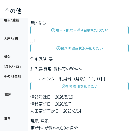
その他
駐車/駐輪
無 / なし
駐車可能な車種や台数を知りたい
入居時期
即
最新の空室状況が知りたい
損保
住宅保険: 要
保証人代行
加入要 費用: 賃料等の50％～
その他費用
コールセンター利用料（月額）：1,100円
初期費用を知りたい
情報
情報登録日：2026/5/19
情報更新日：2026/8/7
次回更新予定日：2026/8/14
備考
現況: 空家

更新料: 新賃料の1.0ヶ月分
