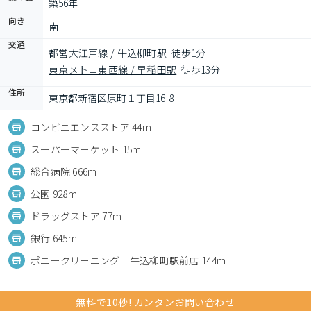
築56年
向き
南
交通
都営大江戸線 / 牛込柳町駅
徒歩1分
東京メトロ東西線 / 早稲田駅
徒歩13分
住所
東京都新宿区原町１丁目16-8
コンビニエンスストア 44m
スーパーマーケット 15m
総合病院 666m
公園 928m
ドラッグストア 77m
銀行 645m
ポニークリーニング 牛込柳町駅前店 144m
無料で10秒! カンタンお問い合わせ