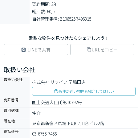
契約期間: 2年

総戸数: 60戸

自社管理番号: B108525R496315
素敵な物件を見つけたらシェアしよう！
LINEで共有
URLをコピー
取扱い会社
取扱い会社
株式会社 リライフ 早稲田店
条件が近い物件も紹介してほしい
免許番号
国土交通大臣(1)第10792号
取引態様
仲介
所在地
東京都新宿区馬場下町62 川合ビル2階
電話番号
03-6756-7466