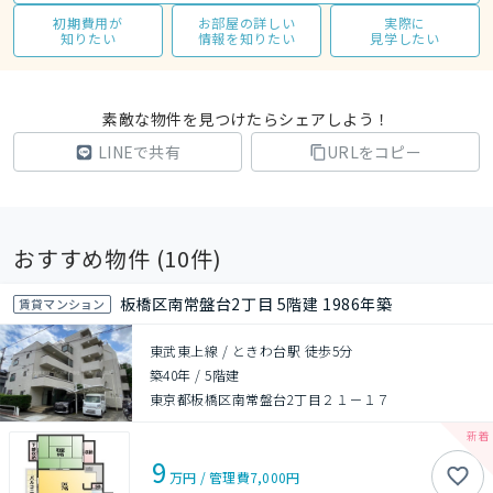
初期費用が
お部屋の詳しい
実際に
知りたい
情報を知りたい
見学したい
素敵な物件を見つけたらシェアしよう！
LINEで共有
URLをコピー
おすすめ物件 (
10
件)
板橋区南常盤台2丁目 5階建 1986年築
賃貸マンション
東武東上線 / ときわ台駅 徒歩5分
築40年
/
5階建
東京都板橋区南常盤台2丁目２１－１７
9
万円
/
管理費
7,000円