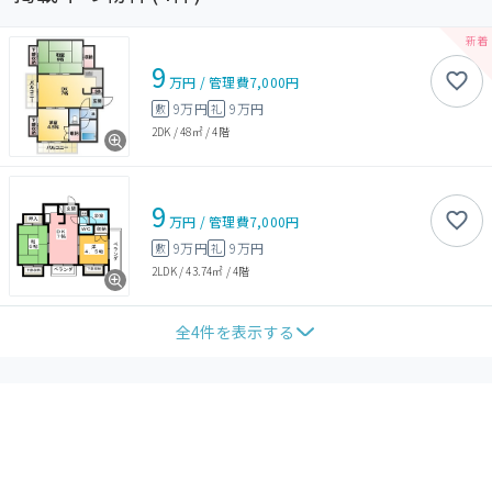
9
万円
/
管理費
7,000円
9万円
9万円
敷
礼
2DK
/
48㎡
/
4階
9
万円
/
管理費
7,000円
9万円
9万円
敷
礼
2LDK
/
43.74㎡
/
4階
全
4
件を表示する