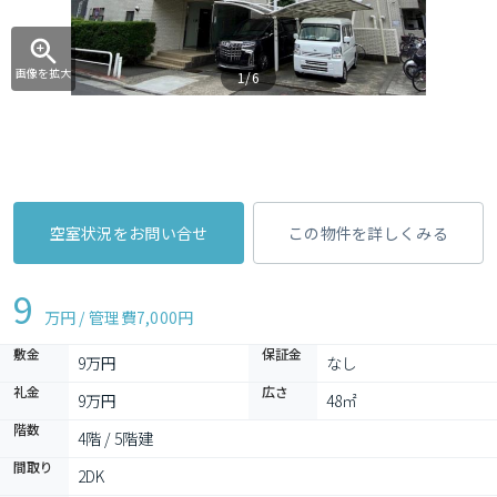
画像を拡大
1/6
空室状況をお問い合せ
この物件を詳しくみる
9
万円 / 管理費
7,000円
敷金
保証金
9万円
なし
礼金
広さ
9万円
48㎡
階数
4階 / 5階建
間取り
2DK 