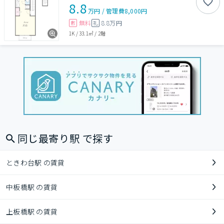
8.8
万円
/
管理費
8,000円
無料
8.8万円
敷
礼
1K
/
33.1㎡
/
2階
同じ最寄り駅 で探す
ときわ台駅 の賃貸
中板橋駅 の賃貸
上板橋駅 の賃貸