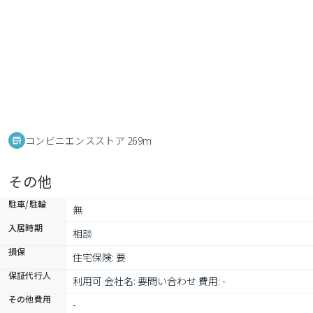
コンビニエンスストア 269m
その他
駐車/駐輪
無
入居時期
相談
損保
住宅保険: 要
保証代行人
利用可 会社名: 要問い合わせ 費用: -
その他費用
-