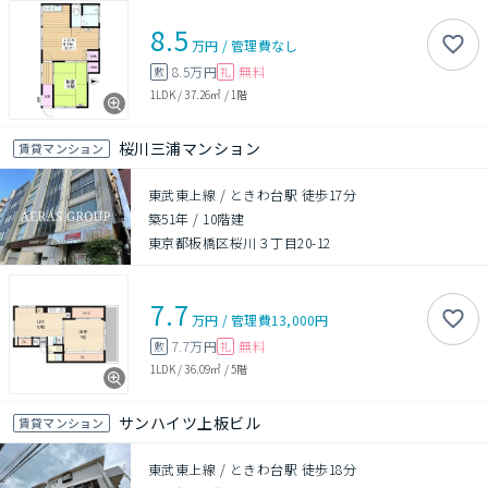
8.5
万円
/
管理費
なし
8.5万円
無料
敷
礼
1LDK
/
37.26㎡
/
1階
桜川三浦マンション
賃貸マンション
東武東上線 / ときわ台駅 徒歩17分
築51年
/
10階建
東京都板橋区桜川３丁目20-12
7.7
万円
/
管理費
13,000円
7.7万円
無料
敷
礼
1LDK
/
36.09㎡
/
5階
サンハイツ上板ビル
賃貸マンション
東武東上線 / ときわ台駅 徒歩18分