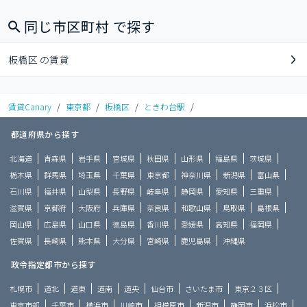
同じ市区町村 で探す
板橋区 の賃貸
賃貸Canary
/
東京都
/
板橋区
/
ときわ台駅
/
都道府県から探す
北海道
青森県
岩手県
宮城県
秋田県
山形県
福島県
茨城県
栃木県
群馬県
埼玉県
千葉県
東京都
神奈川県
新潟県
富山県
石川県
福井県
山梨県
長野県
岐阜県
静岡県
愛知県
三重県
滋賀県
京都府
大阪府
兵庫県
奈良県
和歌山県
鳥取県
島根県
岡山県
広島県
山口県
徳島県
香川県
愛媛県
高知県
福岡県
佐賀県
長崎県
熊本県
大分県
宮崎県
鹿児島県
沖縄県
政令指定都市から探す
札幌市
道北
道東
道南
道央
仙台市
さいたま市
東京２３区
東京市部
千葉市
横浜市
川崎市
相模原市
新潟市
静岡市
浜松市