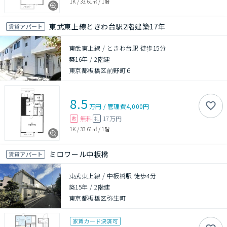
1K
/
33.61㎡
/
1階
東武東上線ときわ台駅2階建築17年
賃貸アパート
東武東上線 / ときわ台駅 徒歩15分
築16年
/
2階建
東京都板橋区前野町６
8.5
万円
/
管理費
4,000円
無料
17万円
敷
礼
1K
/
33.61㎡
/
1階
ミロワール中板橋
賃貸アパート
東武東上線 / 中板橋駅 徒歩4分
築15年
/
2階建
東京都板橋区弥生町
家賃カード決済可