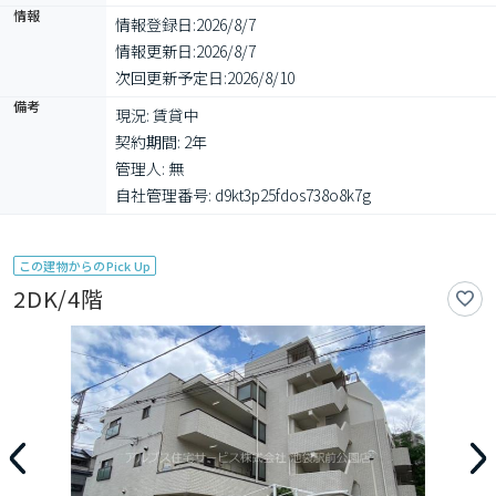
情報
情報登録日:
2026/8/7
情報更新日:
2026/8/7
次回更新予定日:
2026/8/10
備考
現況: 賃貸中

契約期間: 2年

管理人: 無

自社管理番号: d9kt3p25fdos738o8k7g
この建物からのPick Up
2DK/4階