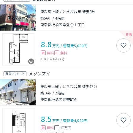
東武東上線 / ときわ台駅 徒歩8分
築56年
/
4階建
東京都板橋区常盤台１丁目
8.8
万円
/
管理費
5,000円
無料
無料
敷
礼
1DK
/
34.1㎡
/
4階
メゾンアイ
賃貸アパート
東武東上線 / ときわ台駅 徒歩17分
築16年
/
2階建
東京都板橋区前野町６
8.5
万円
/
管理費
4,000円
無料
17万円
敷
礼