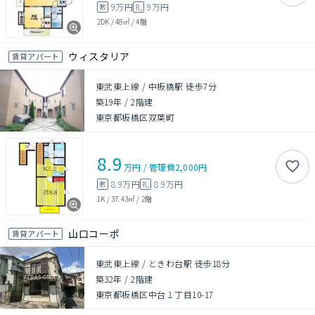
9万円
9万円
敷
礼
2DK
/
48㎡
/
4階
ウィスタリア
賃貸アパート
東武東上線 / 中板橋駅 徒歩7分
築19年
/
2階建
東京都板橋区双葉町
8.9
万円
/
管理費
2,000円
8.9万円
8.9万円
敷
礼
1K
/
37.43㎡
/
2階
山口コーポ
賃貸アパート
東武東上線 / ときわ台駅 徒歩18分
築32年
/
2階建
東京都板橋区中台１丁目10-17