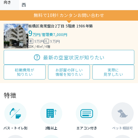
向き
西
無料で10秒! カンタンお問い合わせ
板橋区南常盤台2丁目 5階建 1986年築
9
万円
/
管理費7,000円
9万円
9万円
敷
礼
2DK / 48㎡ / 4階
最新の空室状況が知りたい
初期費用が
お部屋の詳しい
実際に
知りたい
情報を知りたい
見学したい
特徴
バス・トイレ別
2階以上
エアコン付き
ペット相談可