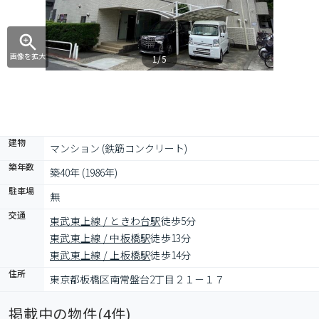
画像を拡大
1/5
建物
マンション (鉄筋コンクリート)
築年数
築40年 (1986年)
駐車場
無
交通
東武東上線 / ときわ台駅
徒歩5分
東武東上線 / 中板橋駅
徒歩13分
東武東上線 / 上板橋駅
徒歩14分
住所
東京都板橋区南常盤台2丁目２１－１７
掲載中の物件(
4
件)