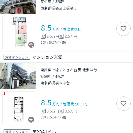
築41年
/
3階建
東京都板橋区上板橋３
8.5
万円
/
管理費
なし
8.5万円
8.5万円
敷
礼
1DK
/
36.07㎡
/
3階
マンション光愛
賃貸マンション
東武東上線 / ときわ台駅 徒歩24分
築50年
/
4階建
東京都板橋区中台１
8.5
万円
/
管理費
2,000円
8.5万円
8.5万円
敷
礼
2DK
/
35.64㎡
/
2階
第2BAJビル
賃貸マンション