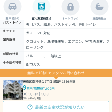
駐車場あり
室内洗濯機置場
オートロック
洗面所独立
バス・トイレ
専用バス、給湯、バストイレ別、専用トイレ
キッチン
ガスコンロ対応
室内設備
クロゼット、洗濯機置場、エアコン、室内洗濯置、フ
ローリング
部屋の特徴
バルコニー、二階以上
その他の特徴
都市ガス
無料で10秒! カンタンお問い合わせ
板橋区南常盤台2丁目 5階建 1986年築
9
万円
/
管理費7,000円
9万円
9万円
敷
礼
2DK / 48㎡ / 4階
最新の空室状況が知りたい