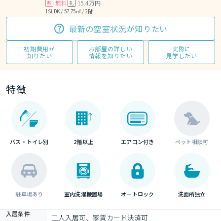
無料
15.4万円
敷
礼
1SLDK / 57.75㎡ / 2階
最新の空室状況が知りたい
初期費用が
お部屋の詳しい
実際に
知りたい
情報を知りたい
見学したい
特徴
バス・トイレ別
2階以上
エアコン付き
ペット相談可
駐車場あり
室内洗濯機置場
オートロック
洗面所独立
入居条件
二人入居可、家賃カード決済可