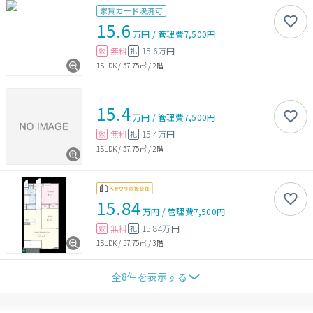
家賃カード決済可
15.6
万円
/
管理費
7,500円
無料
15.6万円
敷
礼
1SLDK
/
57.75㎡
/
2階
15.4
万円
/
管理費
7,500円
無料
15.4万円
敷
礼
1SLDK
/
57.75㎡
/
2階
15.84
万円
/
管理費
7,500円
無料
15.84万円
敷
礼
1SLDK
/
57.75㎡
/
3階
全
8
件を表示する