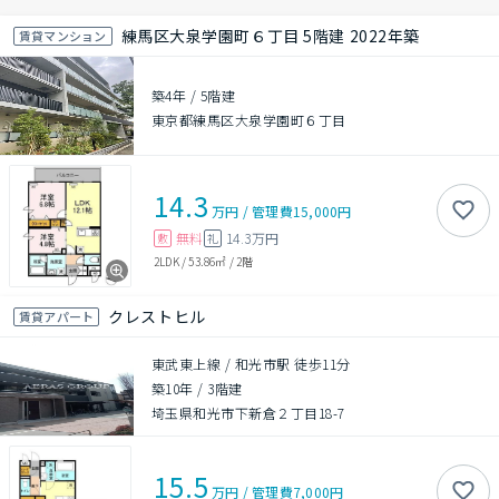
練馬区大泉学園町６丁目 5階建 2022年築
賃貸マンション
築4年
/
5階建
東京都練馬区大泉学園町６丁目
14.3
万円
/
管理費
15,000円
無料
14.3万円
敷
礼
2LDK
/
53.86㎡
/
2階
クレストヒル
賃貸アパート
東武東上線 / 和光市駅 徒歩11分
築10年
/
3階建
埼玉県和光市下新倉２丁目18-7
15.5
万円
/
管理費
7,000円