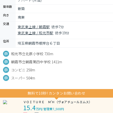
アパート (木造)
築年数
新築
向き
南東
交通
東武東上線 / 朝霞駅
徒歩7分
東武東上線 / 和光市駅
徒歩19分
住所
埼玉県朝霞市根岸台６丁目
和光市立北原小学校 730m
朝霞市立朝霞第四中学校 1411m
コンビニ 250m
スーパー 504m
無料で10秒! カンタンお問い合わせ
ＶＯＩＴＵＲＥ Ｍ’Ｈ（ヴォアチュールエムス）
15.4
万円
/
管理費7,500円