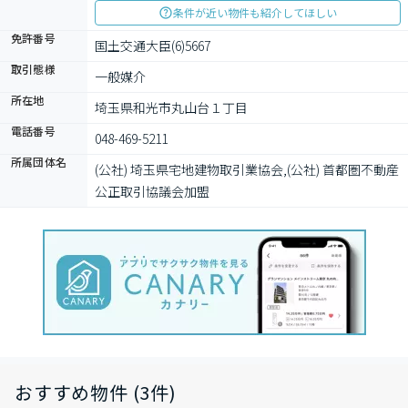
条件が近い物件も紹介してほしい
免許番号
国土交通大臣(6)5667
取引態様
一般媒介
所在地
埼玉県和光市丸山台１丁目
電話番号
048-469-5211
所属団体名
(公社) 埼玉県宅地建物取引業協会,(公社) 首都圏不動産
公正取引協議会加盟
おすすめ物件 (3件)