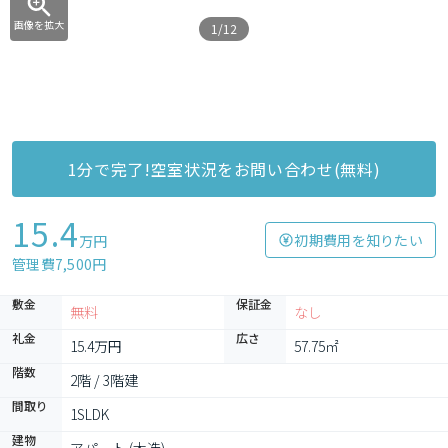
画像を拡大
1/12
1分で完了!空室状況をお問い合わせ(無料)
15.4
初期費用を知りたい
万円
管理費7,500円
敷金
保証金
無料
なし
礼金
広さ
15.4万円
57.75㎡
階数
2階 / 3階建
間取り
1SLDK
建物