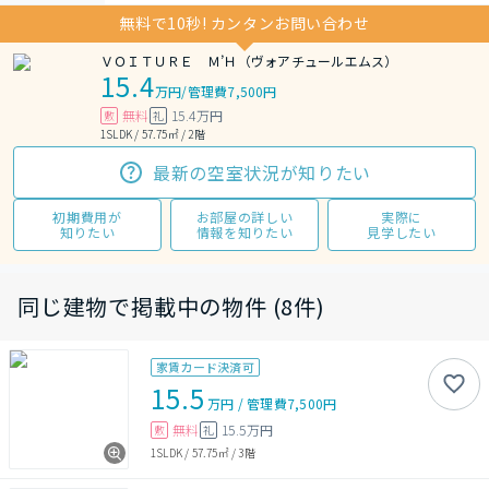
無料で10秒! カンタンお問い合わせ
ＶＯＩＴＵＲＥ Ｍ’Ｈ（ヴォアチュールエムス）
15.4
万円
/
管理費7,500円
無料
15.4万円
敷
礼
1SLDK / 57.75㎡ / 2階
最新の空室状況が知りたい
初期費用が
お部屋の詳しい
実際に
知りたい
情報を知りたい
見学したい
同じ建物で掲載中の物件 (8件)
家賃カード決済可
15.5
万円
/
管理費
7,500円
無料
15.5万円
敷
礼
1SLDK
/
57.75㎡
/
3階