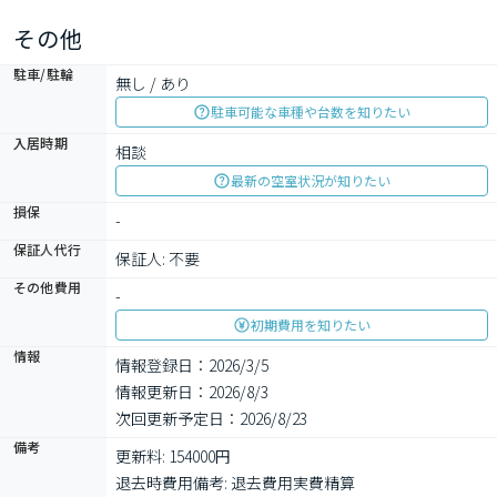
その他
駐車/駐輪
無し / あり
駐車可能な車種や台数を知りたい
入居時期
相談
最新の空室状況が知りたい
損保
-
保証人代行
保証人: 不要
その他費用
-
初期費用を知りたい
情報
情報登録日：2026/3/5
情報更新日：2026/8/3
次回更新予定日：2026/8/23
備考
更新料: 154000円

退去時費用備考: 退去費用実費精算
