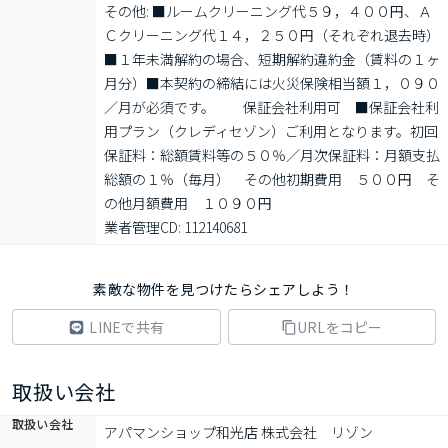
その他: ■ルームクリーニング代５９，４００円、Ａ
Ｃクリーニング代１４，２５０円（それぞれ退去時）
■１年未満解約の場合、短期解約違約金（賃料の１ヶ
月分）■本契約の締結には火災保険相当額１，０９０
／月が必須です。　　保証会社利用可　■保証会社利
用プラン（クレディセゾン）ご利用となります。初回
保証料：総額賃料等の５０％／月次保証料：月額支払
総額の１％（毎月）　その他初期費用　５００円　そ
の他月額費用　１０９０円

業者管理CD: 112140681
素敵な物件を見つけたらシェアしよう！
LINEで共有
URLをコピー
取扱い会社
取扱い会社
アパマンショップ和光店 株式会社　リゾン