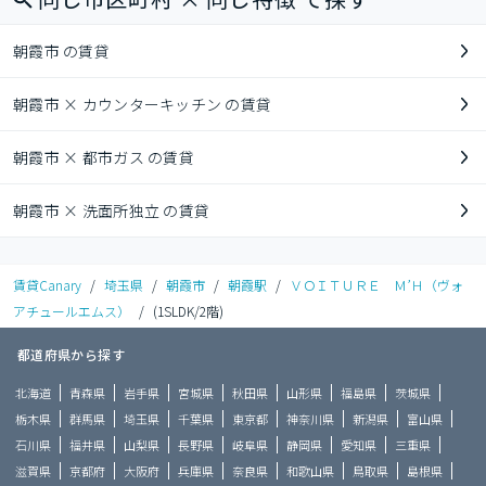
朝霞市 の賃貸
朝霞市 × カウンターキッチン の賃貸
朝霞市 × 都市ガス の賃貸
朝霞市 × 洗面所独立 の賃貸
賃貸Canary
/
埼玉県
/
朝霞市
/
朝霞駅
/
ＶＯＩＴＵＲＥ Ｍ’Ｈ（ヴォ
アチュールエムス）
/
(1SLDK/2階)
都道府県から探す
北海道
青森県
岩手県
宮城県
秋田県
山形県
福島県
茨城県
栃木県
群馬県
埼玉県
千葉県
東京都
神奈川県
新潟県
富山県
石川県
福井県
山梨県
長野県
岐阜県
静岡県
愛知県
三重県
滋賀県
京都府
大阪府
兵庫県
奈良県
和歌山県
鳥取県
島根県