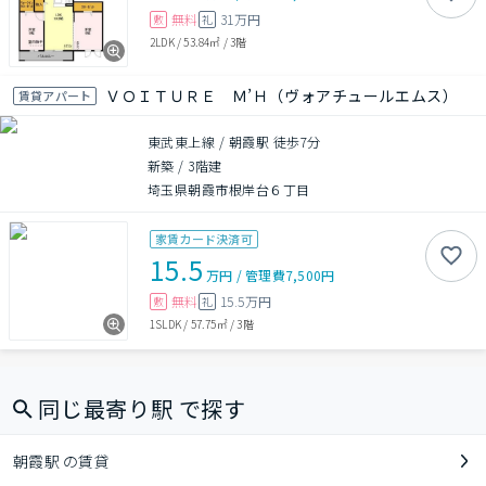
無料
31万円
敷
礼
2LDK
/
53.84㎡
/
3階
ＶＯＩＴＵＲＥ Ｍ’Ｈ（ヴォアチュールエムス）
賃貸アパート
東武東上線 / 朝霞駅 徒歩7分
新築
/
3階建
埼玉県朝霞市根岸台６丁目
家賃カード決済可
15.5
万円
/
管理費
7,500円
無料
15.5万円
敷
礼
1SLDK
/
57.75㎡
/
3階
同じ最寄り駅 で探す
朝霞駅 の賃貸