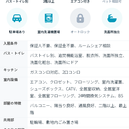
バス・トイレ別
2階以上
エアコン付き
ペット相談可
駐車場あり
室内洗濯機置場
オートロック
洗面所独立
入居条件
保証人不要、保証金不要、ルームシェア相談
バス・トイレ
バストイレ別、追焚機能浴室、脱衣所、洗面所独立、
洗面化粧台、洗面所にドア
キッチン
ガスコンロ対応、2口コンロ
室内設備
エアコン、クロゼット、フローリング、室内洗濯置、
シューズボックス、CATV、全居室収納、全居室洋
室、全居室フローリング、24時間換気システム、BS
部屋の特徴
バルコニー、陽当り良好、通風良好、二階以上、最上
階
共用部
駐輪場、敷地内ごみ置き場