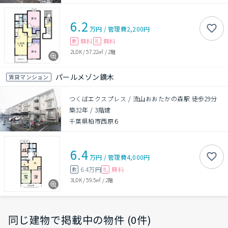
6.2
万円
/
管理費
2,200円
無料
無料
敷
礼
2LDK
/
57.22㎡
/
2階
パールメゾン鏑木
賃貸マンション
つくばエクスプレス / 流山おおたかの森駅 徒歩29分
築32年
/
3階建
千葉県柏市西原６
6.4
万円
/
管理費
4,000円
6.4万円
無料
敷
礼
3LDK
/
59.5㎡
/
2階
同じ建物で掲載中の物件 (0件)