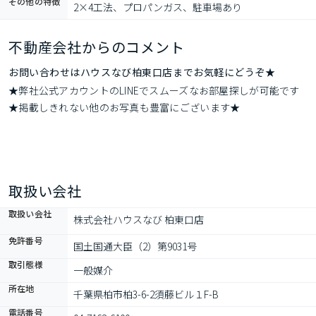
その他の特徴
2×4工法、プロパンガス、駐車場あり
不動産会社からのコメント
お問い合わせはハウスなび柏東口店までお気軽にどうぞ★
★弊社公式アカウントのLINEでスムーズなお部屋探しが可能です
★掲載しきれない他のお写真も豊富にございます★
取扱い会社
取扱い会社
株式会社ハウスなび 柏東口店
免許番号
国土国通大臣（2）第9031号
取引態様
一般媒介
所在地
千葉県柏市柏3-6-2須藤ビル１F-B
電話番号