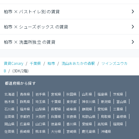
柏市 × バストイレ別 の賃貸
柏市 × シューズボックス の賃貸
柏市 × 洗面所独立 の賃貸
賃貸Canary
/
千葉県
/
柏市
/
流山おおたかの森駅
/
ツインズユウカ
B
/
(3DK/2階)
都道府県から探す
北海道
青森県
岩手県
宮城県
秋田県
山形県
福島県
茨城県
栃木県
群馬県
埼玉県
千葉県
東京都
神奈川県
新潟県
富山県
石川県
福井県
山梨県
長野県
岐阜県
静岡県
愛知県
三重県
滋賀県
京都府
大阪府
兵庫県
奈良県
和歌山県
鳥取県
島根県
岡山県
広島県
山口県
徳島県
香川県
愛媛県
高知県
福岡県
佐賀県
長崎県
熊本県
大分県
宮崎県
鹿児島県
沖縄県