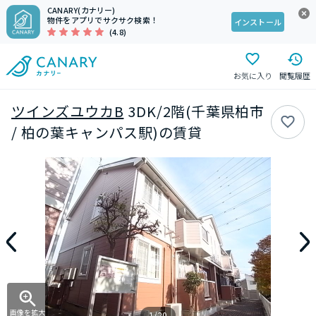
CANARY(カナリー)
物件をアプリでサクサク検索！
インストール
(4.8)
お気に入り
閲覧履歴
ツインズユウカB
3DK/2階(千葉県柏市
/ 柏の葉キャンパス駅)の賃貸
画像を拡大
1/20