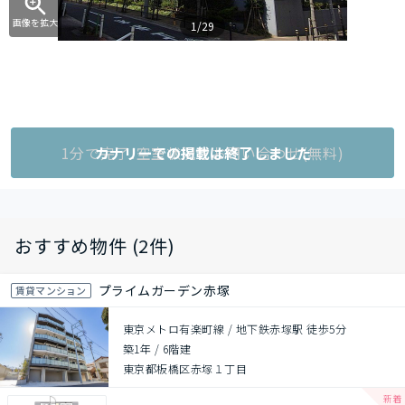
画像を拡大
1/29
1分で完了!空室状況をお問い合わせ(無料)
カナリーでの掲載は終了しました
おすすめ物件 (2件)
プライムガーデン赤塚
賃貸マンション
東京メトロ有楽町線 / 地下鉄赤塚駅 徒歩5分
築1年
/
6階建
東京都板橋区赤塚１丁目