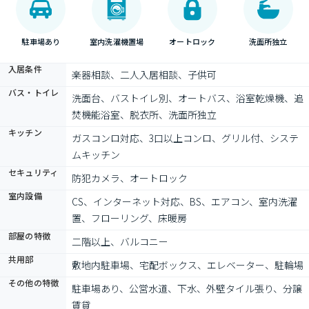
駐車場あり
室内洗濯機置場
オートロック
洗面所独立
入居条件
楽器相談、二人入居相談、子供可
バス・トイレ
洗面台、バストイレ別、オートバス、浴室乾燥機、追
焚機能浴室、脱衣所、洗面所独立
キッチン
ガスコンロ対応、3口以上コンロ、グリル付、システ
ムキッチン
セキュリティ
防犯カメラ、オートロック
室内設備
CS、インターネット対応、BS、エアコン、室内洗濯
置、フローリング、床暖房
部屋の特徴
二階以上、バルコニー
共用部
敷地内駐車場、宅配ボックス、エレベーター、駐輪場
その他の特徴
駐車場あり、公営水道、下水、外壁タイル張り、分譲
賃貸