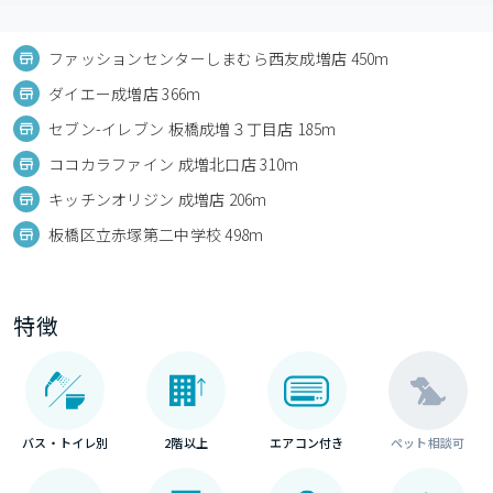
ファッションセンターしまむら西友成増店 450m
ダイエー成増店 366m
セブン-イレブン 板橋成増３丁目店 185m
ココカラファイン 成増北口店 310m
キッチンオリジン 成増店 206m
板橋区立赤塚第二中学校 498m
特徴
バス・トイレ別
2階以上
エアコン付き
ペット相談可