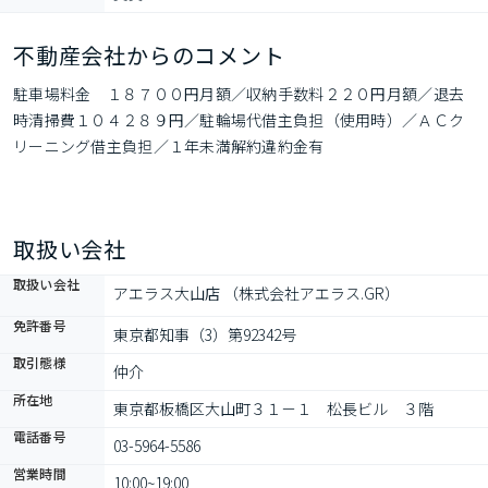
不動産会社からのコメント
駐車場料金　１８７００円月額／収納手数料２２０円月額／退去
時清掃費１０４２８９円／駐輪場代借主負担（使用時）／ＡＣク
リーニング借主負担／１年未満解約違約金有
取扱い会社
取扱い会社
アエラス大山店 （株式会社アエラス.GR）
免許番号
東京都知事（3）第92342号
取引態様
仲介
所在地
東京都板橋区大山町３１－１　松長ビル　３階
電話番号
03-5964-5586
営業時間
10:00~19:00