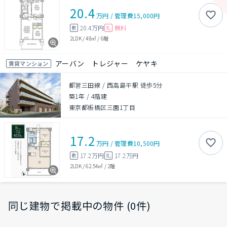
20.4
万円
/
管理費
15,000円
20.4万円
無料
敷
礼
2LDK
/
48㎡
/
6階
アーバン トレジャー ケヤキ
賃貸マンション
都営三田線 / 西高島平駅 徒歩5分
築1年
/
4階建
東京都板橋区三園1丁目
17.2
万円
/
管理費
10,500円
17.2万円
17.2万円
敷
礼
2LDK
/
62.54㎡
/
2階
同じ建物で掲載中の物件 (0件)