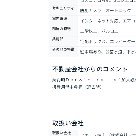
ガスコンロ対応、3口以上コ
セキュリティ
防犯カメラ、オートロック
室内設備
インターネット対応、エアコ
部屋の特徴
二階以上、バルコニー
共用部
宅配ボックス、エレベーター
その他の特徴
駐車場あり、公営水道、下水
不動産会社からのコメント
契約時Ｄａｒｗｉｎ　ｒｅｌｉｅｆ加入必
掃費用借主負担（退去時）
取扱い会社
取扱い会社
アエラス柏店 （株式会社ア