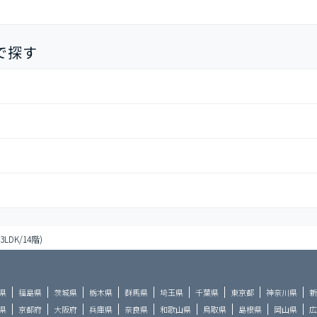
で探す
(3LDK/14階)
県
福島県
茨城県
栃木県
群馬県
埼玉県
千葉県
東京都
神奈川県
新
県
京都府
大阪府
兵庫県
奈良県
和歌山県
鳥取県
島根県
岡山県
広