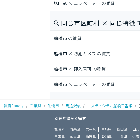
塚田駅 × エレベーター の賃貸
同じ市区町村 × 同じ特徴 
船橋市 の賃貸
船橋市 × 防犯カメラ の賃貸
船橋市 × 即入居可 の賃貸
船橋市 × エレベーター の賃貸
賃貸Canary
/
千葉県
/
船橋市
/
馬込沢駅
/
エステ・シティ船橋三番館
/
都道府県から探す
北海道
青森県
岩手県
宮城県
秋田県
山形
長野県
岐阜県
静岡県
愛知県
三重県
滋賀