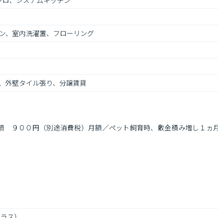
ンロ、システムキッチン
ン、室内洗濯置、フローリング
、外壁タイル張り、分譲賃貸
須　９００円（別途消費税）月額／ペット飼育時、敷金積み増し１ヵ
エラス）