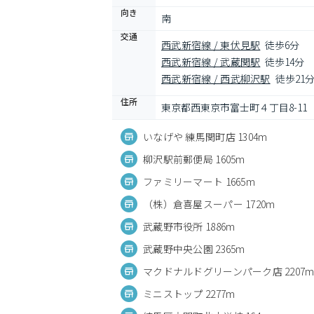
向き
南
交通
西武新宿線 / 東伏見駅
徒歩6分
西武新宿線 / 武蔵関駅
徒歩14分
西武新宿線 / 西武柳沢駅
徒歩21
住所
東京都西東京市富士町４丁目8-11
いなげや 練馬関町店 1304m
柳沢駅前郵便局 1605m
ファミリーマート 1665m
（株）倉喜屋スーパー 1720m
武蔵野市役所 1886m
武蔵野中央公園 2365m
マクドナルドグリーンパーク店 2207
ミニストップ 2277m