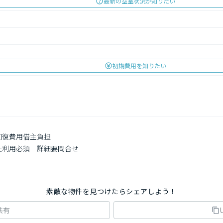
最新の空室状況が知りたい
初期費用を知りたい
回復費用借主負担

社利用必須　詳細要問合せ

素敵な物件を見つけたらシェアしよう！
共有