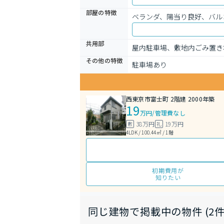
部屋の特徴
ベランダ、陽当り良好、バル
共用部
屋内駐車場、敷地内ごみ置き
その他の特徴
駐車場あり
西東京市富士町 2階建 2000年築
19
万円
/
管理費なし
38万円
19万円
敷
礼
4LDK / 100.44㎡ / 1階
初期費用が
知りたい
同じ建物で掲載中の物件 (2件