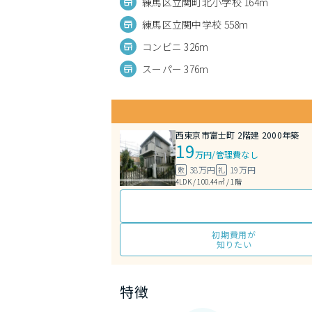
練馬区立関町北小学校 164m
練馬区立関中学校 558m
コンビニ 326m
スーパー 376m
西東京市富士町 2階建 2000年築
19
万円
/
管理費なし
38万円
19万円
敷
礼
4LDK / 100.44㎡ / 1階
初期費用が
知りたい
特徴