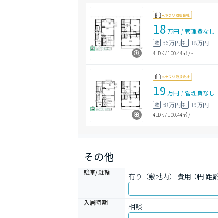
18
万円
/
管理費
なし
36万円
18万円
敷
礼
4LDK
/
100.44㎡
/
-
19
万円
/
管理費
なし
38万円
19万円
敷
礼
4LDK
/
100.44㎡
/
-
その他
駐車/駐輪
有り（敷地内） 費用: 0円 距離:
入居時期
相談