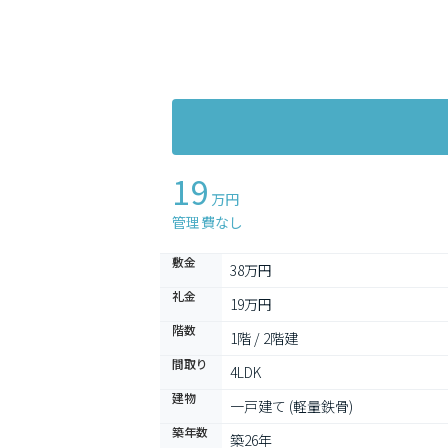
19
万円
管理費なし
敷金
38万円
礼金
19万円
階数
1階 / 2階建
間取り
4LDK
建物
一戸建て (軽量鉄骨)
築年数
築26年