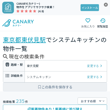
CANARY(カナリー)
物件をアプリでサクサク検索！
インストール
(4.8)
お気に入り
閲覧履歴
東京都
東伏見駅
でシステムキッチンの
物件一覧
現在の検索条件
路線・駅
東伏見駅
変更する
詳細条件
システムキッチン
変更する
この条件を保存する
235
検索結果
件
新着物件あり！新着順に並び替え