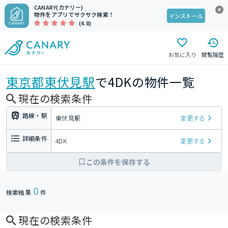
CANARY(カナリー)
物件をアプリでサクサク検索！
インストール
(4.8)
お気に入り
閲覧履歴
東京都
東伏見駅
で4DKの物件一覧
現在の検索条件
路線・駅
東伏見駅
変更する
詳細条件
4DK
変更する
この条件を保存する
0
検索結果
件
現在の検索条件