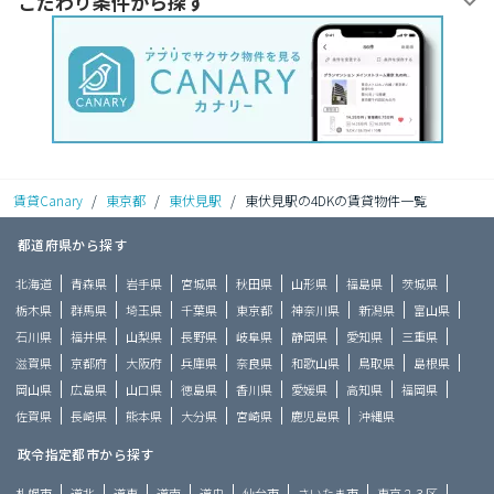
こだわり条件から探す
賃貸Canary
/
東京都
/
東伏見駅
/
東伏見駅の4DKの賃貸物件一覧
都道府県から探す
北海道
青森県
岩手県
宮城県
秋田県
山形県
福島県
茨城県
栃木県
群馬県
埼玉県
千葉県
東京都
神奈川県
新潟県
富山県
石川県
福井県
山梨県
長野県
岐阜県
静岡県
愛知県
三重県
滋賀県
京都府
大阪府
兵庫県
奈良県
和歌山県
鳥取県
島根県
岡山県
広島県
山口県
徳島県
香川県
愛媛県
高知県
福岡県
佐賀県
長崎県
熊本県
大分県
宮崎県
鹿児島県
沖縄県
政令指定都市から探す
札幌市
道北
道東
道南
道央
仙台市
さいたま市
東京２３区