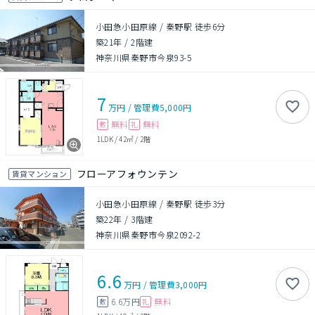
小田急小田原線 / 秦野駅 徒歩6分
築21年
/
2階建
神奈川県秦野市今泉93-5
7
万円
/
管理費
5,000円
無料
無料
敷
礼
1LDK
/
42㎡
/
2階
フローアフォウンテン
賃貸マンション
小田急小田原線 / 秦野駅 徒歩3分
築22年
/
3階建
神奈川県秦野市今泉2092-2
6.6
万円
/
管理費
3,000円
6.6万円
無料
敷
礼