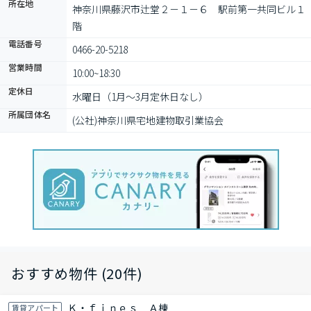
所在地
神奈川県藤沢市辻堂２－１－６　駅前第一共同ビル１
階
電話番号
0466-20-5218
営業時間
10:00~18:30
定休日
水曜日（1月～3月定休日なし）
所属団体名
(公社)神奈川県宅地建物取引業協会
おすすめ物件 (20件)
Ｋ・ｆｉｎｅｓ Ａ棟
賃貸アパート