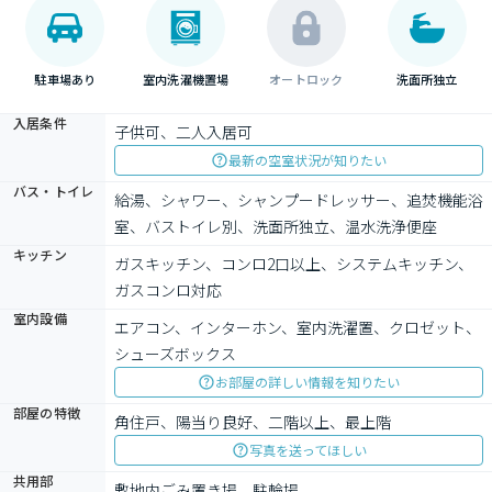
駐車場あり
室内洗濯機置場
オートロック
洗面所独立
入居条件
子供可、二人入居可
最新の空室状況が知りたい
バス・トイレ
給湯、シャワー、シャンプードレッサー、追焚機能浴
室、バストイレ別、洗面所独立、温水洗浄便座
キッチン
ガスキッチン、コンロ2口以上、システムキッチン、
ガスコンロ対応
室内設備
エアコン、インターホン、室内洗濯置、クロゼット、
シューズボックス
お部屋の詳しい情報を知りたい
部屋の特徴
角住戸、陽当り良好、二階以上、最上階
写真を送ってほしい
共用部
敷地内ごみ置き場、駐輪場