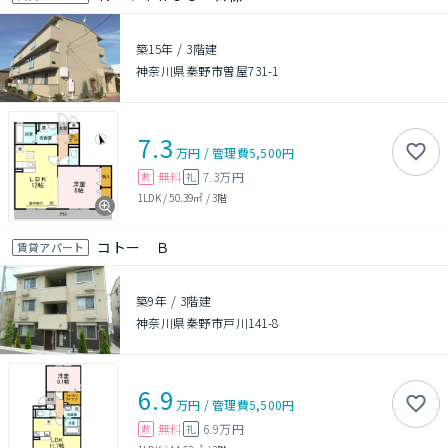
築15年
/
3階建
神奈川県秦野市曽屋731-1
7.3
万円
/
管理費
5,500円
無料
7.3万円
敷
礼
1LDK
/
50.39㎡
/
3階
コトー Ｂ
賃貸アパート
築9年
/
3階建
神奈川県秦野市戸川141-8
6.9
万円
/
管理費
5,500円
無料
6.9万円
敷
礼