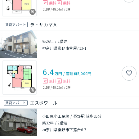
無料
無料
敷
礼
2LDK
/
48.54㎡
/
2階
ラ・サカヤＡ
賃貸アパート
築26年
/
2階建
神奈川県秦野市曽屋733-1
6.4
万円
/
管理費
5,000円
無料
無料
敷
礼
2LDK
/
49.25㎡
/
2階
エスポワール
賃貸アパート
小田急小田原線 / 秦野駅 徒歩18分
築32年
/
2階建
神奈川県秦野市下落合6-7