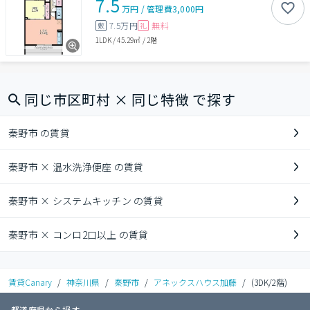
7.5
万円
/
管理費
3,000円
7.5万円
無料
敷
礼
1LDK
/
45.29㎡
/
2階
同じ市区町村 × 同じ特徴 で探す
秦野市 の賃貸
秦野市 × 温水洗浄便座 の賃貸
秦野市 × システムキッチン の賃貸
秦野市 × コンロ2口以上 の賃貸
賃貸Canary
/
神奈川県
/
秦野市
/
アネックスハウス加藤
/
(3DK/2階)
都道府県から探す