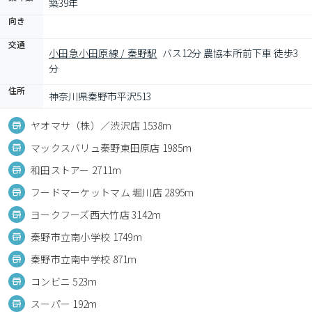
築39年
向き
交通
小田急小田原線 / 秦野駅
バス12分 農協本所前下車 徒歩3
分
住所
神奈川県秦野市平沢513
ヤオマサ（株）／渋沢店 1538m
マックスバリュ秦野東田原店 1985m
和田ストアー 2711m
フードマーケットマム 堀川店 2895m
ヨークフーズ西大竹店 3142m
秦野市立南小学校 1749m
秦野市立南中学校 871m
コンビニ 523m
スーパー 192m