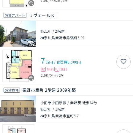
1LDK
/
44.62㎡
/
3階
リヴェールＫⅠ
賃貸アパート
築21年
/
2階建
神奈川県秦野市鈴張町6-19
7
万円
/
管理費
5,000円
無料
無料
敷
礼
2LDK
/
54㎡
/
2階
秦野市室町 2階建 2009年築
賃貸物件
小田急小田原線 / 秦野駅 徒歩14分
築17年
/
1階建
神奈川県秦野市室町3-7