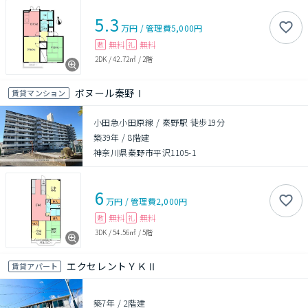
5.3
万円
/
管理費
5,000円
無料
無料
敷
礼
2DK
/
42.72㎡
/
2階
ボヌール秦野Ⅰ
賃貸マンション
小田急小田原線 / 秦野駅 徒歩19分
築39年
/
8階建
神奈川県秦野市平沢1105-1
6
万円
/
管理費
2,000円
無料
無料
敷
礼
3DK
/
54.56㎡
/
5階
エクセレントＹＫⅡ
賃貸アパート
築7年
/
2階建