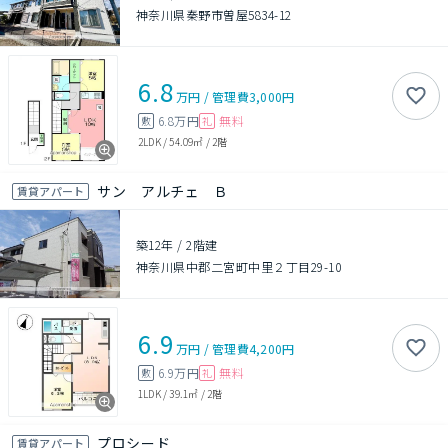
神奈川県秦野市曽屋5834-12
6.8
万円
/
管理費
3,000円
6.8万円
無料
敷
礼
2LDK
/
54.09㎡
/
2階
サン アルチェ Ｂ
賃貸アパート
築12年
/
2階建
神奈川県中郡二宮町中里２丁目29-10
6.9
万円
/
管理費
4,200円
6.9万円
無料
敷
礼
1LDK
/
39.1㎡
/
2階
プロシード
賃貸アパート