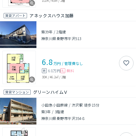
1LDK
/
40㎡
/
2階
アネックスハウス加藤
賃貸アパート
築39年
/
2階建
神奈川県秦野市平沢513
6.8
万円
/
管理費
なし
6.8万円
無料
敷
礼
3DK
/
46.2㎡
/
2階
グリーンハイムＶ
賃貸マンション
小田急小田原線 / 渋沢駅 徒歩15分
築3年
/
3階建
神奈川県秦野市平沢354-8