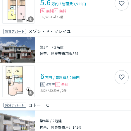
5.6
万円
/
管理費
3,500円
無料
無料
敷
礼
1K
/
43.33㎡
/
2階
メゾン・ド・ソレイユ
賃貸アパート
築17年
/
2階建
神奈川県秦野市羽根564
6
万円
/
管理費
3,000円
6万円
無料
敷
礼
2LDK
/
52.89㎡
/
2階
コトー Ｃ
賃貸アパート
築9年
/
2階建
神奈川県秦野市戸川141-9