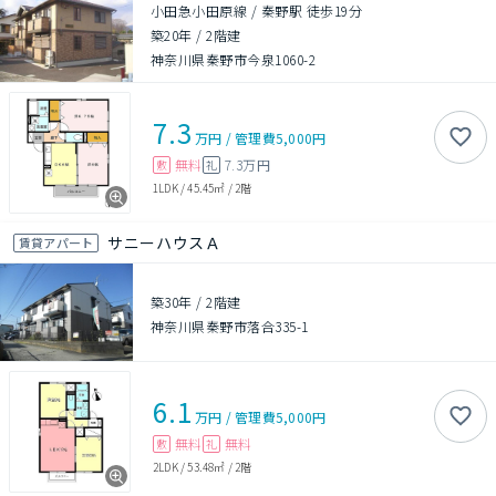
小田急小田原線 / 秦野駅 徒歩19分
築20年
/
2階建
神奈川県秦野市今泉1060-2
7.3
万円
/
管理費
5,000円
無料
7.3万円
敷
礼
1LDK
/
45.45㎡
/
2階
サニーハウスＡ
賃貸アパート
築30年
/
2階建
神奈川県秦野市落合335-1
6.1
万円
/
管理費
5,000円
無料
無料
敷
礼
2LDK
/
53.48㎡
/
2階