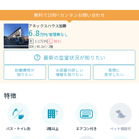
無料で10秒! カンタンお問い合わせ
アネックスハウス加藤
6.8
万円
/
管理費なし
6.8万円
無料
敷
礼
3DK / 46.2㎡ / 2階
最新の空室状況が知りたい
初期費用が
お部屋の詳しい
実際に
知りたい
情報を知りたい
見学したい
特徴
バス・トイレ別
2階以上
エアコン付き
ペット相談可