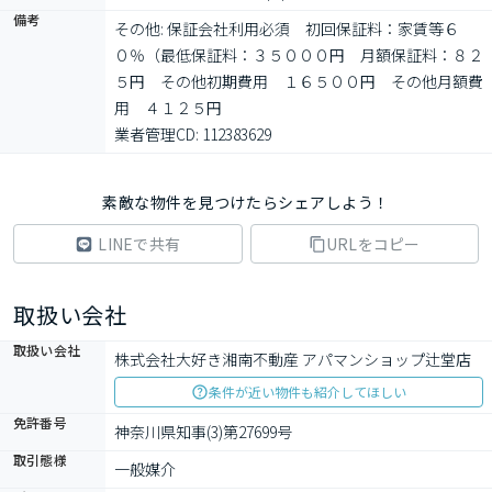
備考
その他: 保証会社利用必須　初回保証料：家賃等６
０％（最低保証料：３５０００円　月額保証料：８２
５円　その他初期費用　１６５００円　その他月額費
用　４１２５円

業者管理CD: 112383629
素敵な物件を見つけたらシェアしよう！
LINEで共有
URLをコピー
取扱い会社
取扱い会社
株式会社大好き湘南不動産 アパマンショップ辻堂店
条件が近い物件も紹介してほしい
免許番号
神奈川県知事(3)第27699号
取引態様
一般媒介