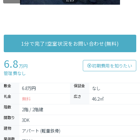
1分で完了!空室状況をお問い合わせ(無料)
6.8
初期費用を知りたい
万円
管理費なし
敷金
保証金
6.8万円
なし
礼金
広さ
無料
46.2㎡
階数
2階 / 2階建
間取り
3DK
建物
アパート (軽量鉄骨)
築年数