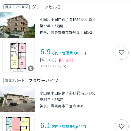
グリーンヒルＩ
賃貸マンション
小田急小田原線 / 秦野駅 徒歩15分
築22年
/
3階建
神奈川県秦野市立野台３丁目5-2
6.9
万円
/
管理費
3,000円
13.8万円
無料
敷
礼
2LDK
/
51.61㎡
/
2階
フラワーハイツ
賃貸アパート
小田急小田原線 / 秦野駅 徒歩19分
築34年
/
2階建
神奈川県秦野市下落合10-8
6.1
万円
/
管理費
5,000円