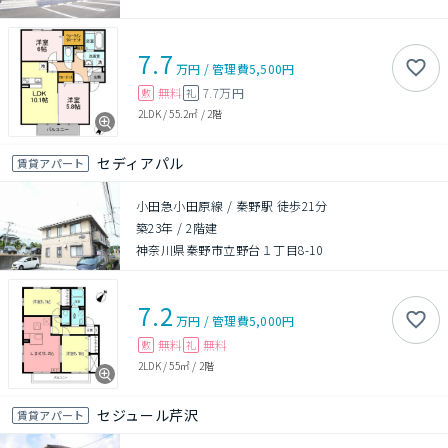
7.7
万円
/
管理費
5,500円
無料
7.7万円
敷
礼
2LDK
/
55.2㎡
/
2階
セディアパル
賃貸アパート
小田急小田原線 / 秦野駅 徒歩21分
築23年
/
2階建
神奈川県秦野市立野台１丁目8-10
7.2
万円
/
管理費
5,000円
無料
無料
敷
礼
2LDK
/
55㎡
/
2階
セジュール芹沢
賃貸アパート