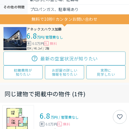
その他の特徴
プロパンガス、駐車場あり
無料で10秒! カンタンお問い合わせ
アネックスハウス加藤
6.8
万円
/
管理費なし
6.8万円
無料
敷
礼
3DK / 46.2㎡ / 2階
最新の空室状況が知りたい
初期費用が
お部屋の詳しい
実際に
知りたい
情報を知りたい
見学したい
同じ建物で掲載中の物件 (1件)
6.8
万円
/
管理費
なし
6.8万円
無料
敷
礼