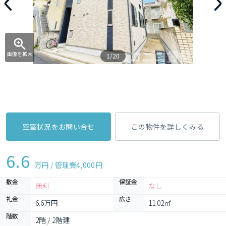
画像を拡大
1/20
空室状況をお問い合せ
この物件を詳しくみる
6.6
万円 / 管理費
4,000円
敷金
保証金
無料
なし
礼金
広さ
6.6万円
11.02㎡
階数
2階 / 2階建