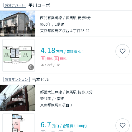
平川コーポ
賃貸アパート
西武有楽町線 / 練馬駅 徒歩8分
築50年
/
1階建
東京都練馬区桜台４丁目25-12
4.18
万円
/
管理費
なし
無料
無料
敷
礼
2K
/
28㎡
/
1階
吉本ビル
賃貸マンション
都営大江戸線 / 練馬駅 徒歩10分
築47年
/
4階建
東京都練馬区桜台１
6.7
万円
/
管理費
3,000円