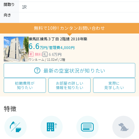
間取り
1R 
向き
無料で10秒! カンタンお問い合わせ
練馬区練馬３丁目 2階建 2018年築
6.6
万円
/
管理費4,000円
無料
6.6万円
敷
礼
ワンルーム / 11.02㎡ / 2階
最新の空室状況が知りたい
初期費用が
お部屋の詳しい
実際に
知りたい
情報を知りたい
見学したい
特徴