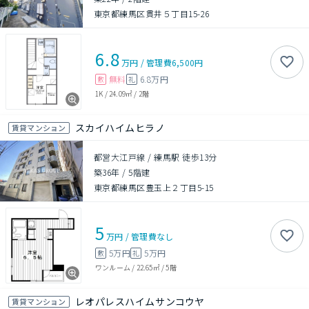
東京都練馬区貫井５丁目15-26
6.8
万円
/
管理費
6,500円
無料
6.8万円
敷
礼
1K
/
24.09㎡
/
2階
スカイハイムヒラノ
賃貸マンション
都営大江戸線 / 練馬駅 徒歩13分
築36年
/
5階建
東京都練馬区豊玉上２丁目5-15
5
万円
/
管理費
なし
5万円
5万円
敷
礼
ワンルーム
/
22.65㎡
/
5階
レオパレスハイムサンコウヤ
賃貸マンション