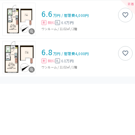
6.6
万円
/
管理費
4,000円
無料
6.6万円
敷
礼
ワンルーム
/
11.02㎡
/
2階
6.8
万円
/
管理費
4,000円
無料
6.8万円
敷
礼
ワンルーム
/
11.02㎡
/
1階