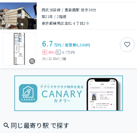
西武池袋線 / 豊島園駅 徒歩34分
築21年
/
2階建
東京都練馬区高松４丁目2-9
6.7
万円
/
管理費
6,500円
無料
6.7万円
敷
礼
1K
/
22.35㎡
/
1階
同じ最寄り駅 で探す