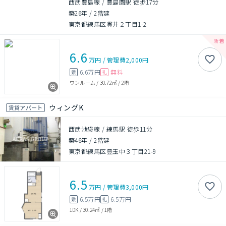
西武豊島線 / 豊島園駅 徒歩17分
築26年
/
2階建
東京都練馬区貫井２丁目1-2
6.6
万円
/
管理費
2,000円
6.6万円
無料
敷
礼
ワンルーム
/
30.72㎡
/
2階
ウィングK
賃貸アパート
西武池袋線 / 練馬駅 徒歩11分
築46年
/
2階建
東京都練馬区豊玉中３丁目21-9
6.5
万円
/
管理費
3,000円
6.5万円
6.5万円
敷
礼
1DK
/
30.24㎡
/
1階