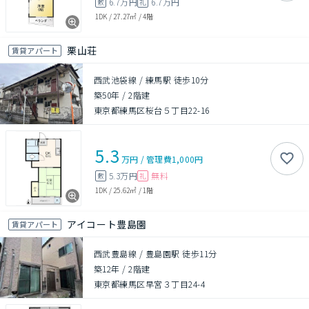
6.7万円
6.7万円
敷
礼
1DK
/
27.27㎡
/
4階
栗山荘
賃貸アパート
西武池袋線 / 練馬駅 徒歩10分
築50年
/
2階建
東京都練馬区桜台５丁目22-16
5.3
万円
/
管理費
1,000円
5.3万円
無料
敷
礼
1DK
/
25.62㎡
/
1階
アイコート豊島園
賃貸アパート
西武豊島線 / 豊島園駅 徒歩11分
築12年
/
2階建
東京都練馬区早宮３丁目24-4