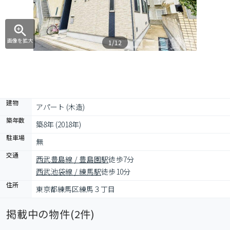
画像を拡大
1/12
建物
アパート (木造)
築年数
築8年 (2018年)
駐車場
無
交通
西武豊島線 / 豊島園駅
徒歩7分
西武池袋線 / 練馬駅
徒歩10分
住所
東京都練馬区練馬３丁目
掲載中の物件(
2
件)