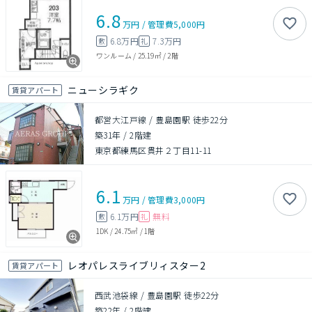
6.8
万円
/
管理費
5,000円
6.8万円
7.3万円
敷
礼
ワンルーム
/
25.19㎡
/
2階
ニューシラギク
賃貸アパート
都営大江戸線 / 豊島園駅 徒歩22分
築31年
/
2階建
東京都練馬区貫井２丁目11-11
6.1
万円
/
管理費
3,000円
6.1万円
無料
敷
礼
1DK
/
24.75㎡
/
1階
レオパレスライブリィスター2
賃貸アパート
西武池袋線 / 豊島園駅 徒歩22分
築22年
/
2階建