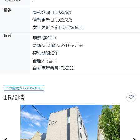
-
情報
情報登録日:
2026/8/5
情報更新日:
2026/8/5
次回更新予定日:
2026/8/11
備考
現況: 居住中

更新料: 新賃料の1.0ヶ月分

契約期間: 2年

管理人: 巡回

自社管理番号: 718333
この建物からのPick Up
1R/2階