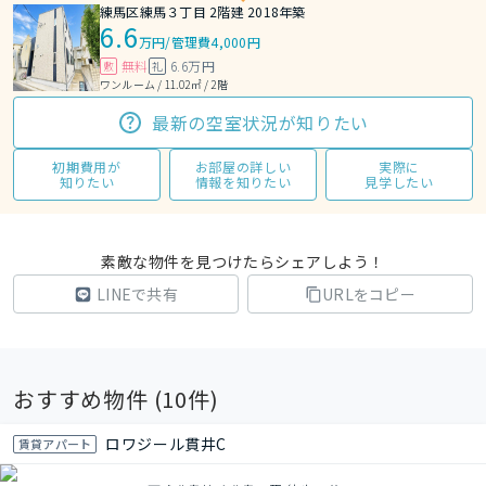
練馬区練馬３丁目 2階建 2018年築
6.6
万円
/
管理費4,000円
無料
6.6万円
敷
礼
ワンルーム / 11.02㎡ / 2階
最新の空室状況が知りたい
初期費用が
お部屋の詳しい
実際に
知りたい
情報を知りたい
見学したい
素敵な物件を見つけたらシェアしよう！
LINEで共有
URLをコピー
おすすめ物件 (
10
件)
ロワジール貫井C
賃貸アパート