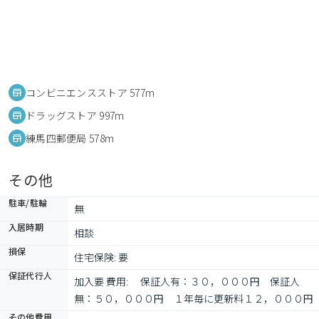
コンビニエンスストア 577m
ドラッグストア 997m
練馬四郵便局 578m
その他
駐車/駐輪
無
入居時期
相談
損保
住宅保険: 要
保証代行人
加入要 費用: 　保証人有：３０，０００円　保証人
無：５０，０００円　１年毎に更新料１２，０００円
その他費用