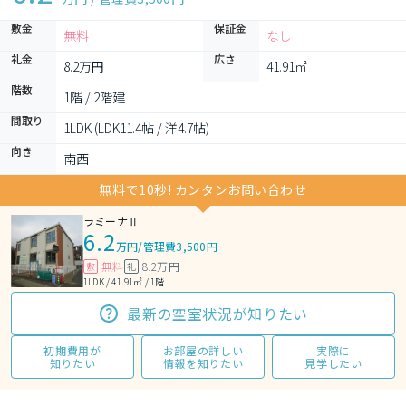
敷金
保証金
無料
なし
礼金
広さ
8.2万円
41.91㎡
階数
1階 / 2階建
間取り
1LDK (LDK11.4帖 / 洋4.7帖)
向き
南西
無料で10秒! カンタンお問い合わせ
ラミーナⅡ
6.2
万円
/
管理費3,500円
無料
8.2万円
敷
礼
1LDK / 41.91㎡ / 1階
最新の空室状況が知りたい
初期費用が
お部屋の詳しい
実際に
知りたい
情報を知りたい
見学したい