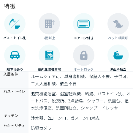
特徴
バス・トイレ別
2階以上
エアコン付き
ペット相談可
駐車場あり
室内洗濯機置場
オートロック
洗面所独立
入居条件
ルームシェア可、単身者相談、保証人不要、子供可、
二人入居相談、敷金不要
バス・トイレ
追焚機能浴室、浴室乾燥機、給湯、バストイレ別、オ
ートバス、脱衣所、3点給湯、シャワー、洗面台、温
水洗浄便座、洗面所独立、シャンプードレッサー
キッチン
浄水器、2口コンロ、ガスコンロ対応
セキュリティ
防犯カメラ