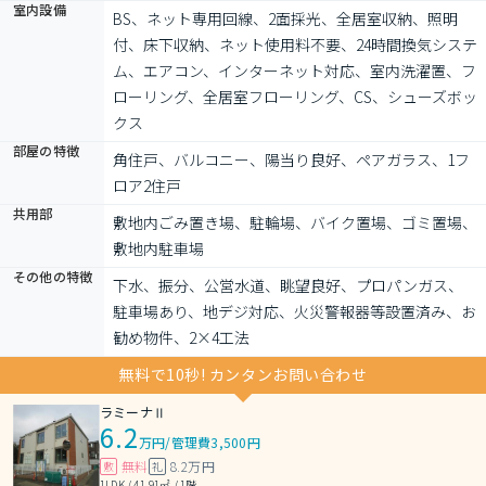
室内設備
BS、ネット専用回線、2面採光、全居室収納、照明
付、床下収納、ネット使用料不要、24時間換気システ
ム、エアコン、インターネット対応、室内洗濯置、フ
ローリング、全居室フローリング、CS、シューズボッ
クス
部屋の特徴
角住戸、バルコニー、陽当り良好、ペアガラス、1フ
ロア2住戸
共用部
敷地内ごみ置き場、駐輪場、バイク置場、ゴミ置場、
敷地内駐車場
その他の特徴
下水、振分、公営水道、眺望良好、プロパンガス、
駐車場あり、地デジ対応、火災警報器等設置済み、お
勧め物件、2×4工法
無料で10秒! カンタンお問い合わせ
ラミーナⅡ
6.2
万円
/
管理費3,500円
無料
8.2万円
敷
礼
1LDK / 41.91㎡ / 1階