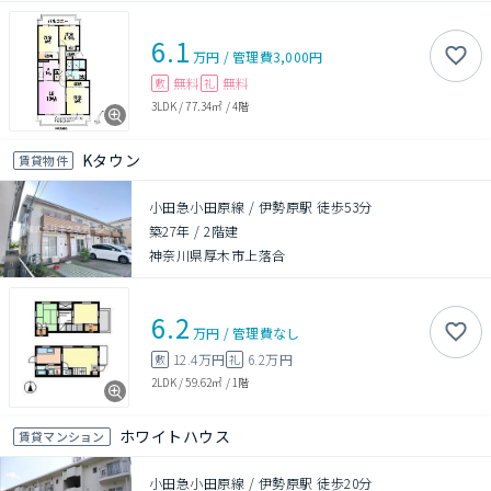
6.1
万円
/
管理費
3,000円
無料
無料
敷
礼
3LDK
/
77.34㎡
/
4階
Kタウン
賃貸物件
小田急小田原線 / 伊勢原駅 徒歩53分
築27年
/
2階建
神奈川県厚木市上落合
6.2
万円
/
管理費
なし
12.4万円
6.2万円
敷
礼
2LDK
/
59.62㎡
/
1階
ホワイトハウス
賃貸マンション
小田急小田原線 / 伊勢原駅 徒歩20分