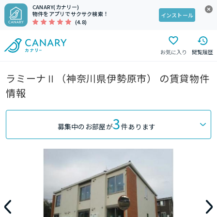
CANARY(カナリー)
物件をアプリでサクサク検索！
インストール
(4.8)
お気に入り
閲覧履歴
ラミーナⅡ（神奈川県伊勢原市） の賃貸物件
情報
3
募集中のお部屋が
件あります