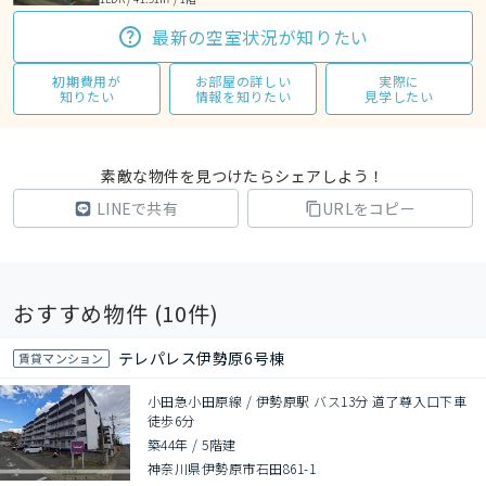
最新の空室状況が知りたい
初期費用が
お部屋の詳しい
実際に
知りたい
情報を知りたい
見学したい
素敵な物件を見つけたらシェアしよう！
LINEで共有
URLをコピー
おすすめ物件 (
10
件)
テレパレス伊勢原6号棟
賃貸マンション
小田急小田原線 / 伊勢原駅 バス13分 道了尊入口下車
徒歩6分
築44年
/
5階建
神奈川県伊勢原市石田861-1