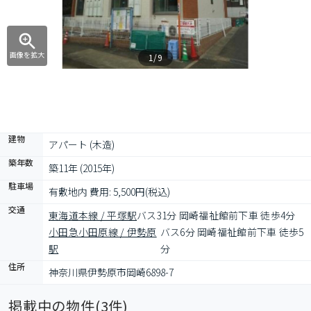
画像を拡大
1/9
建物
アパート (木造)
築年数
築11年 (2015年)
駐車場
有敷地内 費用: 5,500円(税込)
交通
東海道本線 / 平塚駅
バス31分 岡崎福祉館前下車 徒歩4分
小田急小田原線 / 伊勢原
バス6分 岡崎福祉館前下車 徒歩5
駅
分
住所
神奈川県伊勢原市岡崎6898-7
掲載中の物件(
3
件)