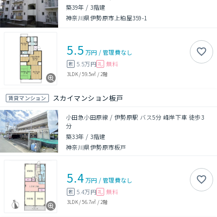
築39年
/
3階建
神奈川県伊勢原市上粕屋359-1
5.5
万円
/
管理費
なし
5.5万円
無料
敷
礼
3LDK
/
59.5㎡
/
2階
スカイマンション板戸
賃貸マンション
小田急小田原線 / 伊勢原駅 バス5分 峰岸下車 徒歩3
分
築33年
/
3階建
神奈川県伊勢原市板戸
5.4
万円
/
管理費
なし
5.4万円
無料
敷
礼
3LDK
/
56.7㎡
/
2階