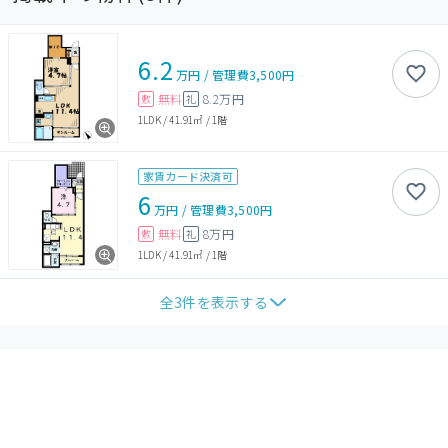
6.2
万円
/
管理費
3,500円
無料
8.2万円
敷
礼
1LDK
/
41.91㎡
/
1階
家賃カード決済可
6
万円
/
管理費
3,500円
無料
8万円
敷
礼
1LDK
/
41.91㎡
/
1階
全
3
件を表示する