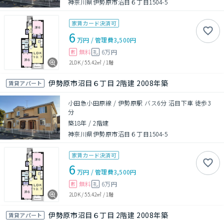
神奈川県伊勢原市沼目６丁目1504-5
家賃カード決済可
6
万円
/
管理費
3,500円
無料
6万円
敷
礼
2LDK
/
55.42㎡
/
1階
伊勢原市沼目６丁目 2階建 2008年築
賃貸アパート
小田急小田原線 / 伊勢原駅 バス6分 沼目下車 徒歩3
分
築18年
/
2階建
神奈川県伊勢原市沼目６丁目1504-5
家賃カード決済可
6
万円
/
管理費
3,500円
無料
6万円
敷
礼
2LDK
/
55.42㎡
/
1階
伊勢原市沼目６丁目 2階建 2008年築
賃貸アパート