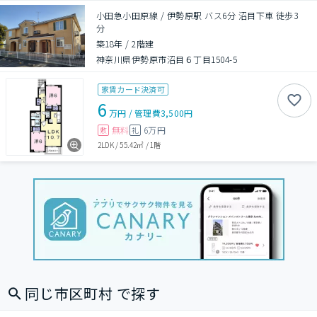
小田急小田原線 / 伊勢原駅 バス6分 沼目下車 徒歩3
分
築18年
/
2階建
神奈川県伊勢原市沼目６丁目1504-5
家賃カード決済可
6
万円
/
管理費
3,500円
無料
6万円
敷
礼
2LDK
/
55.42㎡
/
1階
同じ市区町村 で探す