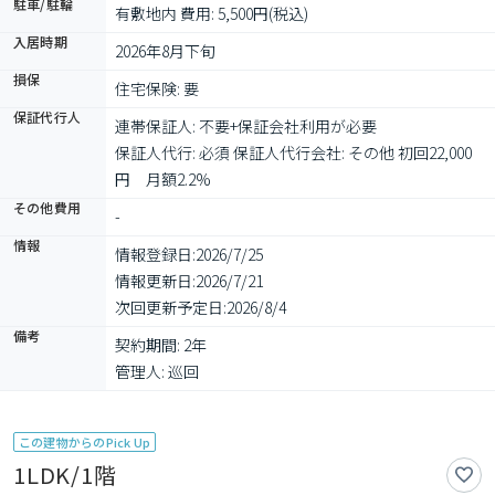
駐車/駐輪
有敷地内 費用: 5,500円(税込)
入居時期
2026年8月下旬
損保
住宅保険: 要
保証代行人
連帯保証人: 不要+保証会社利用が必要

保証人代行: 必須 保証人代行会社: その他 初回22,000
円　月額2.2%
その他費用
-
情報
情報登録日:
2026/7/25
情報更新日:
2026/7/21
次回更新予定日:
2026/8/4
備考
契約期間: 2年

管理人: 巡回
この建物からのPick Up
1LDK/1階