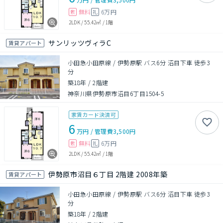
無料
6万円
敷
礼
2LDK
/
55.42㎡
/
1階
サンリッツヴィラC
賃貸アパート
小田急小田原線 / 伊勢原駅 バス6分 沼目下車 徒歩3
分
築18年
/
2階建
神奈川県伊勢原市沼目6丁目1504-5
家賃カード決済可
6
万円
/
管理費
3,500円
無料
6万円
敷
礼
2LDK
/
55.42㎡
/
1階
伊勢原市沼目６丁目 2階建 2008年築
賃貸アパート
小田急小田原線 / 伊勢原駅 バス6分 沼目下車 徒歩3
分
築18年
/
2階建