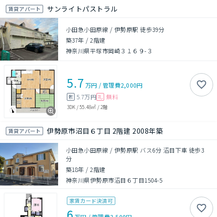
サンライトパストラル
賃貸アパート
小田急小田原線 / 伊勢原駅 徒歩39分
築37年
/
2階建
神奈川県平塚市岡崎３１６９-３
5.7
万円
/
管理費
2,000円
5.7万円
無料
敷
礼
3DK
/
55.48㎡
/
2階
伊勢原市沼目６丁目 2階建 2008年築
賃貸アパート
小田急小田原線 / 伊勢原駅 バス6分 沼目下車 徒歩3
分
築18年
/
2階建
神奈川県伊勢原市沼目６丁目1504-5
家賃カード決済可
6
万円
/
管理費
3,500円