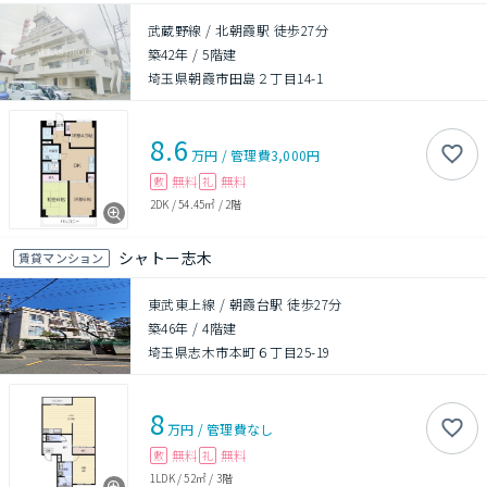
武蔵野線 / 北朝霞駅 徒歩27分
築42年
/
5階建
埼玉県朝霞市田島２丁目14-1
8.6
万円
/
管理費
3,000円
無料
無料
敷
礼
2DK
/
54.45㎡
/
2階
シャトー志木
賃貸マンション
東武東上線 / 朝霞台駅 徒歩27分
築46年
/
4階建
埼玉県志木市本町６丁目25-19
8
万円
/
管理費
なし
無料
無料
敷
礼
1LDK
/
52㎡
/
3階