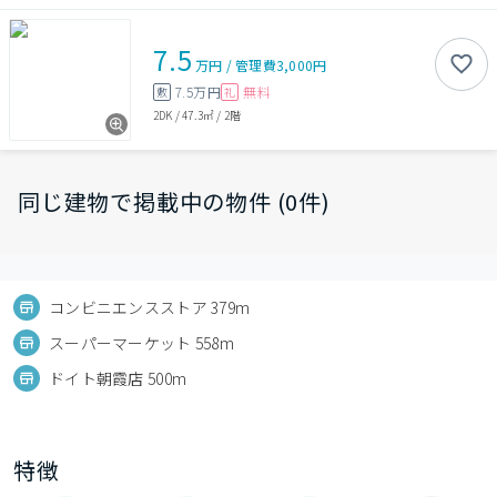
7.5
万円
/
管理費
3,000円
7.5万円
無料
敷
礼
2DK
/
47.3㎡
/
2階
同じ建物で掲載中の物件 (0件)
コンビニエンスストア 379m
スーパーマーケット 558m
ドイト朝霞店 500m
特徴