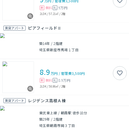
万円
/
管理費
3,500円
無料
9万円
敷
礼
2LDK
/
57.21㎡
/
2階
ピアフィールドⅡ
賃貸アパート
築14年
/
2階建
埼玉県新座市馬場１丁目
8.9
万円
/
管理費
3,500円
無料
8.9万円
敷
礼
2LDK
/
58.86㎡
/
2階
レジデンス高根Ａ棟
賃貸アパート
東武東上線 / 朝霞駅 徒歩18分
築29年
/
2階建
埼玉県朝霞市岡３丁目