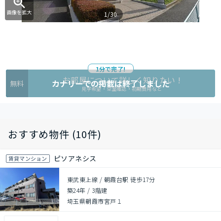
画像を拡大
1/30
1分で完了!
お部屋について詳しく知りたい !
カナリーでの掲載は終了しました
無料
見学希望・空室確認・初期費用など
おすすめ物件 (10件)
ピソアネシス
賃貸マンション
東武東上線 / 朝霞台駅 徒歩17分
築24年
/
3階建
埼玉県朝霞市宮戸１