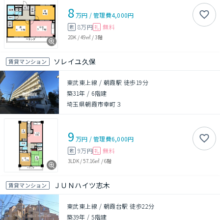
8
万円
/
管理費
4,000円
8万円
無料
敷
礼
2DK
/
49㎡
/
3階
ソレイユ久保
賃貸マンション
東武東上線 / 朝霞駅 徒歩19分
築31年
/
6階建
埼玉県朝霞市幸町３
9
万円
/
管理費
6,000円
9万円
無料
敷
礼
3LDK
/
57.16㎡
/
6階
ＪＵＮハイツ志木
賃貸マンション
東武東上線 / 朝霞台駅 徒歩22分
築39年
/
5階建