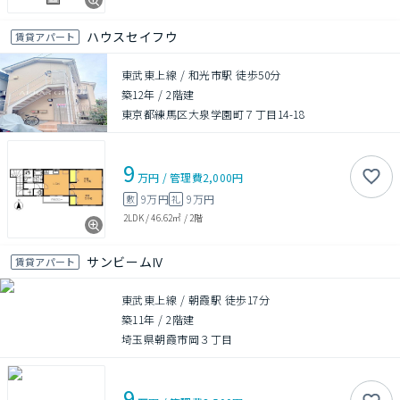
ハウスセイフウ
賃貸アパート
東武東上線 / 和光市駅 徒歩50分
築12年
/
2階建
東京都練馬区大泉学園町７丁目14-18
9
万円
/
管理費
2,000円
9万円
9万円
敷
礼
2LDK
/
46.62㎡
/
2階
サンビームⅣ
賃貸アパート
東武東上線 / 朝霞駅 徒歩17分
築11年
/
2階建
埼玉県朝霞市岡３丁目
9