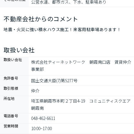
公営水道、都市ガス、下水、駐車場あり
不動産会社からのコメント
地震・火災に強い積水ハウス施工！来客用駐車場あります！
取扱い会社
取扱い会社
株式会社ティーネットワーク　朝霞南口店　賃貸仲介
事業部
免許番号
国土交通大臣(7)第5277号
取引態様
仲介
所在地
埼玉県朝霞市本町２丁目4-19　コミュニティスクエア
朝霞南
電話番号
048-462-6611
営業時間
10:00~17:00