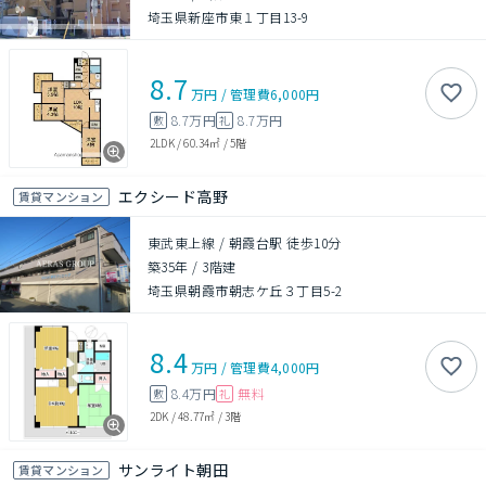
埼玉県新座市東１丁目13-9
8.7
万円
/
管理費
6,000円
8.7万円
8.7万円
敷
礼
2LDK
/
60.34㎡
/
5階
エクシード高野
賃貸マンション
東武東上線 / 朝霞台駅 徒歩10分
築35年
/
3階建
埼玉県朝霞市朝志ケ丘３丁目5-2
8.4
万円
/
管理費
4,000円
8.4万円
無料
敷
礼
2DK
/
48.77㎡
/
3階
サンライト朝田
賃貸マンション