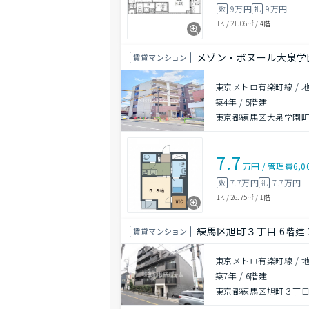
9万円
9万円
敷
礼
1K
/
21.06㎡
/
4階
メゾン・ボヌール大泉学
賃貸マンション
東京メトロ有楽町線 / 
築4年
/
5階建
東京都練馬区大泉学園町８
7.7
万円
/
管理費
6,0
7.7万円
7.7万円
敷
礼
1K
/
26.75㎡
/
1階
練馬区旭町３丁目 6階建 
賃貸マンション
東京メトロ有楽町線 / 
築7年
/
6階建
東京都練馬区旭町３丁