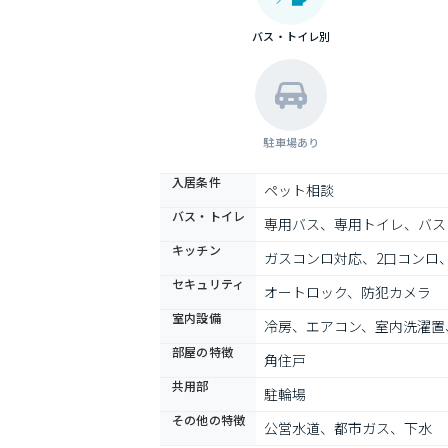
バス・トイレ別
駐車場あり
入居条件
ペット相談
バス・トイレ
専用バス、専用トイレ、バス
キッチン
ガスコンロ対応、2口コンロ
セキュリティ
オートロック、防犯カメラ
室内設備
冷房、エアコン、室内洗濯置
部屋の特徴
角住戸
共用部
駐輪場
その他の特徴
公営水道、都市ガス、下水