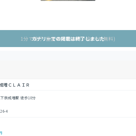
1分で完了!空室状況をお問い合わせ(無料)
カナリーでの掲載は終了しました
成増ＣＬＡＩＲ
地下鉄成増駅 徒歩10分
6-4
0円