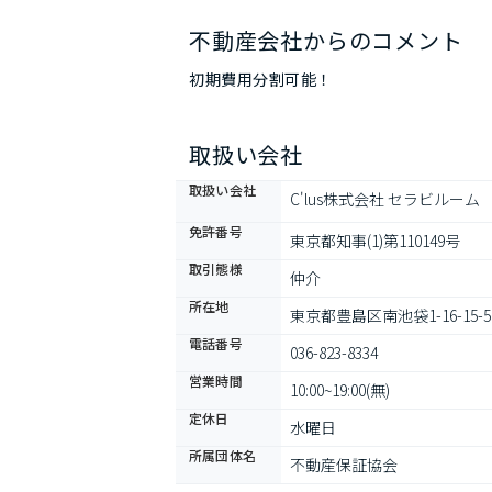
不動産会社からのコメント
初期費用分割可能！
取扱い会社
取扱い会社
C'lus株式会社 セラビルーム
免許番号
東京都知事(1)第110149号
取引態様
仲介
所在地
東京都豊島区南池袋1-16-15-5
電話番号
036-823-8334
営業時間
10:00~19:00(無)
定休日
水曜日
所属団体名
不動産保証協会