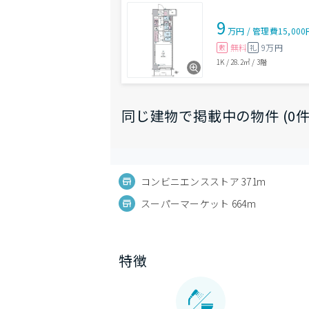
9
万円
/
管理費
15,00
無料
9万円
敷
礼
1K
/
28.2㎡
/
3階
同じ建物で掲載中の物件 (0件
コンビニエンスストア 371m
スーパーマーケット 664m
特徴