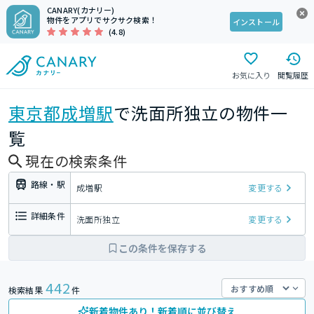
CANARY(カナリー)
物件をアプリでサクサク検索！
インストール
(4.8)
お気に入り
閲覧履歴
東京都
成増駅
で洗面所独立の物件一
覧
現在の検索条件
路線・駅
成増駅
変更する
詳細条件
洗面所独立
変更する
この条件を保存する
442
検索結果
件
新着物件あり！新着順に並び替え