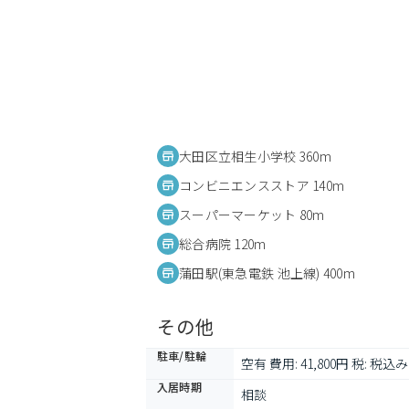
大田区立相生小学校 360m
コンビニエンスストア 140m
スーパーマーケット 80m
総合病院 120m
蒲田駅(東急電鉄 池上線) 400m
その他
駐車/駐輪
空有 費用: 41,800円 税: 税込み
入居時期
相談