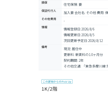
損保
住宅保険: 要
保証代行人
加入要 会社名: その他 費用:
その他費用
-
情報
情報登録日:
2026/8/6
情報更新日:
2026/8/5
次回更新予定日:
2026/8/12
備考
現況: 居住中

更新料: 新賃料の1.0ヶ月分

契約期間: 2年

その他交通: 「東急多摩川線 
この建物からのPick Up
1K/2階