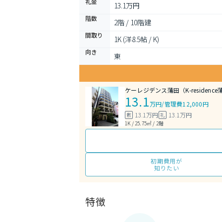
礼金
13.1万円
階数
2階 / 10階建
間取り
1K (洋8.5帖 / K)
向き
東
ケーレジデンス蒲田（K-residence
13.1
万円
/
管理費12,000円
13.1万円
13.1万円
敷
礼
1K / 25.75㎡ / 2階
初期費用が
知りたい
特徴