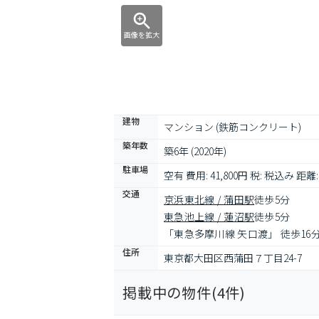
画像を拡大
建物
マンション (鉄筋コンクリート)
築年数
築6年 (2020年)
駐車場
空有 費用: 41,800円 税: 税込み 距離:
交通
京浜東北線 / 蒲田駅
徒歩5分
東急池上線 / 蓮沼駅
徒歩5分
「東急多摩川線 矢口渡」 徒歩16
住所
東京都大田区西蒲田７丁目24-7
掲載中の物件(
4
件)