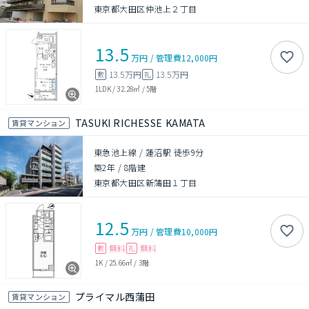
東京都大田区仲池上２丁目
13.5
万円
/
管理費
12,000円
13.5万円
13.5万円
敷
礼
1LDK
/
32.28㎡
/
5階
TASUKI RICHESSE KAMATA
賃貸マンション
東急池上線 / 蓮沼駅 徒歩9分
築2年
/
8階建
東京都大田区新蒲田１丁目
12.5
万円
/
管理費
10,000円
無料
無料
敷
礼
1K
/
25.66㎡
/
3階
プライマル西蒲田
賃貸マンション