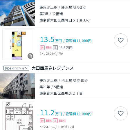
東急池上線 / 蓮沼駅 徒歩2分
築7年
/
12階建
東京都大田区西蒲田６丁目33-9
13.5
万円
/
管理費
11,000円
無料
13.5万円
敷
礼
1K
/
25.24㎡
/
7階
大田西馬込レジデンス
賃貸マンション
東急池上線 / 池上駅 徒歩18分
築21年
/
5階建
東京都大田区西馬込２丁目
11.2
万円
/
管理費
10,000円
無料
無料
敷
礼
ワンルーム
/
29.05㎡
/
2階