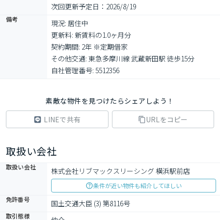
次回更新予定日：2026/8/19
備考
現況: 居住中

更新料: 新賃料の1.0ヶ月分

契約期間: 2年 ※定期借家

その他交通: 東急多摩川線 武蔵新田駅 徒歩15分

自社管理番号: 5512356
素敵な物件を見つけたらシェアしよう！
LINEで共有
URLをコピー
取扱い会社
取扱い会社
株式会社リブマックスリーシング 横浜駅前店
条件が近い物件も紹介してほしい
免許番号
国土交通大臣 (3) 第8116号
取引態様