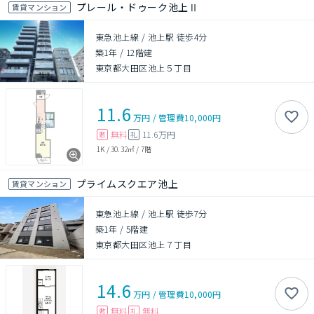
プレール・ドゥーク池上Ⅱ
賃貸マンション
東急池上線 / 池上駅 徒歩4分
築1年
/
12階建
東京都大田区池上５丁目
11.6
万円
/
管理費
10,000円
無料
11.6万円
敷
礼
1K
/
30.32㎡
/
7階
プライムスクエア池上
賃貸マンション
東急池上線 / 池上駅 徒歩7分
築1年
/
5階建
東京都大田区池上７丁目
14.6
万円
/
管理費
10,000円
無料
無料
敷
礼