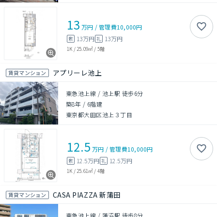
13
万円
/
管理費
10,000円
13万円
13万円
敷
礼
1K
/
25.09㎡
/
5階
アプリーレ池上
賃貸マンション
東急池上線 / 池上駅 徒歩6分
築8年
/
6階建
東京都大田区池上３丁目
12.5
万円
/
管理費
10,000円
12.5万円
12.5万円
敷
礼
1K
/
25.61㎡
/
4階
CASA PIAZZA 新蒲田
賃貸マンション
東急池上線 / 蓮沼駅 徒歩8分