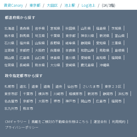
賃貸Canary
/
東京都
/
大田区
/
池上駅
/
Log池上
/
(1K/3階)
都道府県から探す
北海道
青森県
岩手県
宮城県
秋田県
山形県
福島県
茨城県
栃木県
群馬県
埼玉県
千葉県
東京都
神奈川県
新潟県
富山県
石川県
福井県
山梨県
長野県
岐阜県
静岡県
愛知県
三重県
滋賀県
京都府
大阪府
兵庫県
奈良県
和歌山県
鳥取県
島根県
岡山県
広島県
山口県
徳島県
香川県
愛媛県
高知県
福岡県
佐賀県
長崎県
熊本県
大分県
宮崎県
鹿児島県
沖縄県
政令指定都市から探す
札幌市
道北
道東
道南
道央
仙台市
さいたま市
東京２３区
東京市部
千葉市
横浜市
川崎市
相模原市
新潟市
静岡市
浜松市
名古屋市
京都市
大阪市
堺市
神戸市
岡山市
広島市
福岡市
北九州市
熊本市
CMギャラリー
掲載をご検討の不動産会社様はこちら
運営会社
利用規約
プライバシーポリシー