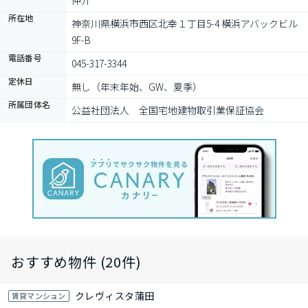
仲介
所在地
神奈川県横浜市西区北幸１丁目5-4 横浜アバックビル 
9F-B
電話番号
045-317-3344
定休日
無し（年末年始、GW、夏季）
所属団体名
公益社団法人　全国宅地建物取引業保証協会
おすすめ物件 (20件)
クレヴィスタ蒲田
賃貸マンション