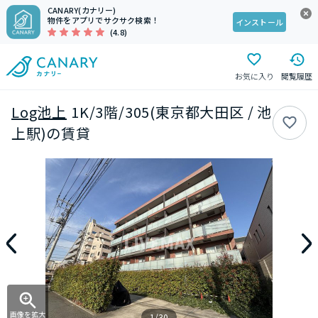
CANARY(カナリー)
物件をアプリでサクサク検索！
インストール
(4.8)
お気に入り
閲覧履歴
Log池上
1K/3階/305(東京都大田区 / 池
上駅)の賃貸
画像を拡大
1/30