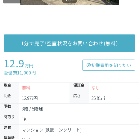
1分で完了!空室状況をお問い合わせ(無料)
12.9
初期費用を知りたい
万円
管理費11,000円
敷金
保証金
無料
なし
礼金
広さ
12.9万円
26.81㎡
階数
3階 / 5階建
間取り
1K
建物
マンション (鉄筋コンクリート)
築年数