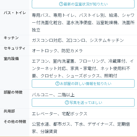
最新の空室状況が知りたい
バス・トイレ
専用バス、専用トイレ、バストイレ別、給湯、シャワ
ー付洗面化粧台、温水洗浄便座、浴室乾燥機、洗面所
独立
キッチン
ガスコンロ対応、2口コンロ、システムキッチン
セキュリティ
オートロック、防犯カメラ
室内設備
エアコン、室内洗濯置、フローリング、冷蔵庫付、イ
ンターネット対応、家具・家電付、ネット使用料不
要、クロゼット、シューズボックス、照明付
お部屋の詳しい情報を知りたい
部屋の特徴
バルコニー、二階以上
写真を送ってほしい
共用部
エレベーター、宅配ボックス
その他の特徴
公営水道、都市ガス、下水、デザイナーズ、定期借
家、分譲賃貸