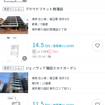
プラウドフラット西蒲田
賃貸マンション
東急池上線 / 蓮沼駅 徒歩6分
新築
/
9階建
東京都大田区西蒲田８丁目
14.5
万円
/
管理費
15,000円
14.5万円
無料
敷
礼
1DK
/
25.2㎡
/
3階
ジェノヴィア蒲田スカイガーデン
賃貸マンション
東急池上線 / 蓮沼駅 徒歩2分
築5年
/
11階建
東京都大田区東矢口３丁目3-1
11.5
万円
/
管理費
15,000円