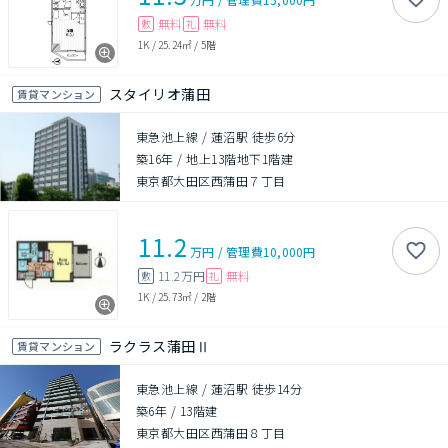
無料
無料
敷
礼
1K
/
25.24㎡
/
5階
スタイリオ蒲田
賃貸マンション
東急池上線 / 蓮沼駅 徒歩6分
築16年
/
地上13階地下1階建
東京都大田区西蒲田７丁目
11.2
万円
/
管理費
10,000円
11.2万円
無料
敷
礼
1K
/
25.73㎡
/
2階
ラクラス蒲田Ⅱ
賃貸マンション
東急池上線 / 蓮沼駅 徒歩14分
築6年
/
13階建
東京都大田区西蒲田８丁目