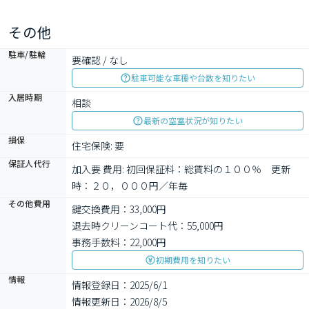
求。　◆ペット相談可◆ペット飼育時敷金2ヶ月追加（退去時全額
償却）　◆ペット飼育申請手数料22000円（税込）　◆短期解約違
その他
約金：1年未満家賃1ヶ月分
駐車/駐輪
要確認 / なし
駐車可能な車種や台数を知りたい
入居時期
相談
最新の空室状況が知りたい
損保
住宅保険: 要
保証人代行
加入要 費用: 初回保証料：総賃料の１００％　更新
時：２０，０００円／年毎　
その他費用
鍵交換費用：33,000円
退去時クリーンコート代：55,000円
事務手数料：22,000円
初期費用を知りたい
情報
情報登録日：2025/6/1
情報更新日：2026/8/5