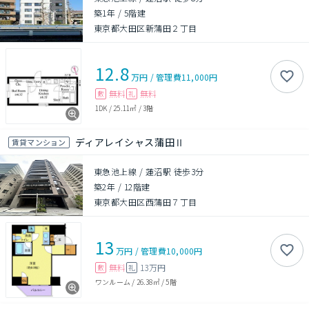
築1年
/
5階建
東京都大田区新蒲田２丁目
12.8
万円
/
管理費
11,000円
無料
無料
敷
礼
1DK
/
25.11㎡
/
3階
ディアレイシャス蒲田Ⅱ
賃貸マンション
東急池上線 / 蓮沼駅 徒歩3分
築2年
/
12階建
東京都大田区西蒲田７丁目
13
万円
/
管理費
10,000円
無料
13万円
敷
礼
ワンルーム
/
26.38㎡
/
5階