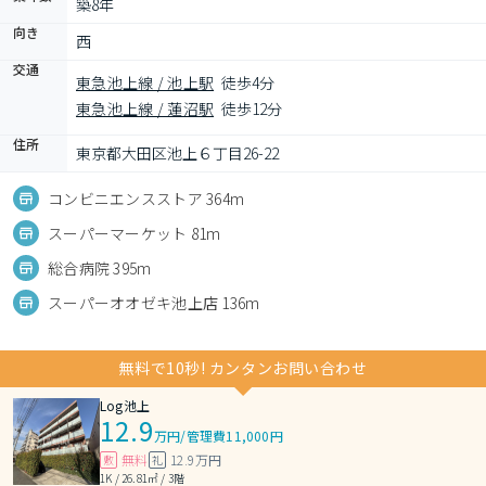
築8年
向き
西
交通
東急池上線 / 池上駅
徒歩4分
東急池上線 / 蓮沼駅
徒歩12分
住所
東京都大田区池上６丁目26-22
コンビニエンスストア 364m
スーパーマーケット 81m
総合病院 395m
スーパーオオゼキ池上店 136m
無料で10秒! カンタンお問い合わせ
Log池上
12.9
万円
/
管理費11,000円
無料
12.9万円
敷
礼
1K / 26.81㎡ / 3階