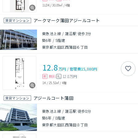
1LDK
/
30.09㎡
/
4階
アークマーク蒲田アジールコート
賃貸マンション
東急池上線 / 蓮沼駅 徒歩3分
築6年
/
5階建
東京都大田区西蒲田６丁目
12.8
万円
/
管理費
15,000円
無料
12.8万円
敷
礼
1K
/
25.52㎡
/
4階
アジールコート蒲田
賃貸マンション
東急池上線 / 蓮沼駅 徒歩8分
築6年
/
8階建
東京都大田区西蒲田８丁目