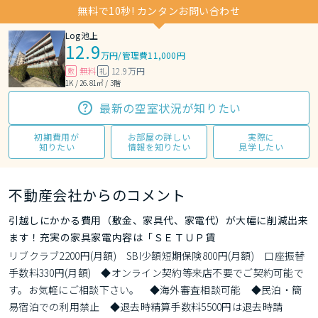
無料で10秒! カンタンお問い合わせ
Log池上
12.9
万円
/
管理費11,000円
無料
12.9万円
敷
礼
1K / 26.81㎡ / 3階
最新の空室状況が知りたい
初期費用が
お部屋の詳しい
実際に
知りたい
情報を知りたい
見学したい
不動産会社からのコメント
引越しにかかる費用（敷金、家具代、家電代）が大幅に削減出来
ます！充実の家具家電内容は「ＳＥＴＵＰ賃
リブクラブ2200円(月額)　SBI少額短期保険800円(月額)　口座振替
手数料330円(月額)　◆オンライン契約等来店不要でご契約可能で
す。お気軽にご相談下さい。　◆海外審査相談可能　◆民泊・簡
易宿泊での利用禁止　◆退去時精算手数料5500円は退去時請