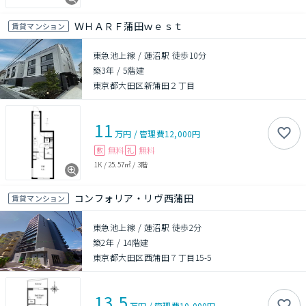
ＷＨＡＲＦ蒲田ｗｅｓｔ
賃貸マンション
東急池上線 / 蓮沼駅 徒歩10分
築3年
/
5階建
東京都大田区新蒲田２丁目
11
万円
/
管理費
12,000円
無料
無料
敷
礼
1K
/
25.57㎡
/
3階
コンフォリア・リヴ西蒲田
賃貸マンション
東急池上線 / 蓮沼駅 徒歩2分
築2年
/
14階建
東京都大田区西蒲田７丁目15-5
13.5
万円
/
管理費
10,000円