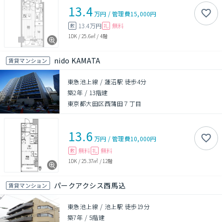
13.4
万円
/
管理費
15,000円
13.4万円
無料
敷
礼
1DK
/
25.6㎡
/
4階
nido KAMATA
賃貸マンション
東急池上線 / 蓮沼駅 徒歩4分
築2年
/
13階建
東京都大田区西蒲田７丁目
13.6
万円
/
管理費
10,000円
無料
無料
敷
礼
1DK
/
25.37㎡
/
12階
パークアクシス西馬込
賃貸マンション
東急池上線 / 池上駅 徒歩19分
築7年
/
5階建