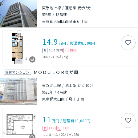
東急池上線 / 蓮沼駅 徒歩5分
築5年
/
13階建
東京都大田区西蒲田６丁目
14.9
万円
/
管理費
8,000円
14.9万円
無料
敷
礼
1DK
/
28.95㎡
/
5階
ＭＯＤＵＬＯＲ久が原
賃貸マンション
東急池上線 / 池上駅 徒歩10分
築22年
/
4階建
東京都大田区千鳥１丁目
11
万円
/
管理費
10,000円
無料
無料
敷
礼
ワンルーム
/
22.41㎡
/
3階