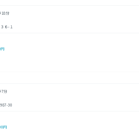
歩18分
３６-１
0円
歩7分
7-30
00円