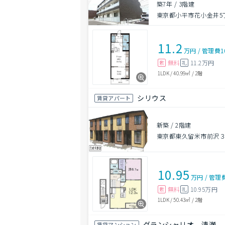
築7年
/
3階建
東京都小平市花小金井5
11.2
万円
/
管理費
1
無料
11.2万円
敷
礼
1LDK
/
40.99㎡
/
2階
シリウス
賃貸アパート
新築
/
2階建
東京都東久留米市前沢
10.95
万円
/
管理
無料
10.95万円
敷
礼
1LDK
/
50.43㎡
/
2階
グランシャリオ 清瀬
賃貸マンション