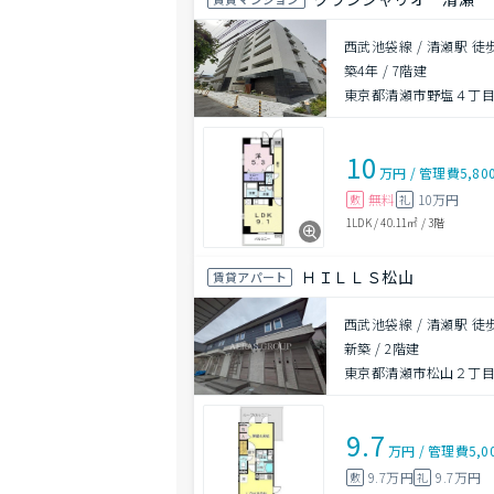
西武池袋線 / 清瀬駅 徒
築4年
/
7階建
東京都清瀬市野塩４丁目
10
万円
/
管理費
5,80
無料
10万円
敷
礼
1LDK
/
40.11㎡
/
3階
ＨＩＬＬＳ松山
賃貸アパート
西武池袋線 / 清瀬駅 徒
新築
/
2階建
東京都清瀬市松山２丁目98
9.7
万円
/
管理費
5,0
9.7万円
9.7万円
敷
礼