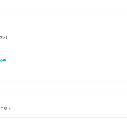
5-1
00円
56-4