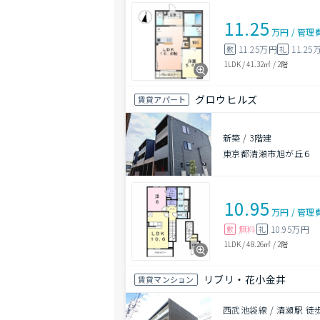
11.25
万円
/
管理
11.25万円
11.25
敷
礼
1LDK
/
41.32㎡
/
2階
グロウヒルズ
賃貸アパート
新築
/
3階建
東京都清瀬市旭が丘６
10.95
万円
/
管理
無料
10.95万円
敷
礼
1LDK
/
48.26㎡
/
2階
リブリ・花小金井
賃貸マンション
西武池袋線 / 清瀬駅 徒