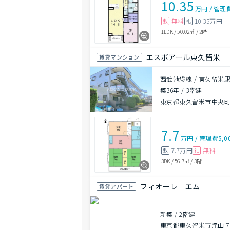
10.35
万円
/
管理
無料
10.35万円
敷
礼
1LDK
/
50.02㎡
/
2階
エスポアール東久留米
賃貸マンション
西武池袋線 / 東久留米駅
築36年
/
3階建
東京都東久留米市中央町３
7.7
万円
/
管理費
5,0
7.7万円
無料
敷
礼
3DK
/
56.7㎡
/
3階
フィオーレ エム
賃貸アパート
新築
/
2階建
東京都東久留米市滝山７丁目