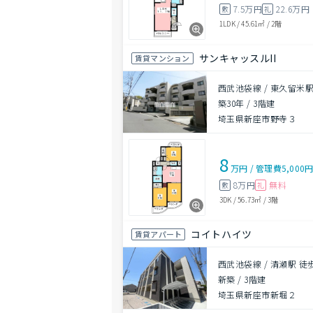
7.5万円
22.6万円
敷
礼
1LDK
/
45.61㎡
/
2階
サンキャッスルII
賃貸マンション
西武池袋線 / 東久留米駅
築30年
/
3階建
埼玉県新座市野寺３
8
万円
/
管理費
5,000
8万円
無料
敷
礼
3DK
/
56.73㎡
/
3階
コイトハイツ
賃貸アパート
西武池袋線 / 清瀬駅 徒
新築
/
3階建
埼玉県新座市新堀２