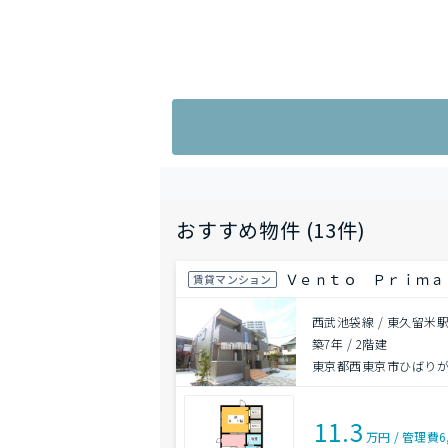
おすすめ物件 (13件)
Ｖｅｎｔｏ Ｐｒｉｍａ
賃貸マンション
西武池袋線 / 東久留米駅
築7年
/
2階建
東京都西東京市ひばり
11.3
万円
/
管理費
6