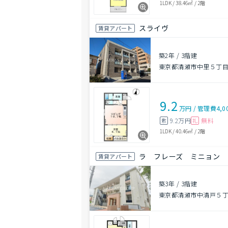
1LDK
/
38.46㎡
/
2階
スライヴ
賃貸アパート
築2年
/
3階建
東京都清瀬市中里５丁目9
9.2
万円
/
管理費
4,0
9.2万円
無料
敷
礼
1LDK
/
40.46㎡
/
2階
ラ フレーズ ミニョン
賃貸アパート
築3年
/
3階建
東京都清瀬市中清戸５丁目