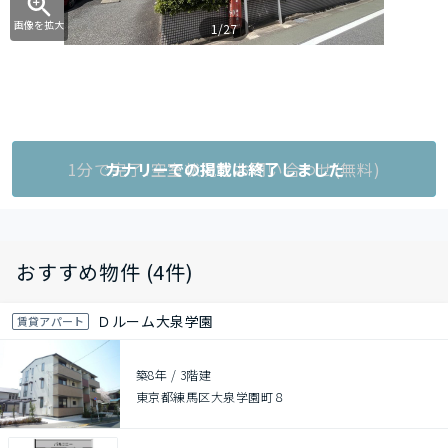
画像を拡大
1/27
1分で完了!空室状況をお問い合わせ(無料)
カナリーでの掲載は終了しました
おすすめ物件 (4件)
Ｄルーム大泉学園
賃貸アパート
築8年
/
3階建
東京都練馬区大泉学園町８