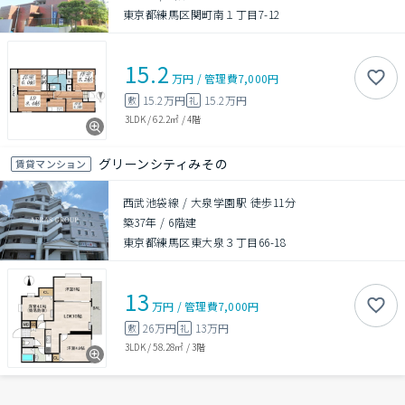
東京都練馬区関町南１丁目7-12
15.2
万円
/
管理費
7,000円
15.2万円
15.2万円
敷
礼
3LDK
/
62.2㎡
/
4階
グリーンシティみその
賃貸マンション
西武池袋線 / 大泉学園駅 徒歩11分
築37年
/
6階建
東京都練馬区東大泉３丁目66-18
13
万円
/
管理費
7,000円
26万円
13万円
敷
礼
3LDK
/
58.28㎡
/
3階