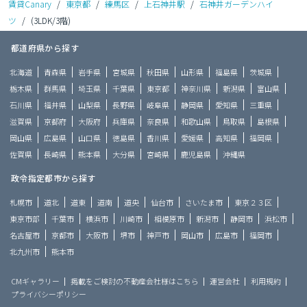
賃貸Canary
/
東京都
/
練馬区
/
上石神井駅
/
石神井ガーデンハイ
ツ
/
(3LDK/3階)
都道府県から探す
北海道
青森県
岩手県
宮城県
秋田県
山形県
福島県
茨城県
栃木県
群馬県
埼玉県
千葉県
東京都
神奈川県
新潟県
富山県
石川県
福井県
山梨県
長野県
岐阜県
静岡県
愛知県
三重県
滋賀県
京都府
大阪府
兵庫県
奈良県
和歌山県
鳥取県
島根県
岡山県
広島県
山口県
徳島県
香川県
愛媛県
高知県
福岡県
佐賀県
長崎県
熊本県
大分県
宮崎県
鹿児島県
沖縄県
政令指定都市から探す
札幌市
道北
道東
道南
道央
仙台市
さいたま市
東京２３区
東京市部
千葉市
横浜市
川崎市
相模原市
新潟市
静岡市
浜松市
名古屋市
京都市
大阪市
堺市
神戸市
岡山市
広島市
福岡市
北九州市
熊本市
CMギャラリー
掲載をご検討の不動産会社様はこちら
運営会社
利用規約
プライバシーポリシー