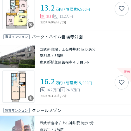
13.2
万円
/
管理費
6,500円
無料
13.2万円
敷
礼
2LDK
/
60.88㎡
/
2階
パーク・ハイム善福寺公園
賃貸マンション
西武新宿線 / 上石神井駅 徒歩16分
築31年
/
3階建
東京都杉並区善福寺４丁目5-6
16.2
万円
/
管理費
15,000円
16.2万円
24.3万円
敷
礼
2LDK
/
63.24㎡
/
2階
クレールメゾン
賃貸マンション
西武新宿線 / 上石神井駅 徒歩7分
築36年
/
5階建