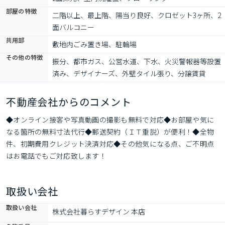
部屋の特徴
二階以上、最上階、陽当り良好、クロゼット3ヶ所、2
面バルコニー
共用部
敷地内ごみ置き場、駐輪場
その他の特徴
振分、都市ガス、公営水道、下水、火災警報器等設置
済み、デザイナーズ、外壁タイル張り、分譲賃貸
不動産会社からのコメント
◆オンライン接客や写真動画の撮影も無料で対応◆お部屋や気に
なる箇所の無料寸法代行◆郵送契約（ＩＴ重説）が便利！◆全物
件、初期費用クレジット決済対応◆その他気になる点、ご不明点
はお電話でもご対応致します！
取扱い会社
取扱い会社
株式会社暮らすデザイン 本店