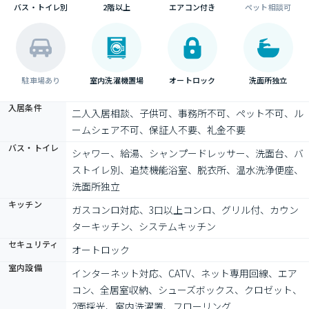
バス・トイレ別
2階以上
エアコン付き
ペット相談可
駐車場あり
室内洗濯機置場
オートロック
洗面所独立
入居条件
二人入居相談、子供可、事務所不可、ペット不可、ル
ームシェア不可、保証人不要、礼金不要
バス・トイレ
シャワー、給湯、シャンプードレッサー、洗面台、バ
ストイレ別、追焚機能浴室、脱衣所、温水洗浄便座、
洗面所独立
キッチン
ガスコンロ対応、3口以上コンロ、グリル付、カウン
ターキッチン、システムキッチン
セキュリティ
オートロック
室内設備
インターネット対応、CATV、ネット専用回線、エア
コン、全居室収納、シューズボックス、クロゼット、
2面採光、室内洗濯置、フローリング