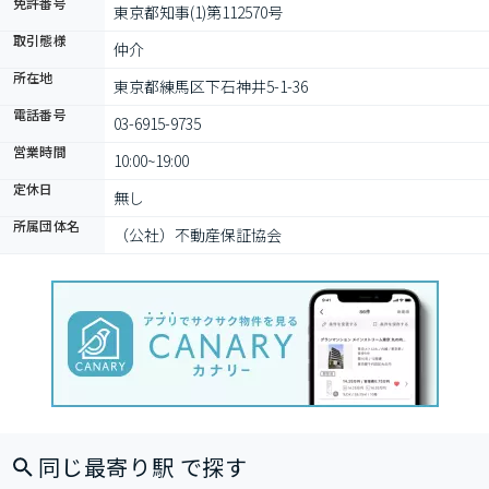
免許番号
東京都知事(1)第112570号
取引態様
仲介
所在地
東京都練馬区下石神井5-1-36
電話番号
03-6915-9735
営業時間
10:00~19:00
定休日
無し
所属団体名
（公社）不動産保証協会
同じ最寄り駅 で探す