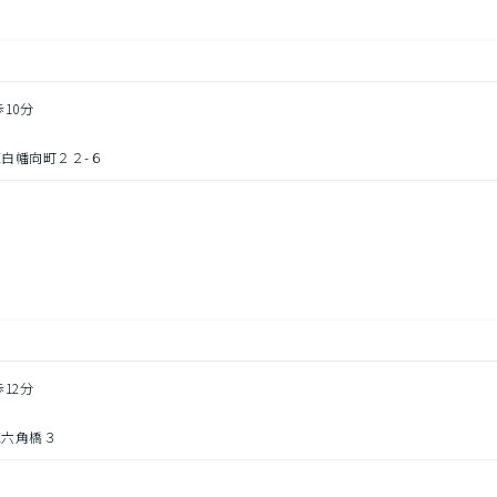
歩10分
白幡向町２２-６
円
歩12分
区六角橋３