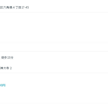
六角橋４丁目17-45
円
 徒歩15分
区神大寺２
00円