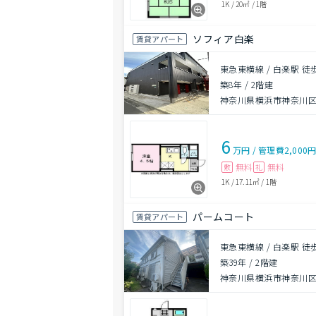
1K
/
20㎡
/
1階
ソフィア白楽
賃貸アパート
東急東横線 / 白楽駅 徒
築8年
/
2階建
神奈川県横浜市神奈川区
6
万円
/
管理費
2,000
無料
無料
敷
礼
1K
/
17.11㎡
/
1階
パームコート
賃貸アパート
東急東横線 / 白楽駅 徒
築39年
/
2階建
神奈川県横浜市神奈川