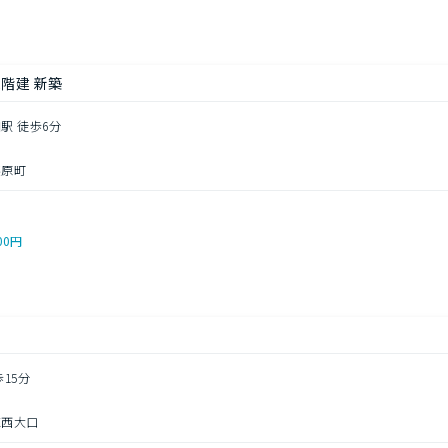
2階建 新築
駅 徒歩6分
篠原町
00円
歩15分
区西大口