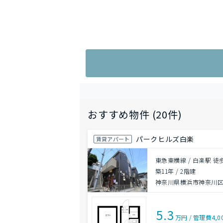
おすすめ物件 (20件)
パークヒルズ白楽
賃貸アパート
東急東横線 / 白楽駅 徒
築11年
/
2階建
神奈川県横浜市神奈川
5.3
万円
/
管理費
4,0