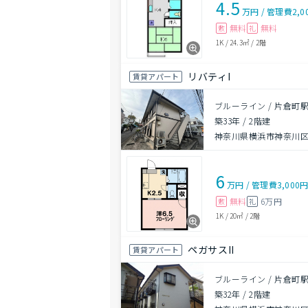
4.5
万円
/
管理費
2,0
無料
無料
敷
礼
1K
/
24.3㎡
/
2階
リバティI
賃貸アパート
ブルーライン / 片倉町駅
築33年
/
2階建
神奈川県横浜市神奈川
6
万円
/
管理費
3,000
無料
6万円
敷
礼
1K
/
20㎡
/
2階
ペガサスII
賃貸アパート
ブルーライン / 片倉町駅
築32年
/
2階建