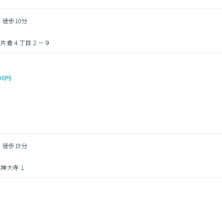
 徒歩10分
区片倉４丁目２－９
00円
 徒歩19分
区神大寺１
し