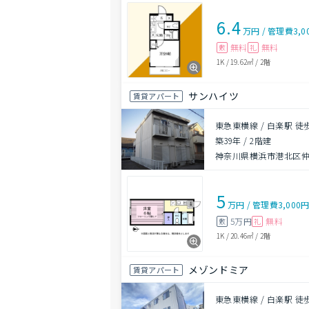
6.4
万円
/
管理費
3,0
無料
無料
敷
礼
1K
/
19.62㎡
/
2階
サンハイツ
賃貸アパート
東急東横線 / 白楽駅 徒
築39年
/
2階建
神奈川県横浜市港北区
5
万円
/
管理費
3,000
5万円
無料
敷
礼
1K
/
20.46㎡
/
2階
メゾンドミア
賃貸アパート
東急東横線 / 白楽駅 徒