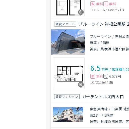
無料
無料
敷
礼
ワンルーム
/
13.94㎡
/
1階
ブルーライン 岸根公園駅 
賃貸アパート
ブルーライン / 岸根公園
新築
/
2階建
神奈川県横浜市港北区
6.5
万円
/
管理費
4,0
無料
6.5万円
敷
礼
1K
/
20.18㎡
/
1階
ガーデンヒルズ西大口
賃貸マンション
東急東横線 / 白楽駅 徒
築21年
/
3階建
神奈川県横浜市神奈川