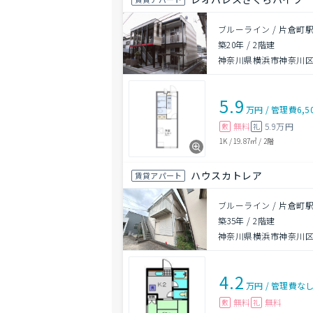
ブルーライン / 片倉町駅
築20年
/
2階建
神奈川県横浜市神奈川
5.9
万円
/
管理費
6,5
無料
5.9万円
敷
礼
1K
/
19.87㎡
/
2階
ハウスカトレア
賃貸アパート
ブルーライン / 片倉町駅
築35年
/
2階建
神奈川県横浜市神奈川
4.2
万円
/
管理費
な
無料
無料
敷
礼