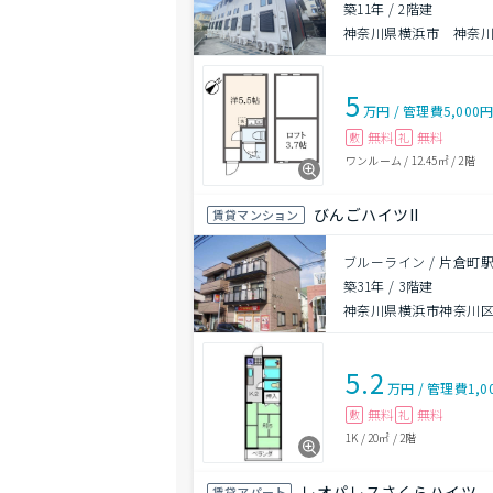
築11年
/
2階建
神奈川県横浜市 神奈川区
5
万円
/
管理費
5,000
無料
無料
敷
礼
ワンルーム
/
12.45㎡
/
2階
びんごハイツII
賃貸マンション
ブルーライン / 片倉町駅
築31年
/
3階建
神奈川県横浜市神奈川
5.2
万円
/
管理費
1,0
無料
無料
敷
礼
1K
/
20㎡
/
2階
レオパレスさくらハイツ
賃貸アパート