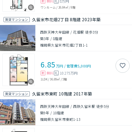
無料
8万円
敷
礼
ワンルーム
/
26.84㎡
/
8階
久留米市花畑2丁目 8階建 2023年築
賃貸マンション
西鉄天神大牟田線 / 花畑駅 徒歩3分
築3年
/
8階建
福岡県久留米市花畑2丁目1-1
6.85
万円
/
管理費
5,000円
無料
10.275万円
敷
礼
1LDK
/
36.89㎡
/
5階
久留米市東町 10階建 2017年築
賃貸マンション
西鉄天神大牟田線 / 西鉄久留米駅 徒歩5分
築9年
/
10階建
福岡県久留米市東町1-13