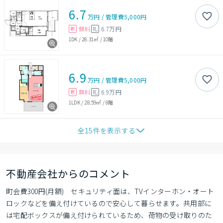
6.7
万円
/
管理費
5,000円
無料
6.7万円
敷
礼
1DK
/
28.31㎡
/
10階
6.9
万円
/
管理費
5,000円
無料
6.9万円
敷
礼
1LDK
/
28.59㎡
/
8階
全
15
件を表示する
不動産会社からのコメント
町会費300円(月額)　セキュリティ面は、TVインターホン・オート
ロックなどを備え付けているので安心して暮らせます。共用部に
は宅配ボックスが備え付けられているため、荷物の受け取りのた