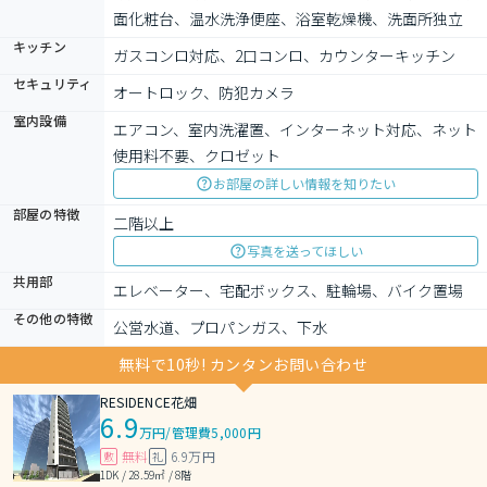
面化粧台、温水洗浄便座、浴室乾燥機、洗面所独立
キッチン
ガスコンロ対応、2口コンロ、カウンターキッチン
セキュリティ
オートロック、防犯カメラ
室内設備
エアコン、室内洗濯置、インターネット対応、ネット
使用料不要、クロゼット
お部屋の詳しい情報を知りたい
部屋の特徴
二階以上
写真を送ってほしい
共用部
エレベーター、宅配ボックス、駐輪場、バイク置場
その他の特徴
公営水道、プロパンガス、下水
無料で10秒! カンタンお問い合わせ
RESIDENCE花畑
6.9
万円
/
管理費5,000円
無料
6.9万円
敷
礼
1DK / 28.59㎡ / 8階