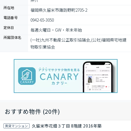
仲介
所在地
福岡県久留米市諏訪野町2705-2
電話番号
0942-65-3050
定休日
毎週火曜日・GW・年末年始
所属団体名
(一社)九州不動産公正取引協議会,(公社)福岡県宅地建
物取引業協会
おすすめ物件 (20件)
久留米市花畑３丁目 8階建 2016年築
賃貸マンション