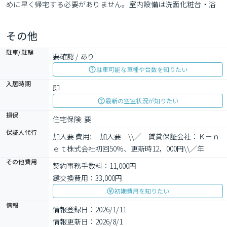
めに早く帰宅する必要がありません。室内設備は洗面化粧台・浴
室乾燥機などが揃っており、とても充実しています。インターネ
ットが無料であるため、インターネット回線の契約が不要で、解
その他
約の手間がかからず仕事や家事で忙しい方にもおすすめ
駐車/駐輪
要確認 / あり
駐車可能な車種や台数を知りたい
入居時期
即
最新の空室状況が知りたい
損保
住宅保険: 要
保証人代行
加入要 費用: 　加入要　\\／　賃貸保証会社：Ｋ－ｎ
ｅｔ株式会社初回50％、更新時12，000円\\／年
その他費用
契約事務手数料：11,000円
鍵交換費用：33,000円
初期費用を知りたい
情報
情報登録日：2026/1/11
情報更新日：2026/8/1