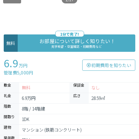
1分で完了!
お部屋について詳しく知りたい !
無料
見学希望・空室確認・初期費用など
6.9
初期費用を知りたい
万円
管理費5,000円
敷金
保証金
無料
なし
礼金
広さ
6.9万円
28.59㎡
階数
8階 / 14階建
間取り
1DK
建物
マンション (鉄筋コンクリート)
築年数