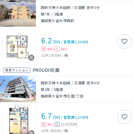
西鉄天神大牟田線 / 花畑駅 徒歩5分
築7年
/
3階建
福岡県久留米市西町
6.2
万円
/
管理費
5,000円
無料
無料
敷
礼
1LDK
/
30.15㎡
/
3階
PROUDII花畑
賃貸マンション
西鉄天神大牟田線 / 花畑駅 徒歩4分
築3年
/
8階建
福岡県久留米市花畑2丁目
6.7
万円
/
管理費
5,000円
無料
10.05万円
敷
礼
1LDK
/
36.67㎡
/
2階