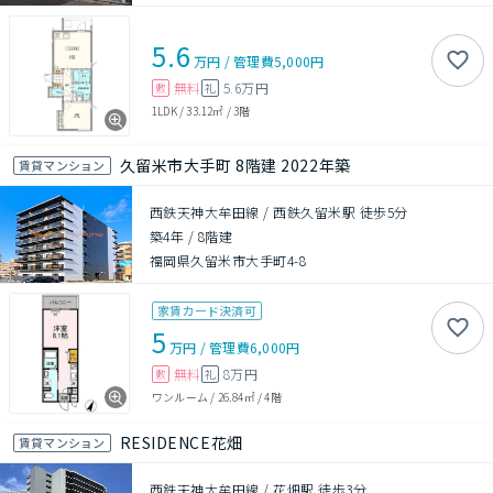
5.6
万円
/
管理費
5,000円
無料
5.6万円
敷
礼
1LDK
/
33.12㎡
/
3階
久留米市大手町 8階建 2022年築
賃貸マンション
西鉄天神大牟田線 / 西鉄久留米駅 徒歩5分
築4年
/
8階建
福岡県久留米市大手町4-8
家賃カード決済可
5
万円
/
管理費
6,000円
無料
8万円
敷
礼
ワンルーム
/
26.84㎡
/
4階
RESIDENCE花畑
賃貸マンション
西鉄天神大牟田線 / 花畑駅 徒歩3分