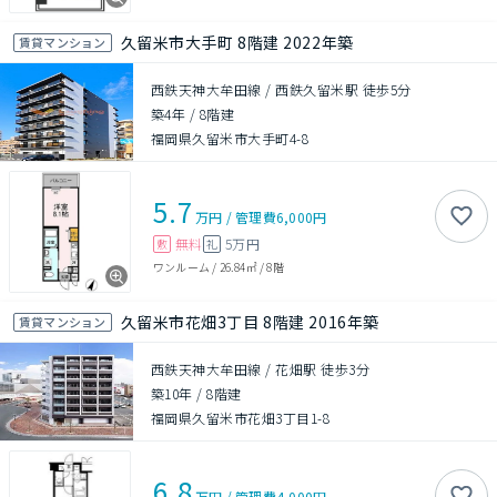
久留米市大手町 8階建 2022年築
賃貸マンション
西鉄天神大牟田線 / 西鉄久留米駅 徒歩5分
築4年
/
8階建
福岡県久留米市大手町4-8
5.7
万円
/
管理費
6,000円
無料
5万円
敷
礼
ワンルーム
/
26.84㎡
/
8階
久留米市花畑3丁目 8階建 2016年築
賃貸マンション
西鉄天神大牟田線 / 花畑駅 徒歩3分
築10年
/
8階建
福岡県久留米市花畑3丁目1-8
6.8
万円
/
管理費
4,000円