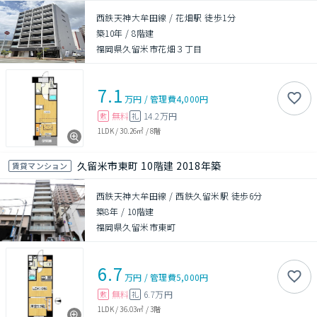
西鉄天神大牟田線 / 花畑駅 徒歩1分
築10年
/
8階建
福岡県久留米市花畑３丁目
7.1
万円
/
管理費
4,000円
無料
14.2万円
敷
礼
1LDK
/
30.26㎡
/
8階
久留米市東町 10階建 2018年築
賃貸マンション
西鉄天神大牟田線 / 西鉄久留米駅 徒歩6分
築8年
/
10階建
福岡県久留米市東町
6.7
万円
/
管理費
5,000円
無料
6.7万円
敷
礼
1LDK
/
36.03㎡
/
3階