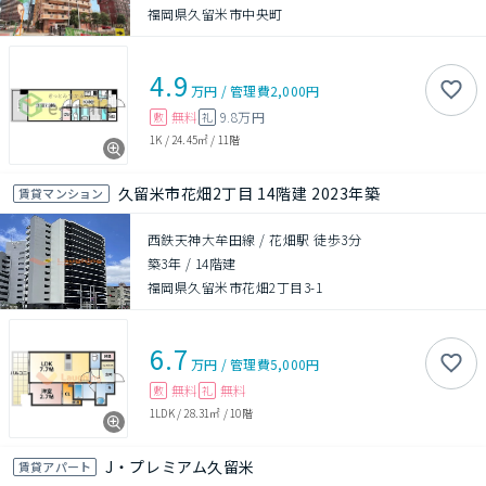
福岡県久留米市中央町
4.9
万円
/
管理費
2,000円
無料
9.8万円
敷
礼
1K
/
24.45㎡
/
11階
久留米市花畑2丁目 14階建 2023年築
賃貸マンション
西鉄天神大牟田線 / 花畑駅 徒歩3分
築3年
/
14階建
福岡県久留米市花畑2丁目3-1
6.7
万円
/
管理費
5,000円
無料
無料
敷
礼
1LDK
/
28.31㎡
/
10階
J・プレミアム久留米
賃貸アパート