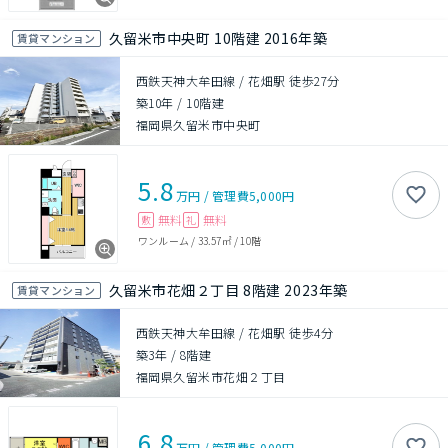
久留米市中央町 10階建 2016年築
賃貸マンション
西鉄天神大牟田線 / 花畑駅 徒歩27分
築10年
/
10階建
福岡県久留米市中央町
5.8
万円
/
管理費
5,000円
無料
無料
敷
礼
ワンルーム
/
33.57㎡
/
10階
久留米市花畑２丁目 8階建 2023年築
賃貸マンション
西鉄天神大牟田線 / 花畑駅 徒歩4分
築3年
/
8階建
福岡県久留米市花畑２丁目
6.8
万円
/
管理費
5,000円