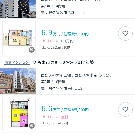
築3年
/
14階建
福岡県久留米市花畑2丁目3-1
6.9
万円
/
管理費
5,000円
無料
6.9万円
敷
礼
1LDK
/
29.25㎡
/
10階
久留米市東町 10階建 2017年築
賃貸マンション
西鉄天神大牟田線 / 西鉄久留米駅 徒歩5分
築9年
/
10階建
福岡県久留米市東町1-13
6.6
万円
/
管理費
5,800円
無料
無料
敷
礼
1LDK
/
38.13㎡
/
7階