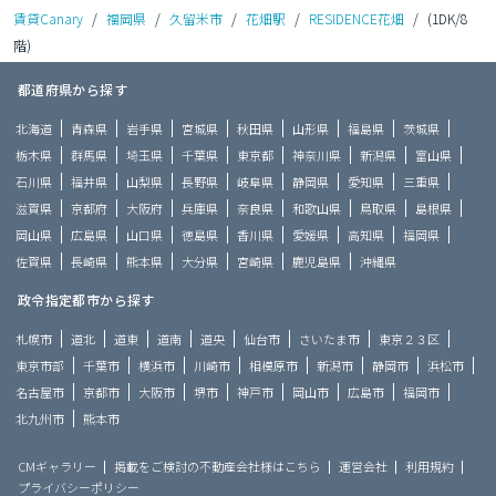
賃貸Canary
/
福岡県
/
久留米市
/
花畑駅
/
RESIDENCE花畑
/
(1DK/8
階)
都道府県から探す
北海道
青森県
岩手県
宮城県
秋田県
山形県
福島県
茨城県
栃木県
群馬県
埼玉県
千葉県
東京都
神奈川県
新潟県
富山県
石川県
福井県
山梨県
長野県
岐阜県
静岡県
愛知県
三重県
滋賀県
京都府
大阪府
兵庫県
奈良県
和歌山県
鳥取県
島根県
岡山県
広島県
山口県
徳島県
香川県
愛媛県
高知県
福岡県
佐賀県
長崎県
熊本県
大分県
宮崎県
鹿児島県
沖縄県
政令指定都市から探す
札幌市
道北
道東
道南
道央
仙台市
さいたま市
東京２３区
東京市部
千葉市
横浜市
川崎市
相模原市
新潟市
静岡市
浜松市
名古屋市
京都市
大阪市
堺市
神戸市
岡山市
広島市
福岡市
北九州市
熊本市
CMギャラリー
掲載をご検討の不動産会社様はこちら
運営会社
利用規約
プライバシーポリシー