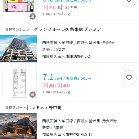
無料
10.2万円
敷
礼
1LDK
/
36.89㎡
/
2階
グランフォーレ久留米駅プレミア
賃貸マンション
西鉄天神大牟田線 / 西鉄久留米駅 徒歩6分
新築
/
15階建
福岡県久留米市諏訪野町2-2
7.1
万円
/
管理費
3,000円
無料
無料
敷
礼
1LDK
/
29.12㎡
/
7階
La Kasa 野中町
賃貸アパート
西鉄天神大牟田線 / 西鉄久留米駅 徒歩15分
新築
/
3階建
福岡県久留米市野中町985-13