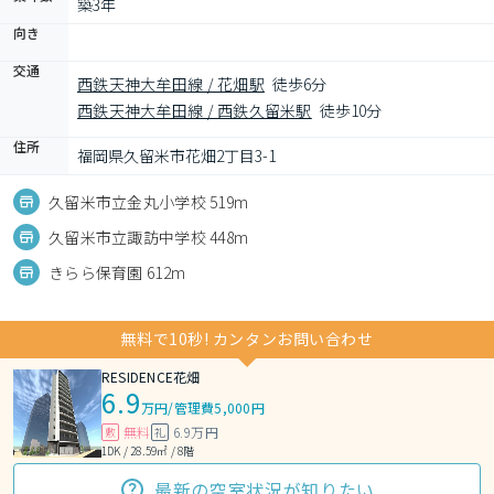
築3年
向き
交通
西鉄天神大牟田線 / 花畑駅
徒歩6分
西鉄天神大牟田線 / 西鉄久留米駅
徒歩10分
住所
福岡県久留米市花畑2丁目3-1
久留米市立金丸小学校 519m
久留米市立諏訪中学校 448m
きらら保育園 612m
無料で10秒! カンタンお問い合わせ
RESIDENCE花畑
6.9
万円
/
管理費5,000円
無料
6.9万円
敷
礼
1DK / 28.59㎡ / 8階
最新の空室状況が知りたい