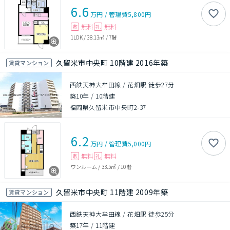
6.6
万円
/
管理費
5,800円
無料
無料
敷
礼
1LDK
/
38.13㎡
/
7階
久留米市中央町 10階建 2016年築
賃貸マンション
西鉄天神大牟田線 / 花畑駅 徒歩27分
築10年
/
10階建
福岡県久留米市中央町2-37
6.2
万円
/
管理費
5,000円
無料
無料
敷
礼
ワンルーム
/
33.5㎡
/
10階
久留米市中央町 11階建 2009年築
賃貸マンション
西鉄天神大牟田線 / 花畑駅 徒歩25分
築17年
/
11階建