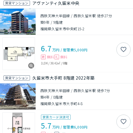
アヴァンティ久留米中央
賃貸マンション
西鉄天神大牟田線 / 西鉄久留米駅 徒歩27分
築9年
/
9階建
福岡県久留米市中央町15-2
6.7
万円
/
管理費
5,000円
無料
無料
敷
礼
1LDK
/
38.42㎡
/
8階
久留米市大手町 8階建 2022年築
賃貸マンション
西鉄天神大牟田線 / 西鉄久留米駅 徒歩7分
築4年
/
8階建
福岡県久留米市大手町4-8
家賃カード決済可
5.7
万円
/
管理費
6,000円