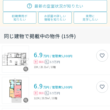
最新の空室状況が知りたい
初期費用が
お部屋の詳しい
実際に
知りたい
情報を知りたい
見学したい
同じ建物で掲載中の物件 (15件)
6.9
万円
/
管理費
5,000円
無料
6.9万円
敷
礼
1DK
/
28.31㎡
/
10階
6.9
万円
/
管理費
5,000円
無料
6.9万円
敷
礼
1LDK
/
28.59㎡
/
10階