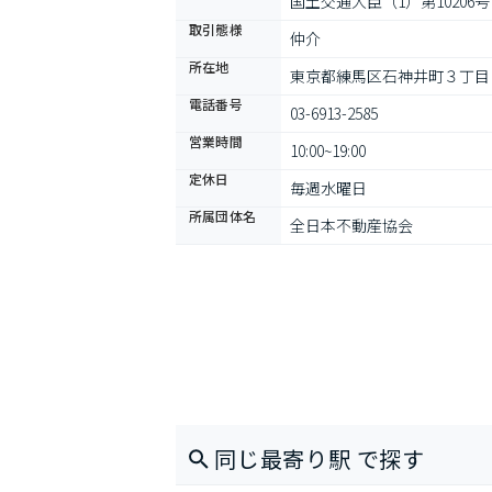
国土交通大臣（1）第10206号
取引態様
仲介
所在地
東京都練馬区石神井町３丁目
電話番号
03-6913-2585
営業時間
10:00~19:00
定休日
毎週水曜日
所属団体名
全日本不動産協会
同じ最寄り駅 で探す