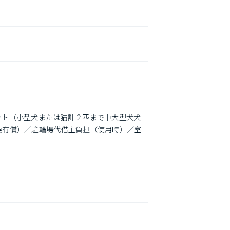
ット（小型犬または猫計２匹まで中大型犬犬
要有償）／駐輪場代借主負担（使用時）／室