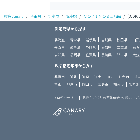
賃貸Canary
/
埼玉県
/
新座市
/
新座駅
/
ＣＯＭＩＮＯＳ弐番館
/
(3LDK/
都道府県から探す
北海道
青森県
岩手県
宮城県
秋田県
山形
長野県
岐阜県
静岡県
愛知県
三重県
滋賀
高知県
福岡県
佐賀県
長崎県
熊本県
大分
政令指定都市から探す
札幌市
道北
道東
道南
道央
仙台市
さ
堺市
神戸市
岡山市
広島市
福岡市
北九州
CMギャラリー
掲載をご検討の不動産会社様はこち