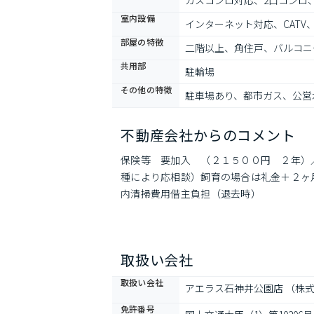
ガスコンロ対応、2口コンロ
室内設備
インターネット対応、CATV
部屋の特徴
二階以上、角住戸、バルコニ
共用部
駐輪場
その他の特徴
駐車場あり、都市ガス、公営
不動産会社からのコメント
保険等　要加入　（２１５００円　２年）
種により応相談）飼育の場合は礼金＋２ヶ
内清掃費用借主負担（退去時）
取扱い会社
取扱い会社
アエラス石神井公園店 （株式
免許番号