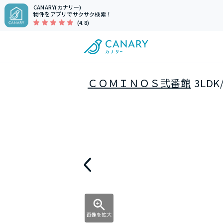
CANARY(カナリー)
物件をアプリでサクサク検索！
(4.8)
ＣＯＭＩＮＯＳ弐番館
3LD
画像を拡大