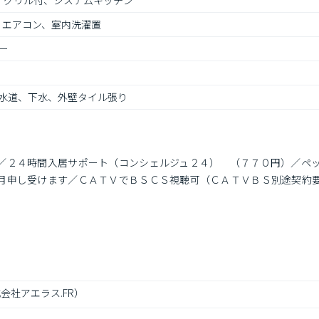
、グリル付、システムキッチン
、エアコン、室内洗濯置
ー
水道、下水、外壁タイル張り
／２４時間入居サポート（コンシェルジュ２４）　（７７０円）／ペ
月申し受けます／ＣＡＴＶでＢＳＣＳ視聴可（ＣＡＴＶＢＳ別途契約
会社アエラス.FR）