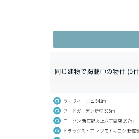
同じ建物で掲載中の物件 (0件
ラ・ヴィーニュ 541m
フードガーデン新座 535m
ローソン 新座野火止六丁目店 197m
ドラッグストア マツモトキヨシ 新座駅前