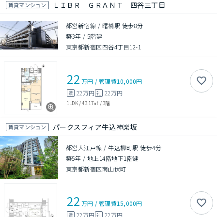
ＬＩＢＲ ＧＲＡＮＴ 四谷三丁目
賃貸マンション
都営新宿線 / 曙橋駅 徒歩8分
築3年
/
5階建
東京都新宿区四谷4丁目12-1
22
万円
/
管理費
10,000円
22万円
22万円
敷
礼
1LDK
/
43.17㎡
/
3階
パークスフィア牛込神楽坂
賃貸マンション
都営大江戸線 / 牛込柳町駅 徒歩4分
築5年
/
地上14階地下1階建
東京都新宿区南山伏町
22
万円
/
管理費
15,000円
22万円
22万円
敷
礼