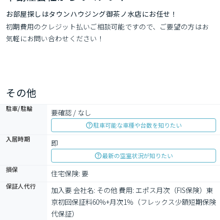
お部屋探しはタウンハウジング御茶ノ水店にお任せ！
初期費用のクレジット払いご相談可能ですので、ご要望の方はお
気軽にお問い合わせください！
その他
駐車/駐輪
要確認 / なし
駐車可能な車種や台数を知りたい
入居時期
即
最新の空室状況が知りたい
損保
住宅保険: 要
保証人代行
加入要 会社名: その他 費用: エポス月次（FIS保険）東
京初回保証料60％+月次1％（フレックス少額短期保険
代保証）