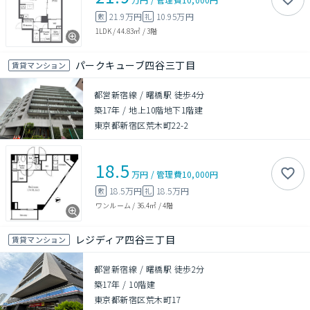
21.9万円
10.95万円
敷
礼
1LDK
/
44.83㎡
/
3階
パークキューブ四谷三丁目
賃貸マンション
都営新宿線 / 曙橋駅 徒歩4分
築17年
/
地上10階地下1階建
東京都新宿区荒木町22-2
18.5
万円
/
管理費
10,000円
18.5万円
18.5万円
敷
礼
ワンルーム
/
36.4㎡
/
4階
レジディア四谷三丁目
賃貸マンション
都営新宿線 / 曙橋駅 徒歩2分
築17年
/
10階建
東京都新宿区荒木町17