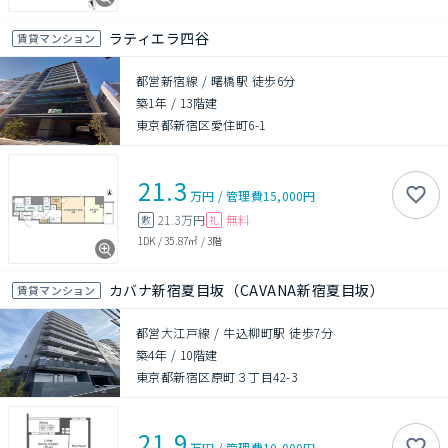
ラティエラ四谷
賃貸マンション
都営新宿線 / 曙橋駅 徒歩6分
築1年
/
13階建
東京都新宿区愛住町6-1
21.3
万円
/
管理費
15,000円
21.3万円
無料
敷
礼
1DK
/
35.87㎡
/
3階
カバナ新宿夏目坂（CAVANA新宿夏目坂）
賃貸マンション
都営大江戸線 / 牛込柳町駅 徒歩7分
築4年
/
10階建
東京都新宿区原町３丁目42-3
21.9
万円
/
管理費
10,000円