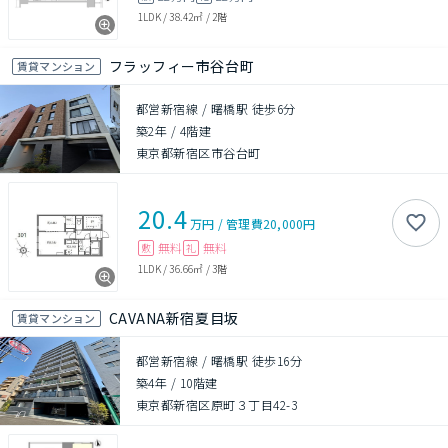
1LDK
/
38.42㎡
/
2階
フラッフィー市谷台町
賃貸マンション
都営新宿線 / 曙橋駅 徒歩6分
築2年
/
4階建
東京都新宿区市谷台町
20.4
万円
/
管理費
20,000円
無料
無料
敷
礼
1LDK
/
36.66㎡
/
3階
CAVANA新宿夏目坂
賃貸マンション
都営新宿線 / 曙橋駅 徒歩16分
築4年
/
10階建
東京都新宿区原町３丁目42-3