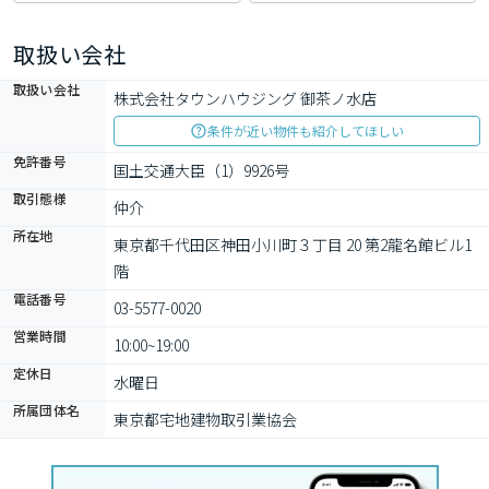
取扱い会社
取扱い会社
株式会社タウンハウジング 御茶ノ水店
条件が近い物件も紹介してほしい
免許番号
国土交通大臣（1）9926号
取引態様
仲介
所在地
東京都千代田区神田小川町３丁目 20 第2龍名館ビル1
階
電話番号
03-5577-0020
営業時間
10:00~19:00
定休日
水曜日
所属団体名
東京都宅地建物取引業協会