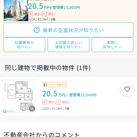
20.5
万円
/
管理費15,000円
無料
無料
敷
礼
1LDK / 45.24㎡ / 4階
最新の空室状況が知りたい
初期費用が
お部屋の詳しい
実際に
知りたい
情報を知りたい
見学したい
同じ建物で掲載中の物件 (1件)
20.5
万円
/
管理費
15,000円
無料
無料
敷
礼
1LDK
/
45.24㎡
/
4階
不動産会社からのコメント