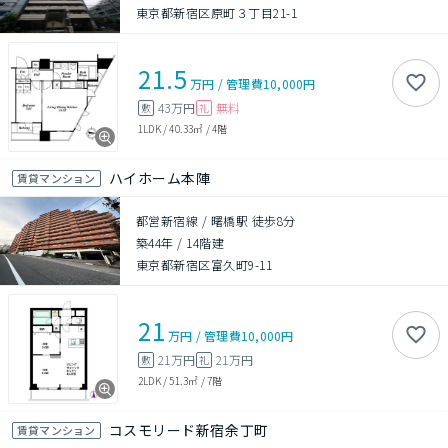
東京都新宿区原町３丁目21-1
21.5
万円
/
管理費
10,000円
43万円
無料
敷
礼
1LDK
/
40.33㎡
/
4階
ハイホーム本陣
賃貸マンション
都営新宿線 / 曙橋駅 徒歩8分
築44年
/
14階建
東京都新宿区富久町9-11
21
万円
/
管理費
10,000円
21万円
21万円
敷
礼
2LDK
/
51.3㎡
/
7階
コスモリード新宿余丁町
賃貸マンション