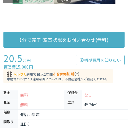
1分で完了!空室状況をお問い合わせ(無料)
20.5
初期費用を知りたい
万円
管理費15,000円
4.8
割引
適用で最大2年間
万円
本物件のヘヤワリ適用可否については、不動産会社へご確認ください。
敷金
保証金
無料
なし
礼金
広さ
無料
45.24㎡
階数
4階 / 5階建
間取り
1LDK