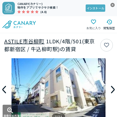
CANARY(カナリー)
物件をアプリでサクサク検索！
インストール
(4.8)
お気に入り
閲覧履歴
ASTILE市谷柳町
1LDK/4階/501(東京
都新宿区 / 牛込柳町駅)の賃貸
画像を拡大
1/24