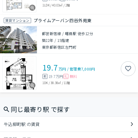
1LDK
/
40.03㎡
/
2階
プライムアーバン四谷外苑東
賃貸マンション
都営新宿線 / 曙橋駅 徒歩12分
築22年
/
15階建
東京都新宿区左門町
19.7
万円
/
管理費
7,000円
19.7万円
無料
敷
礼
1DK
/
38.38㎡
/
11階
同じ最寄り駅 で探す
牛込柳町駅 の賃貸