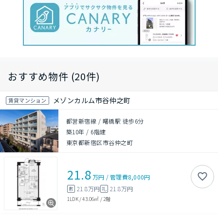
おすすめ物件 (20件)
メゾンカルム市谷仲之町
賃貸マンション
都営新宿線 / 曙橋駅 徒歩6分
築10年
/
6階建
東京都新宿区市谷仲之町
21.8
万円
/
管理費
8,000円
21.8万円
21.8万円
敷
礼
1LDK
/
43.06㎡
/
2階