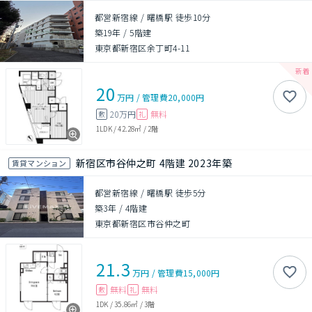
都営新宿線 / 曙橋駅 徒歩10分
築19年
/
5階建
東京都新宿区余丁町4-11
20
万円
/
管理費
20,000円
20万円
無料
敷
礼
1LDK
/
42.28㎡
/
2階
新宿区市谷仲之町 4階建 2023年築
賃貸マンション
都営新宿線 / 曙橋駅 徒歩5分
築3年
/
4階建
東京都新宿区市谷仲之町
21.3
万円
/
管理費
15,000円
無料
無料
敷
礼
1DK
/
35.86㎡
/
3階