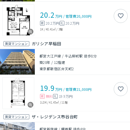
20.2
万円
/
管理費
20,000円
20.2万円
20.2万円
敷
礼
1K
/
40.41㎡
/
3階
ガリシア早稲田
賃貸マンション
都営大江戸線 / 牛込柳町駅 徒歩8分
築20年
/
12階建
東京都新宿区弁天町2
19.9
万円
/
管理費
21,000円
無料
19.9万円
敷
礼
1LDK
/
41.45㎡
/
11階
ザ・レジデンス市谷台町
賃貸マンション
都営新宿線 / 曙橋駅 徒歩6分