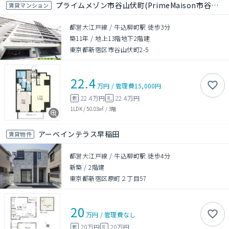
プライムメゾン市谷山伏町(PrimeMaison市谷山伏町)
賃貸マンション
都営大江戸線 / 牛込柳町駅 徒歩3分
築11年
/
地上13階地下2階建
東京都新宿区市谷山伏町2-5
22.4
万円
/
管理費
15,000円
22.4万円
22.4万円
敷
礼
1LDK
/
50.03㎡
/
3階
アーベインテラス早稲田
賃貸物件
都営大江戸線 / 牛込柳町駅 徒歩4分
新築
/
2階建
東京都新宿区原町２丁目57
20
万円
/
管理費
なし
20万円
20万円
敷
礼