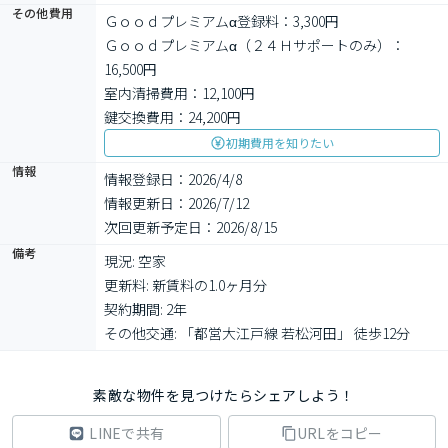
その他費用
Ｇｏｏｄプレミアムα登録料：3,300円
Ｇｏｏｄプレミアムα（２４Ｈサポートのみ）：
16,500円
室内清掃費用：12,100円
鍵交換費用：24,200円
初期費用を知りたい
情報
情報登録日：2026/4/8
情報更新日：2026/7/12
次回更新予定日：2026/8/15
備考
現況: 空家

更新料: 新賃料の1.0ヶ月分

契約期間: 2年

その他交通: 「都営大江戸線 若松河田」 徒歩12分
素敵な物件を見つけたらシェアしよう！
LINEで共有
URLをコピー