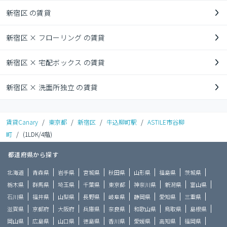
新宿区 の賃貸
新宿区 × フローリング の賃貸
新宿区 × 宅配ボックス の賃貸
新宿区 × 洗面所独立 の賃貸
賃貸Canary
/
東京都
/
新宿区
/
牛込柳町駅
/
ASTILE市谷柳
町
/
(1LDK/4階)
都道府県から探す
北海道
青森県
岩手県
宮城県
秋田県
山形県
福島県
茨城県
栃木県
群馬県
埼玉県
千葉県
東京都
神奈川県
新潟県
富山県
石川県
福井県
山梨県
長野県
岐阜県
静岡県
愛知県
三重県
滋賀県
京都府
大阪府
兵庫県
奈良県
和歌山県
鳥取県
島根県
岡山県
広島県
山口県
徳島県
香川県
愛媛県
高知県
福岡県