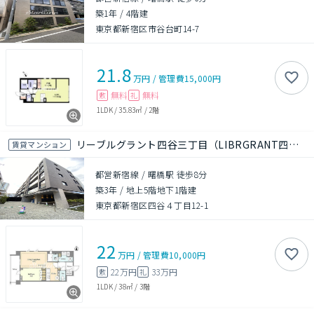
築1年
/
4階建
東京都新宿区市谷台町14-7
21.8
万円
/
管理費
15,000円
無料
無料
敷
礼
1LDK
/
35.83㎡
/
2階
リーブルグラント四谷三丁目（LIBRGRANT四谷三丁目）
賃貸マンション
都営新宿線 / 曙橋駅 徒歩8分
築3年
/
地上5階地下1階建
東京都新宿区四谷４丁目12-1
22
万円
/
管理費
10,000円
22万円
33万円
敷
礼
1LDK
/
38㎡
/
3階