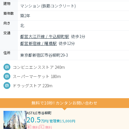
建物
マンション (鉄筋コンクリート)
築年数
築2年
向き
北
交通
都営大江戸線 / 牛込柳町駅
徒歩1分
都営新宿線 / 曙橋駅
徒歩12分
住所
東京都新宿区市谷柳町29-3
コンビニエンスストア 240m
スーパーマーケット 180m
ドラッグストア 220m
無料で10秒! カンタンお問い合わせ
ASTILE市谷柳町
20.5
万円
/
管理費15,000円
無料
無料
敷
礼