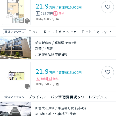
21.9
万円
/
管理費
10,000円
21.9万円
無料
敷
礼
1LDK
/
44.83㎡
/
3階
Ｔｈｅ Ｒｅｓｉｄｅｎｃｅ Ｉｃｈｉｇａｙａｄａｉｍａｃｈｉ
賃貸マンション
都営新宿線 / 曙橋駅 徒歩6分
新築
/
4階建
東京都新宿区市谷台町
21.9
万円
/
管理費
15,000円
無料
無料
敷
礼
1LDK
/
35.83㎡
/
3階
プライムアーバン新宿夏目坂タワーレジデンス
賃貸マンション
都営大江戸線 / 牛込柳町駅 徒歩4分
築18年
/
地上30階地下1階建