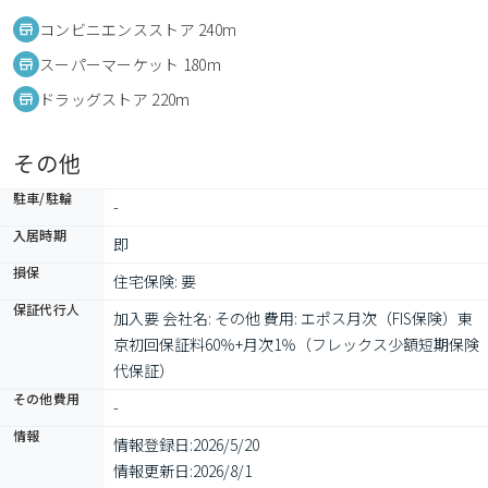
コンビニエンスストア 240m
スーパーマーケット 180m
ドラッグストア 220m
その他
駐車/駐輪
-
入居時期
即
損保
住宅保険: 要
保証代行人
加入要 会社名: その他 費用: エポス月次（FIS保険）東
京初回保証料60％+月次1％（フレックス少額短期保険
代保証）
その他費用
-
情報
情報登録日:
2026/5/20
情報更新日:
2026/8/1