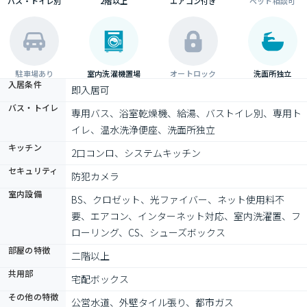
バス・トイレ別
2階以上
エアコン付き
ペット相談可
駐車場あり
室内洗濯機置場
オートロック
洗面所独立
入居条件
即入居可
バス・トイレ
専用バス、浴室乾燥機、給湯、バストイレ別、専用ト
イレ、温水洗浄便座、洗面所独立
キッチン
2口コンロ、システムキッチン
セキュリティ
防犯カメラ
室内設備
BS、クロゼット、光ファイバー、ネット使用料不
要、エアコン、インターネット対応、室内洗濯置、フ
ローリング、CS、シューズボックス
部屋の特徴
二階以上
共用部
宅配ボックス
その他の特徴
公営水道、外壁タイル張り、都市ガス