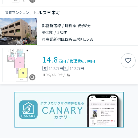
ヒルズ三栄町
賃貸マンション
都営新宿線 / 曙橋駅 徒歩8分
築33年
/
3階建
東京都新宿区四谷三栄町13-28
14.8
万円
/
管理費
6,000円
14.8万円
14.8万円
敷
礼
1LDK
/
46.19㎡
/
1階