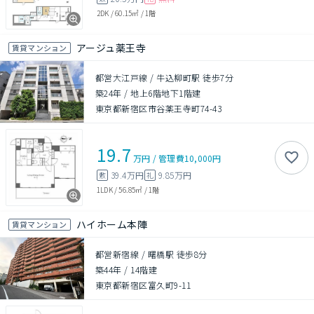
2DK
/
60.15㎡
/
1階
アージュ薬王寺
賃貸マンション
都営大江戸線 / 牛込柳町駅 徒歩7分
築24年
/
地上6階地下1階建
東京都新宿区市谷薬王寺町74-43
19.7
万円
/
管理費
10,000円
39.4万円
9.85万円
敷
礼
1LDK
/
56.85㎡
/
1階
ハイホーム本陣
賃貸マンション
都営新宿線 / 曙橋駅 徒歩8分
築44年
/
14階建
東京都新宿区富久町9-11