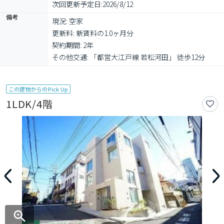
次回更新予定日:
2026/8/12
備考
現況: 空家

更新料: 新賃料の1.0ヶ月分

契約期間: 2年

その他交通: 「都営大江戸線 若松河田」 徒歩12分
この建物からのPick Up
1LDK/4階