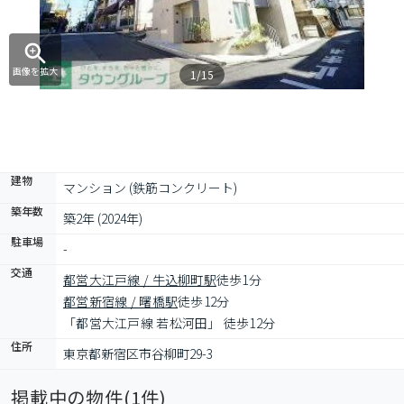
画像を拡大
1/15
建物
マンション (鉄筋コンクリート)
築年数
築2年 (2024年)
駐車場
-
交通
都営大江戸線 / 牛込柳町駅
徒歩1分
都営新宿線 / 曙橋駅
徒歩12分
「都営大江戸線 若松河田」 徒歩12分
住所
東京都新宿区市谷柳町29-3
掲載中の物件(
1
件)