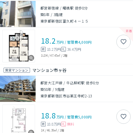
都営新宿線 / 曙橋駅 徒歩8分
築8年
/
3階建
東京都新宿区富久町４－１５
18.2
万円
/
管理費
4,000円
18.2万円
36.4万円
敷
礼
1LDK
/
47.45㎡
/
2階
マンション市ヶ谷
賃貸マンション
都営大江戸線 / 牛込柳町駅 徒歩8分
築58年
/
9階建
東京都新宿区市谷薬王寺町2-13
18.8
万円
/
管理費
5,000円
18.8万円
無料
敷
礼
1K
/
46.39㎡
/
1階