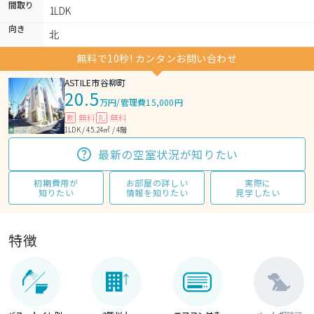
間取り
1LDK 
向き
北
無料で10秒! カンタンお問い合わせ
ASTILE市谷柳町
20.5
万円
/
管理費15,000円
無料
無料
敷
礼
1LDK / 45.24㎡ / 4階
最新の空室状況が知りたい
初期費用が
お部屋の詳しい
実際に
知りたい
情報を知りたい
見学したい
特徴