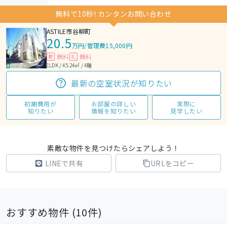
無料で10秒! カンタンお問い合わせ
ASTILE市谷柳町
20.5
万円
/
管理費15,000円
無料
無料
敷
礼
1LDK / 45.24㎡ / 4階
最新の空室状況が知りたい
初期費用が
お部屋の詳しい
実際に
知りたい
情報を知りたい
見学したい
素敵な物件を見つけたらシェアしよう！
LINEで共有
URLをコピー
おすすめ物件 (
10
件)