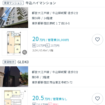
牛込ハイマンション
賃貸マンション
都営大江戸線 / 牛込柳町駅 徒歩1分
築56年
/
14階建
東京都新宿区原町１丁目16-8
20
万円
/
管理費
20,000円
20万円
20万円
敷
礼
2LDK
/
65.48㎡
/
6階
GLDK3
賃貸物件
都営大江戸線 / 牛込柳町駅 徒歩5分
築5年
/
3階建
東京都新宿区市谷薬王寺町5-72
20.5
万円
/
管理費
なし
20.5万円
無料
敷
礼