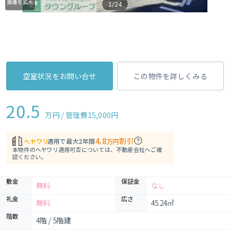
画像を拡大
1/24
空室状況をお問い合せ
この物件を詳しくみる
20.5
万円 / 管理費
15,000円
4.8
割引
適用で最大2年間
万円
本物件のヘヤワリ適用可否については、不動産会社へご確
認ください。
敷金
保証金
無料
なし
礼金
広さ
無料
45.24㎡
階数
4階 / 5階建