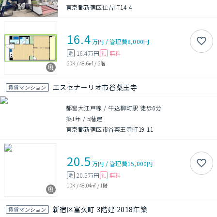
東京都新宿区住吉町14-4
16.4
万円
/
管理費
8,000円
16.4万円
無料
敷
礼
2DK
/
48.6㎡
/
2階
エスセナーリオ市谷薬王寺
賃貸マンション
都営大江戸線 / 牛込柳町駅 徒歩6分
築1年
/
5階建
東京都新宿区市谷薬王寺町19-11
20.5
万円
/
管理費
15,000円
20.5万円
無料
敷
礼
1DK
/
48.04㎡
/
1階
新宿区富久町 3階建 2018年築
賃貸マンション