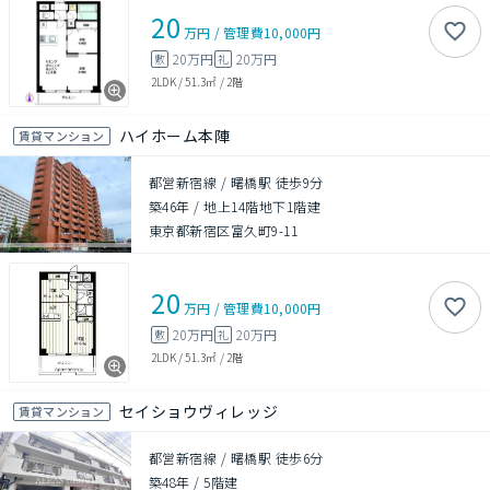
20
万円
/
管理費
10,000円
20万円
20万円
敷
礼
2LDK
/
51.3㎡
/
2階
ハイホーム本陣
賃貸マンション
都営新宿線 / 曙橋駅 徒歩9分
築46年
/
地上14階地下1階建
東京都新宿区富久町9-11
20
万円
/
管理費
10,000円
20万円
20万円
敷
礼
2LDK
/
51.3㎡
/
2階
セイショウヴィレッジ
賃貸マンション
都営新宿線 / 曙橋駅 徒歩6分
築48年
/
5階建