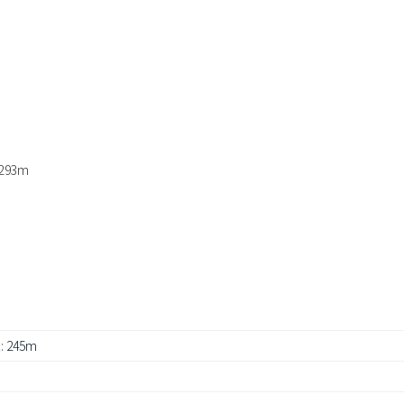
93m
 245m