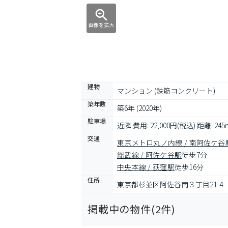
画像を拡大
建物
マンション (鉄筋コンクリート)
築年数
築6年 (2020年)
駐車場
近隣 費用: 22,000円(税込) 距離: 245
交通
東京メトロ丸ノ内線 / 南阿佐ケ谷
総武線 / 阿佐ケ谷駅
徒歩7分
中央本線 / 荻窪駅
徒歩16分
住所
東京都杉並区阿佐谷南３丁目21-4
掲載中の物件(
2
件)