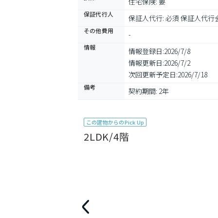
住宅保険: 要
保証代行人
保証人代行: 必須 保証人代行
その他費用
-
情報
情報登録日:
2026/7/8
情報更新日:
2026/7/2
次回更新予定日:
2026/7/18
備考
契約期間: 2年
この建物からのPick Up
2LDK/4階