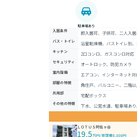
駐車場あり
入居条件
即入居可、子供可、二人入居
バス・トイレ
浴室乾燥機、バストイレ別、
キッチン
2口コンロ、ガスコンロ対応
セキュリティ
オートロック、防犯カメラ
室内設備
エアコン、インターネット対
部屋の特徴
角住戸、バルコニー、二階以
共用部
宅配ボックス
その他の特徴
下水、公営水道、駐車場あり
ＬＯＴＵＳ阿佐ヶ谷
19.5
万円
/
管理費8,000円