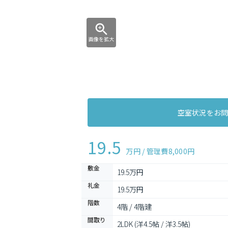
画像を拡大
空室状況をお
19.5
万円 / 管理費
8,000円
敷金
19.5万円
礼金
19.5万円
階数
4階 / 4階建
間取り
2LDK (洋4.5帖 / 洋3.5帖)