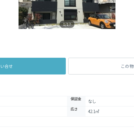
1/17
問い合せ
この物
保証金
なし
広さ
42.1㎡