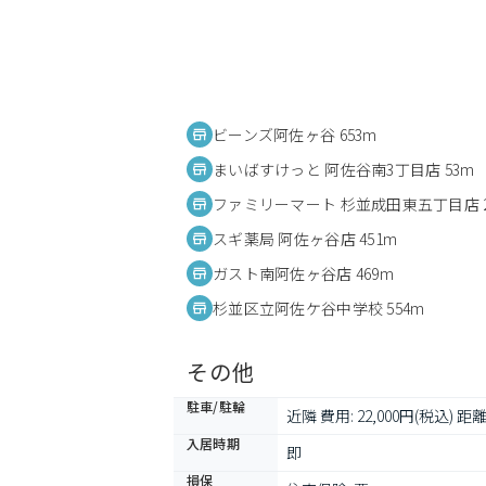
ビーンズ阿佐ヶ谷 653m
まいばすけっと 阿佐谷南3丁目店 53m
ファミリーマート 杉並成田東五丁目店 2
スギ薬局 阿佐ヶ谷店 451m
ガスト南阿佐ヶ谷店 469m
杉並区立阿佐ケ谷中学校 554m
その他
駐車/駐輪
近隣 費用: 22,000円(税込) 距離:
入居時期
即
損保