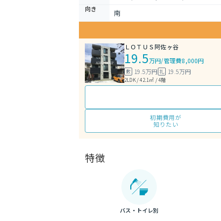
向き
南
ＬＯＴＵＳ阿佐ヶ谷
19.5
万円
/
管理費8,000円
19.5万円
19.5万円
敷
礼
2LDK / 42.1㎡ / 4階
初期費用が
知りたい
特徴
バス・トイレ別