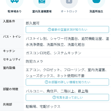
駐車場あり
室内洗濯機置場
オートロック
洗面所独立
入居条件
即入居可
最新の空室状況が知りたい
バス・トイレ
バストイレ別、シャワー付洗面台、追焚機能浴室、温
水洗浄便座、洗面所独立、洗面化粧台
キッチン
ガスコンロ対応、システムキッチン
セキュリティ
防犯カメラ
室内設備
エアコン、クロゼット、フローリング、室内洗濯置、
シューズボックス、ネット使用料不要
お部屋の詳しい情報を知りたい
部屋の特徴
バルコニー、角住戸、二階以上、最上階
写真を送ってほしい
共用部
駐輪場、宅配ボックス