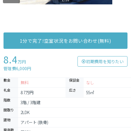
1分で完了!空室状況をお問い合わせ(無料)
8.4
初期費用を知りたい
万円
管理費6,000円
敷金
保証金
無料
なし
礼金
広さ
8.7万円
55㎡
階数
3階 / 3階建
間取り
2LDK
建物
アパート (鉄骨)
築年数