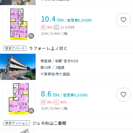
10.4
万円
/
管理費
6,000円
無料
10.4万円
敷
礼
2LDK
/
53.49㎡
/
3階
ラフォーレ上ノ台Ｃ
賃貸アパート
常磐線 / 柏駅 徒歩60分
築16年
/
3階建
千葉県柏市大島田
8.6
万円
/
管理費
6,000円
無料
無料
敷
礼
2LDK
/
52.54㎡
/
3階
ジュネ向山二番館
賃貸マンション