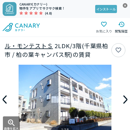
CANARY(カナリー)
物件をアプリでサクサク検索！
インストール
(4.8)
お気に入り
閲覧履歴
ル・モンテストＳ
2LDK/3階(千葉県柏
市 / 柏の葉キャンパス駅)の賃貸
画像を拡大
1/18