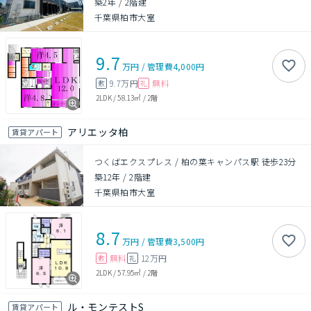
築2年
/
2階建
千葉県柏市大室
9.7
万円
/
管理費
4,000円
9.7万円
無料
敷
礼
2LDK
/
58.13㎡
/
2階
アリエッタ柏
賃貸アパート
つくばエクスプレス / 柏の葉キャンパス駅 徒歩23分
築12年
/
2階建
千葉県柏市大室
8.7
万円
/
管理費
3,500円
無料
12万円
敷
礼
2LDK
/
57.95㎡
/
2階
ル・モンテストS
賃貸アパート