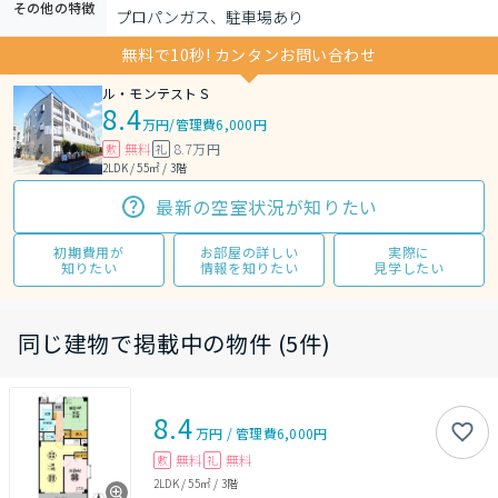
その他の特徴
プロパンガス、駐車場あり
無料で10秒! カンタンお問い合わせ
ル・モンテストＳ
8.4
万円
/
管理費6,000円
無料
8.7万円
敷
礼
2LDK / 55㎡ / 3階
最新の空室状況が知りたい
初期費用が
お部屋の詳しい
実際に
知りたい
情報を知りたい
見学したい
同じ建物で掲載中の物件 (5件)
8.4
万円
/
管理費
6,000円
無料
無料
敷
礼
2LDK
/
55㎡
/
3階