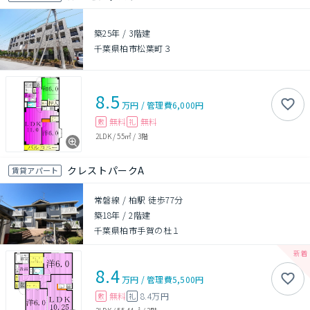
築25年
/
3階建
千葉県柏市松葉町３
8.5
万円
/
管理費
6,000円
無料
無料
敷
礼
2LDK
/
55㎡
/
3階
クレストパークA
賃貸アパート
常磐線 / 柏駅 徒歩77分
築18年
/
2階建
千葉県柏市手賀の杜１
8.4
万円
/
管理費
5,500円
無料
8.4万円
敷
礼