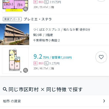
無料
3.95万円
敷
礼
2DK
/
55.47㎡
/
2階
プレミエ・ステラ
賃貸アパート
つくばエクスプレス / 柏たなか駅 徒歩8分
築20年
/
3階建
千葉県柏市小青田２
9.2
万円
/
管理費
7,000円
無料
9.2万円
敷
礼
2DK
/
48.77㎡
/
2階
同じ市区町村 × 同じ特徴 で探す
柏市 の賃貸