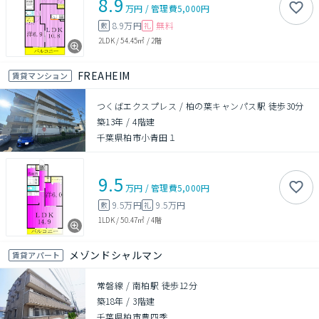
8.9
万円
/
管理費
5,000円
8.9万円
無料
敷
礼
2LDK
/
54.45㎡
/
2階
FREAHEIM
賃貸マンション
つくばエクスプレス / 柏の葉キャンパス駅 徒歩30分
築13年
/
4階建
千葉県柏市小青田１
9.5
万円
/
管理費
5,000円
9.5万円
9.5万円
敷
礼
1LDK
/
50.47㎡
/
4階
メゾンドシャルマン
賃貸アパート
常磐線 / 南柏駅 徒歩12分
築18年
/
3階建
千葉県柏市豊四季