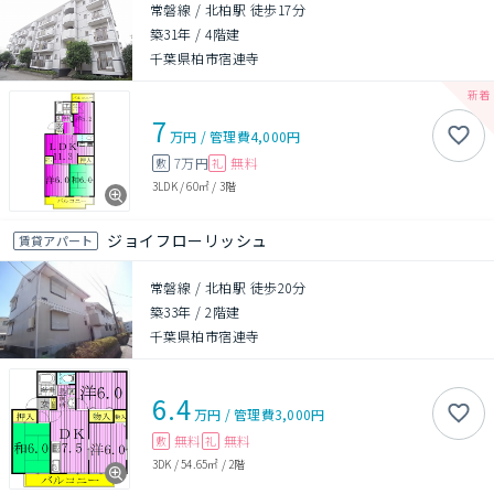
常磐線 / 北柏駅 徒歩17分
築31年
/
4階建
千葉県柏市宿連寺
7
万円
/
管理費
4,000円
7万円
無料
敷
礼
3LDK
/
60㎡
/
3階
ジョイフローリッシュ
賃貸アパート
常磐線 / 北柏駅 徒歩20分
築33年
/
2階建
千葉県柏市宿連寺
6.4
万円
/
管理費
3,000円
無料
無料
敷
礼
3DK
/
54.65㎡
/
2階