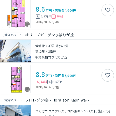
8.6
万円
/
管理費
4,000円
8.6万円
無料
敷
礼
2LDK
/
58.17㎡
/
2階
オリーブガーデンひばりが丘
賃貸アパート
常磐線 / 柏駅 徒歩26分
築12年
/
3階建
千葉県柏市ひばりが丘
8.8
万円
/
管理費
6,000円
無料
8.8万円
敷
礼
1LDK
/
46.12㎡
/
3階
フロレゾン柏～Floraison Kashiwa～
賃貸アパート
つくばエクスプレス / 柏の葉キャンパス駅 徒歩26分