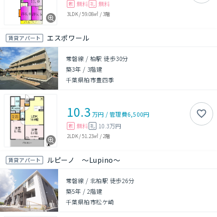
無料
無料
敷
礼
3LDK
/
59.08㎡
/
3階
エスポワール
賃貸アパート
常磐線 / 柏駅 徒歩30分
築3年
/
3階建
千葉県柏市豊四季
10.3
万円
/
管理費
6,500円
無料
10.3万円
敷
礼
2LDK
/
51.23㎡
/
2階
ルピーノ ～Lupino～
賃貸アパート
常磐線 / 北柏駅 徒歩26分
築5年
/
2階建
千葉県柏市松ケ崎