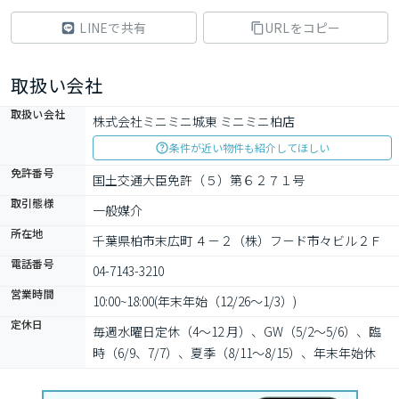
LINEで共有
URLをコピー
取扱い会社
取扱い会社
株式会社ミニミニ城東 ミニミニ柏店
条件が近い物件も紹介してほしい
免許番号
国土交通大臣免許（５）第６２７１号
取引態様
一般媒介
所在地
千葉県柏市末広町 ４－２（株）フ－ド市々ビル２Ｆ
電話番号
04-7143-3210
営業時間
10:00~18:00(年末年始（12/26～1/3）)
定休日
毎週水曜日定休（4～12 月）、GW（5/2～5/6）、臨
時（6/9、7/7）、夏季（8/11～8/15）、年末年始休