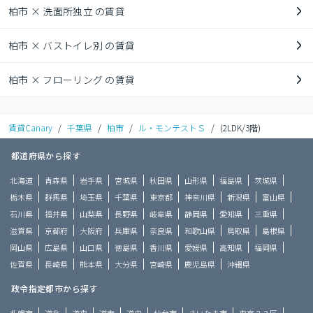
柏市 × 洗面所独立 の賃貸
柏市 × バストイレ別 の賃貸
柏市 × フローリング の賃貸
賃貸Canary
/
千葉県
/
柏市
/
ル・モンテストＳ
/
(2LDK/3階)
都道府県から探す
北海道
青森県
岩手県
宮城県
秋田県
山形県
福島県
茨城県
栃木県
群馬県
埼玉県
千葉県
東京都
神奈川県
新潟県
富山県
石川県
福井県
山梨県
長野県
岐阜県
静岡県
愛知県
三重県
滋賀県
京都府
大阪府
兵庫県
奈良県
和歌山県
鳥取県
島根県
岡山県
広島県
山口県
徳島県
香川県
愛媛県
高知県
福岡県
佐賀県
長崎県
熊本県
大分県
宮崎県
鹿児島県
沖縄県
政令指定都市から探す