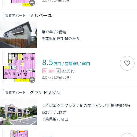
2LDK
/
55.44㎡
/
2階
メルベーユ
賃貸アパート
築16年
/
2階建
千葉県柏市手賀の杜５
8.5
万円
/
管理費
5,000円
無料
8.5万円
敷
礼
2LDK
/
62.37㎡
/
2階
グランドメゾン
賃貸アパート
つくばエクスプレス / 柏の葉キャンパス駅 徒歩25分
築20年
/
2階建
千葉県柏市高田