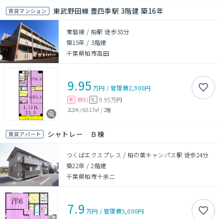
東武野田線 豊四季駅 3階建 築16年
賃貸マンション
常磐線 / 柏駅 徒歩38分
築15年
/
3階建
千葉県柏市高田
9.95
万円
/
管理費
2,900円
無料
9.95万円
敷
礼
2LDK
/
60.17㎡
/
2階
シャトレー Ｂ棟
賃貸アパート
つくばエクスプレス / 柏の葉キャンパス駅 徒歩24分
築22年
/
2階建
千葉県柏市十余二
7.9
万円
/
管理費
5,000円