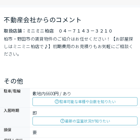
不動産会社からのコメント
取扱店舗：ミニミニ柏店 ０４－７１４３－３２１０
柏市・野田市の賃貸物件のご紹介はお任せください！【お部屋探
しはミニミニ柏店で♪】初期費用のお見積りもお気軽にご相談く
ださい。
その他
駐車/駐輪
敷地内6600円 / あり
駐車可能な車種や台数を知りたい
入居時期
即
最新の空室状況が知りたい
損保
要