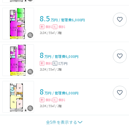
8.5
万円
/
管理費
6,000円
無料
無料
敷
礼
2LDK
/
55㎡
/
3階
8
万円
/
管理費
6,000円
無料
8万円
敷
礼
2LDK
/
55㎡
/
2階
8
万円
/
管理費
6,000円
無料
無料
敷
礼
2LDK
/
55㎡
/
2階
全
5
件を表示する