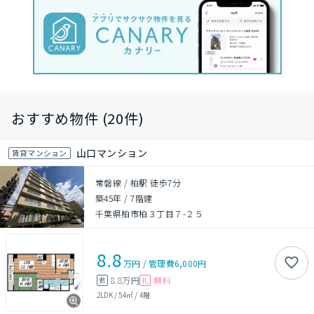
おすすめ物件 (20件)
山口マンション
賃貸マンション
常磐線 / 柏駅 徒歩7分
築45年
/
7階建
千葉県柏市柏３丁目７-２５
8.8
万円
/
管理費
6,000円
8.8万円
無料
敷
礼
2LDK
/
54㎡
/
4階