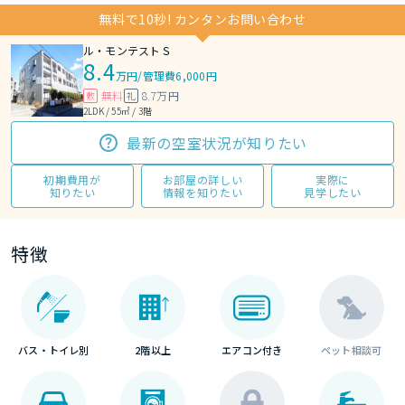
無料で10秒! カンタンお問い合わせ
ル・モンテストＳ
8.4
万円
/
管理費6,000円
無料
8.7万円
敷
礼
2LDK / 55㎡ / 3階
最新の空室状況が知りたい
初期費用が
お部屋の詳しい
実際に
知りたい
情報を知りたい
見学したい
特徴
バス・トイレ別
2階以上
エアコン付き
ペット相談可