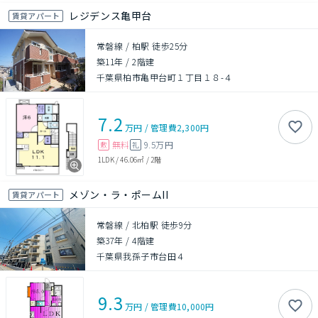
レジデンス亀甲台
賃貸アパート
常磐線 / 柏駅 徒歩25分
築11年
/
2階建
千葉県柏市亀甲台町１丁目１８-４
7.2
万円
/
管理費
2,300円
無料
9.5万円
敷
礼
1LDK
/
46.06㎡
/
2階
メゾン・ラ・ポームII
賃貸アパート
常磐線 / 北柏駅 徒歩9分
築37年
/
4階建
千葉県我孫子市台田４
9.3
万円
/
管理費
10,000円