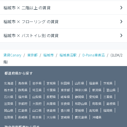
稲城市 × 二階以上 の賃貸
稲城市 × フローリング の賃貸
稲城市 × バストイレ別 の賃貸
賃貸Canary
/
東京都
/
稲城市
/
稲城長沼駅
/
D-Paina東長沼
/
(1LDK/2
階)
都道府県から探す
北海道
青森県
岩手県
宮城県
秋田県
山形県
福島県
茨城県
栃木県
群馬県
埼玉県
千葉県
東京都
神奈川県
新潟県
富山県
石川県
福井県
山梨県
長野県
岐阜県
静岡県
愛知県
三重県
滋賀県
京都府
大阪府
兵庫県
奈良県
和歌山県
鳥取県
島根県
岡山県
広島県
山口県
徳島県
香川県
愛媛県
高知県
福岡県
佐賀県
長崎県
熊本県
大分県
宮崎県
鹿児島県
沖縄県
政令指定都市から探す