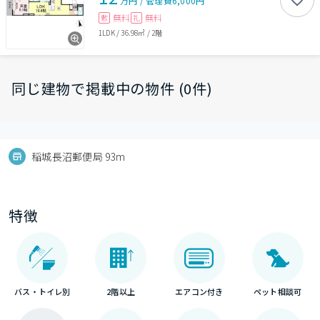
万円
/
管理費
6,000円
無料
無料
敷
礼
1LDK
/
36.98㎡
/
2階
同じ建物で掲載中の物件 (0件)
稲城長沼郵便局 93m
特徴
バス・トイレ別
2階以上
エアコン付き
ペット相談可