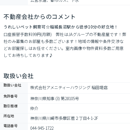
公営水道、都市ガス、下水
不動産会社からのコメント
うれしいペット飼育可☆稲城長沼駅から徒歩10分の好立地！
口座振替手数料99円(月額)　弊社はJAグループの不動産屋です！弊
社のみ募集のお部屋も多数ございます！地域の情報や条件交渉な
どお部屋探しはお任せください。室内画像や物件資料多数ご用意
してお待ちしております♪
取扱い会社
取扱い会社
株式会社アメニティーハウジング 稲田堤店
免許番号
神奈川県知事 (3) 第28105号
取引態様
仲介
所在地
神奈川県川崎市多摩区菅２丁目4-1-2F
電話番号
044-945-1722