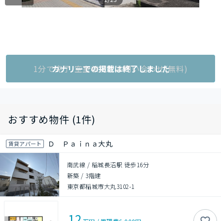
1分で完了!空室状況をお問い合わせ(無料)
カナリーでの掲載は終了しました
おすすめ物件 (1件)
Ｄ Ｐａｉｎａ大丸
賃貸アパート
南武線 / 稲城長沼駅 徒歩16分
新築
/
3階建
東京都稲城市大丸3102-1
12