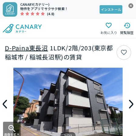
CANARY(カナリー)
物件をアプリでサクサク検索！
インストール
(4.8)
お気に入り
閲覧履歴
D-Paina東長沼
1LDK/2階/203(東京都
稲城市 / 稲城長沼駅)の賃貸
画像を拡大
1/23