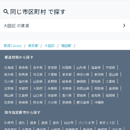
同じ市区町村 で探す
大田区 の賃貸
賃貸Canary
/
東京都
/
大田区
/
蒲田駅
/
都道府県から探す
北海道
青森県
岩手県
宮城県
秋田県
山形県
福島県
茨城県
栃木県
群馬県
埼玉県
千葉県
東京都
神奈川県
新潟県
富山県
石川県
福井県
山梨県
長野県
岐阜県
静岡県
愛知県
三重県
滋賀県
京都府
大阪府
兵庫県
奈良県
和歌山県
鳥取県
島根県
岡山県
広島県
山口県
徳島県
香川県
愛媛県
高知県
福岡県
佐賀県
長崎県
熊本県
大分県
宮崎県
鹿児島県
沖縄県
政令指定都市から探す
札幌市
道北
道東
道南
道央
仙台市
さいたま市
東京２３区
東京市部
千葉市
横浜市
川崎市
相模原市
新潟市
静岡市
浜松市