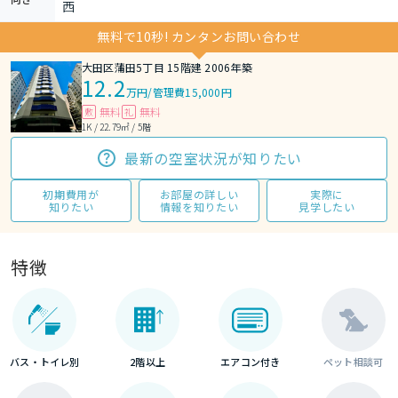
西
無料で10秒! カンタンお問い合わせ
大田区蒲田5丁目 15階建 2006年築
12.2
万円
/
管理費15,000円
無料
無料
敷
礼
1K / 22.79㎡ / 5階
最新の空室状況が知りたい
初期費用が
お部屋の詳しい
実際に
知りたい
情報を知りたい
見学したい
特徴
バス・トイレ別
2階以上
エアコン付き
ペット相談可