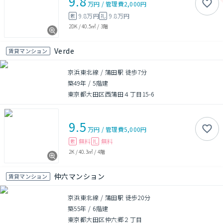
9.8
万円
/
管理費
2,000円
9.8万円
9.8万円
敷
礼
2DK
/
40.5㎡
/
3階
Verde
賃貸マンション
京浜東北線 / 蒲田駅 徒歩7分
築49年
/
5階建
東京都大田区西蒲田４丁目15-6
9.5
万円
/
管理費
5,000円
無料
無料
敷
礼
2K
/
40.3㎡
/
4階
仲六マンション
賃貸マンション
京浜東北線 / 蒲田駅 徒歩20分
築55年
/
6階建
東京都大田区仲六郷２丁目