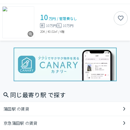
10
万円
/
管理費
なし
10万円
10万円
敷
礼
2DK
/
40.02㎡
/
4階
同じ最寄り駅 で探す
蒲田駅 の賃貸
京急蒲田駅 の賃貸