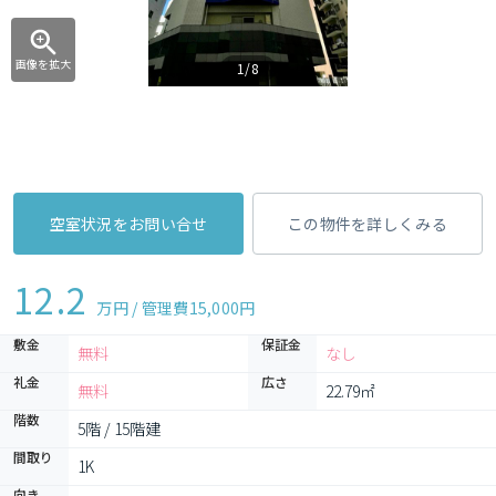
画像を拡大
1/8
空室状況をお問い合せ
この物件を詳しくみる
12.2
万円 / 管理費
15,000円
敷金
保証金
無料
なし
礼金
広さ
無料
22.79㎡
階数
5階 / 15階建
間取り
1K 
向き