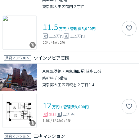
東京都大田区蒲田２丁目
11.5
万円
/
管理費
5,000円
11.5万円
11.5万円
敷
礼
2DK
/
44㎡
/
2階
ウイングピア美園
賃貸マンション
京急空港線 / 京急蒲田駅 徒歩15分
築47年
/
6階建
東京都大田区西糀谷２丁目9-4
12
万円
/
管理費
8,000円
無料
12万円
敷
礼
1LDK
/
42.75㎡
/
5階
三桃マンション
賃貸マンション