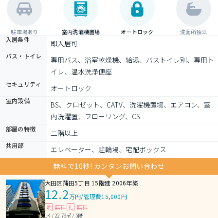
駐車場あり
室内洗濯機置場
オートロック
洗面所独立
入居条件
即入居可
バス・トイレ
専用バス、浴室乾燥機、給湯、バストイレ別、専用ト
イレ、温水洗浄便座
セキュリティ
オートロック
室内設備
BS、クロゼット、CATV、洗濯機置場、エアコン、室
内洗濯置、フローリング、CS
部屋の特徴
二階以上
共用部
エレベーター、駐輪場、宅配ボックス
無料で10秒! カンタンお問い合わせ
大田区蒲田5丁目 15階建 2006年築
12.2
万円
/
管理費15,000円
無料
無料
敷
礼
1K / 22.79㎡ / 5階