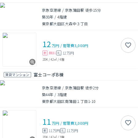
京急空港線 / 京急蒲田駅 徒歩15分
築38年
/
4階建
東京都大田区大森中３丁目
12
万円
/
管理費
3,000円
無料
12万円
敷
礼
2DK
/
42㎡
/
4階
富士コーポB棟
賃貸マンション
京急空港線 / 京急蒲田駅 徒歩2分
築44年
/
3階建
東京都大田区南蒲田１丁目1-10
11
万円
/
管理費
3,000円
11万円
11万円
敷
礼
2DK
/
42㎡
/
3階