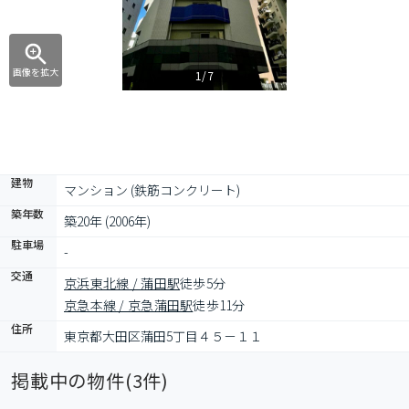
画像を拡大
1/7
建物
マンション (鉄筋コンクリート)
築年数
築20年 (2006年)
駐車場
-
交通
京浜東北線 / 蒲田駅
徒歩5分
京急本線 / 京急蒲田駅
徒歩11分
住所
東京都大田区蒲田5丁目４５－１１
掲載中の物件(
3
件)