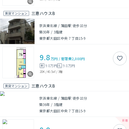
三恵ハウスB
賃貸マンション
京浜東北線 / 蒲田駅 徒歩18分
築38年
/
3階建
東京都大田区中央７丁目15-9
9.8
万円
/
管理費
2,000円
9.8万円
9.8万円
敷
礼
2DK
/
40.5㎡
/
3階
三恵ハウスB
賃貸マンション
京浜東北線 / 蒲田駅 徒歩18分
築36年
/
3階建
東京都大田区中央７丁目15-9