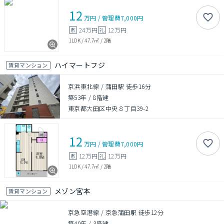
12
万円
/
管理費
7,000円
24万円
12万円
敷
礼
1LDK
/
47.7㎡
/
2階
ハイマートフジ
賃貸マンション
京浜東北線 / 蒲田駅 徒歩16分
築53年
/
8階建
東京都大田区中央８丁目39-2
12
万円
/
管理費
7,000円
12万円
12万円
敷
礼
1LDK
/
47.7㎡
/
2階
メゾン宮本
賃貸マンション
京急空港線 / 京急蒲田駅 徒歩12分
築40年
/
3階建