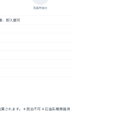
洗面所独立
要、即入居可
加算されます。＊民泊不可＊石油系暖房器具