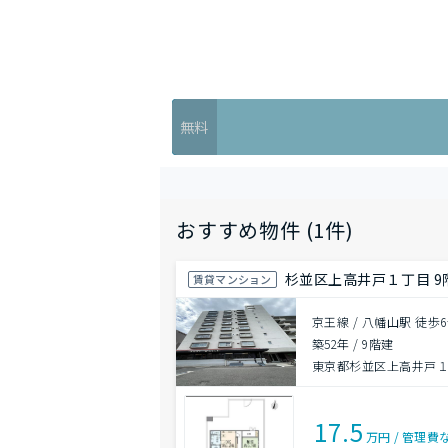
無料
おすすめ物件 (1件)
杉並区上高井戸１丁目 9階
賃貸マンション
京王線 / 八幡山駅 徒歩
築52年
/
9階建
東京都杉並区上高井戸
17.5
万円
/
管理費