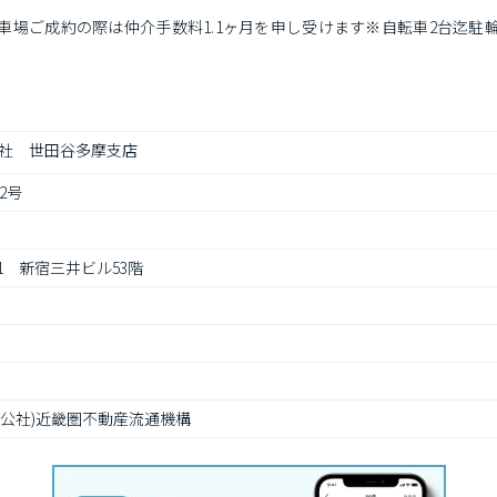
)駐車場ご成約の際は仲介手数料1.1ヶ月を申し受けます※自転車2台迄駐
トフローリングとは木質繊維を原料とする成形版にフローリング調の樹
社　世田谷多摩支店
2号
1　新宿三井ビル53階
,(公社)近畿圏不動産流通機構