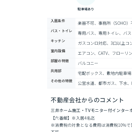
駐車場あり
入居条件
楽器不可、事務所（SOHO
バス・トイレ
専用バス、専用トイレ、バス
キッチン
ガスコンロ対応、3口以上コ
室内設備
エアコン、CATV、フローリ
部屋の特徴
バルコニー
共用部
宅配ボックス、敷地内駐車場
その他の特徴
公営水道、都市ガス、下水、B
不動産会社からのコメント
三井ホーム施工・TVモニター付インター
【六番館】※入居4名迄

※消費税の対象となる費用は消費税10％