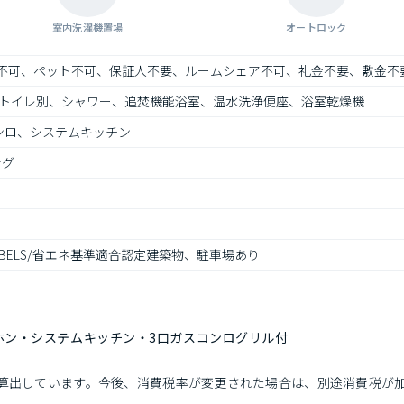
室内洗濯機置場
オートロック
）不可、ペット不可、保証人不要、ルームシェア不可、礼金不要、敷金不
トイレ別、シャワー、追焚機能浴室、温水洗浄便座、浴室乾燥機
ンロ、システムキッチン
ング
ELS/省エネ基準適合認定建築物、駐車場あり
ホン・システムキッチン・3口ガスコンログリル付
で算出しています。今後、消費税率が変更された場合は、別途消費税が