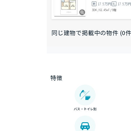
17.5万円
17.5万
敷
礼
3DK
/
61.45㎡
/
9階
同じ建物で掲載中の物件 (0件
特徴
バス・トイレ別