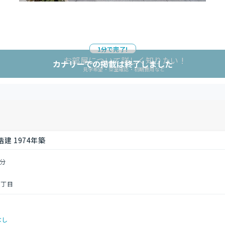
1分で完了!
お部屋について詳しく知りたい !
カナリーでの掲載は終了しました
見学希望・空室確認・初期費用など
建 1974年築
6分
１丁目
なし