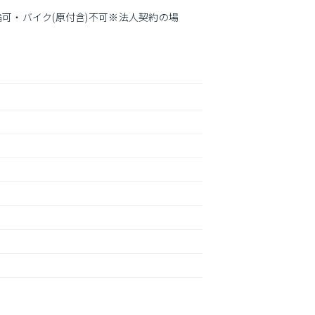
輪可・バイク(原付含)不可※法人契約の場
脂シートを貼ったもの。※ＣＡＴＶ・イン