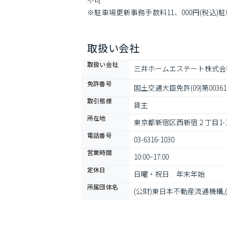
不可

※駐車場更新事務手数料11、000円(税込
合、礼金1ヶ月積み増し頂きます。※シー
取扱い会社
取扱い会社
三井ホームエステート株式会
免許番号
国土交通大臣免許(09)第00361
取引態様
貸主
所在地
東京都新宿区西新宿２丁目1-
電話番号
03-6316-1030
営業時間
10:00~17:00
定休日
日曜・祝日　年末年始
所属団体名
(公財)東日本不動産流通機構