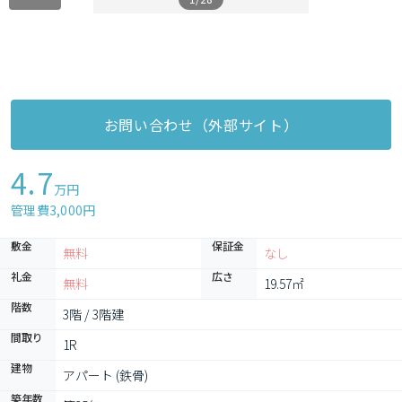
お問い合わせ（外部サイト）
4.7
万円
管理費3,000円
敷金
保証金
無料
なし
礼金
広さ
無料
19.57㎡
階数
3階 / 3階建
間取り
1R
建物
アパート (鉄骨)
築年数