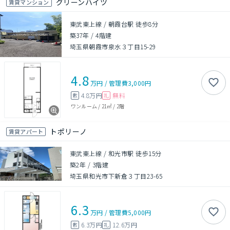
グリーンハイツ
賃貸マンション
東武東上線 / 朝霞台駅 徒歩8分
築37年
/
4階建
埼玉県朝霞市泉水３丁目15-29
4.8
万円
/
管理費
3,000円
4.8万円
無料
敷
礼
ワンルーム
/
21㎡
/
2階
トポリーノ
賃貸アパート
東武東上線 / 和光市駅 徒歩15分
築2年
/
3階建
埼玉県和光市下新倉３丁目23-65
6.3
万円
/
管理費
5,000円
6.3万円
12.6万円
敷
礼