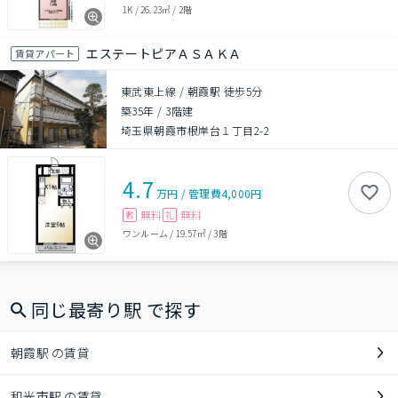
1K
/
26.23㎡
/
2階
エステートピアＡＳＡＫＡ
賃貸アパート
東武東上線 / 朝霞駅 徒歩5分
築35年
/
3階建
埼玉県朝霞市根岸台１丁目2-2
4.7
万円
/
管理費
4,000円
無料
無料
敷
礼
ワンルーム
/
19.57㎡
/
3階
同じ最寄り駅 で探す
朝霞駅 の賃貸
和光市駅 の賃貸