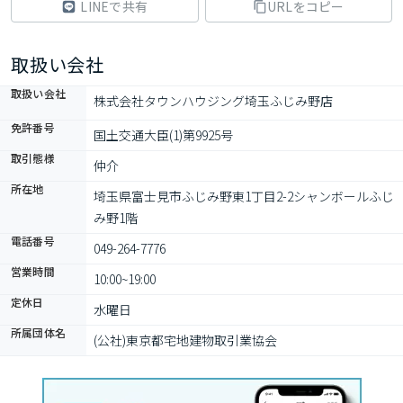
LINEで共有
URLをコピー
取扱い会社
取扱い会社
株式会社タウンハウジング埼玉ふじみ野店
免許番号
国土交通大臣(1)第9925号
取引態様
仲介
所在地
埼玉県富士見市ふじみ野東1丁目2-2シャンボールふじ
み野1階
電話番号
049-264-7776
営業時間
10:00~19:00
定休日
水曜日
所属団体名
(公社)東京都宅地建物取引業協会