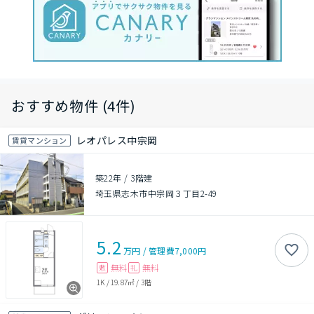
おすすめ物件 (4件)
レオパレス中宗岡
賃貸マンション
築22年
/
3階建
埼玉県志木市中宗岡３丁目2-49
5.2
万円
/
管理費
7,000円
無料
無料
敷
礼
1K
/
19.87㎡
/
3階