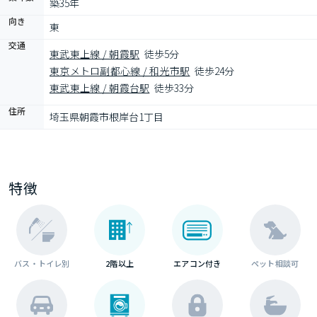
築35年
向き
東
交通
東武東上線 / 朝霞駅
徒歩5分
東京メトロ副都心線 / 和光市駅
徒歩24分
東武東上線 / 朝霞台駅
徒歩33分
住所
埼玉県朝霞市根岸台1丁目
特徴
バス・トイレ別
2階以上
エアコン付き
ペット相談可