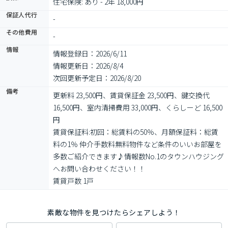
住宅保険: あり - 2年 18,000円
保証人代行
-
その他費用
-
情報
情報登録日：2026/6/11
情報更新日：2026/8/4
次回更新予定日：2026/8/20
備考
更新料 23,500円、賃貸保証金 23,500円、鍵交換代 
16,500円、室内清掃費用 33,000円、くらしーど 16,500
円

賃貸保証料:初回：総賃料の50％、月額保証料：総賃
料の1％ 仲介手数料無料物件など条件のいいお部屋を
多数ご紹介できます♪情報数No.1のタウンハウジング
へお問い合わせください！！

賃貸戸数 1戸
素敵な物件を見つけたらシェアしよう！