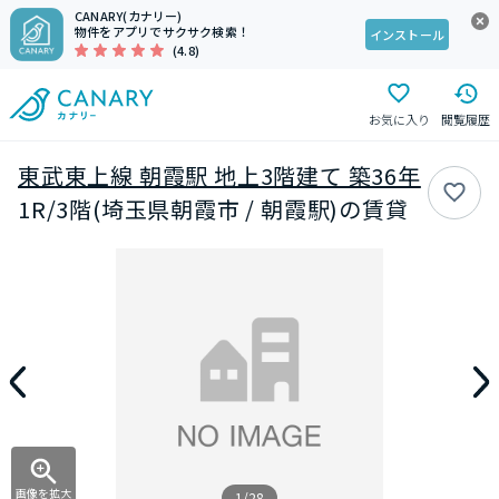
CANARY(カナリー)
物件をアプリでサクサク検索！
インストール
(4.8)
お気に入り
閲覧履歴
東武東上線 朝霞駅 地上3階建て 築36年
1R/3階(埼玉県朝霞市 / 朝霞駅)の賃貸
画像を拡大
1/28