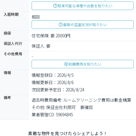
駐車可能な車種や台数を知りたい
入居時期
相談
最新の空室状況が知りたい
損保
住宅保険: 要 20000円
保証人代行
保証人: 要
その他費用
-
初期費用を知りたい
情報
情報登録日：2026/4/5
情報更新日：2026/8/6
次回更新予定日：2026/8/24
備考
退去時費用備考: ルームクリーニング費用は敷金精算

その他: 保証会社利用可　要確認

業者管理CD: 59694845
素敵な物件を見つけたらシェアしよう！