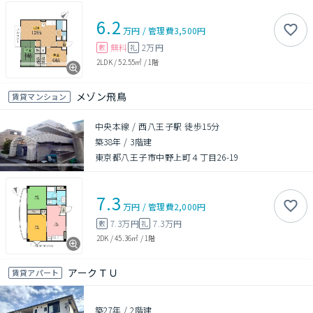
6.2
万円
/
管理費
3,500円
無料
2万円
敷
礼
2LDK
/
52.55㎡
/
1階
メゾン飛鳥
賃貸マンション
中央本線 / 西八王子駅 徒歩15分
築38年
/
3階建
東京都八王子市中野上町４丁目26-19
7.3
万円
/
管理費
2,000円
7.3万円
7.3万円
敷
礼
2DK
/
45.36㎡
/
1階
アークＴＵ
賃貸アパート
築27年
/
2階建