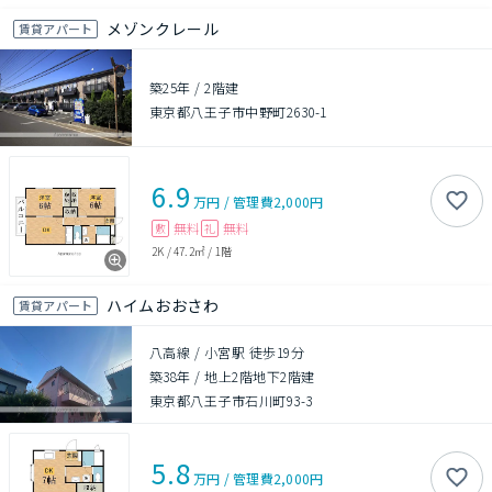
メゾンクレール
賃貸アパート
築25年
/
2階建
東京都八王子市中野町2630-1
6.9
万円
/
管理費
2,000円
無料
無料
敷
礼
2K
/
47.2㎡
/
1階
ハイムおおさわ
賃貸アパート
八高線 / 小宮駅 徒歩19分
築38年
/
地上2階地下2階建
東京都八王子市石川町93-3
5.8
万円
/
管理費
2,000円