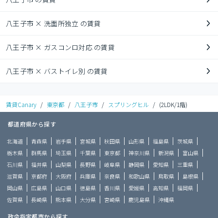
八王子市 × 洗面所独立 の賃貸
八王子市 × ガスコンロ対応 の賃貸
八王子市 × バストイレ別 の賃貸
賃貸Canary
/
東京都
/
八王子市
/
スプリングヒル
/
(2LDK/1階)
都道府県から探す
北海道
青森県
岩手県
宮城県
秋田県
山形県
福島県
茨城県
栃木県
群馬県
埼玉県
千葉県
東京都
神奈川県
新潟県
富山県
石川県
福井県
山梨県
長野県
岐阜県
静岡県
愛知県
三重県
滋賀県
京都府
大阪府
兵庫県
奈良県
和歌山県
鳥取県
島根県
岡山県
広島県
山口県
徳島県
香川県
愛媛県
高知県
福岡県
佐賀県
長崎県
熊本県
大分県
宮崎県
鹿児島県
沖縄県
政令指定都市から探す