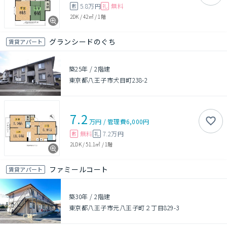
5.8万円
無料
敷
礼
2DK
/
42㎡
/
1階
グランシードのぐち
賃貸アパート
築25年
/
2階建
東京都八王子市犬目町238-2
7.2
万円
/
管理費
6,000円
無料
7.2万円
敷
礼
2LDK
/
51.1㎡
/
1階
ファミールコート
賃貸アパート
築30年
/
2階建
東京都八王子市元八王子町２丁目829-3