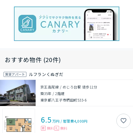
おすすめ物件 (20件)
ルフランくぬぎだ
賃貸アパート
京王高尾線 / めじろ台駅 徒歩11分
築35年
/
2階建
東京都八王子市椚田町533-6
6.5
万円
/
管理費
4,000円
無料
無料
敷
礼