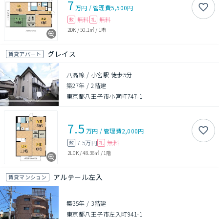
7
万円
/
管理費
5,500円
無料
無料
敷
礼
2DK
/
50.1㎡
/
1階
グレイス
賃貸アパート
八高線 / 小宮駅 徒歩5分
築27年
/
2階建
東京都八王子市小宮町747-1
7.5
万円
/
管理費
2,000円
7.5万円
無料
敷
礼
2LDK
/
48.36㎡
/
1階
アルテール左入
賃貸マンション
築35年
/
3階建
東京都八王子市左入町941-1