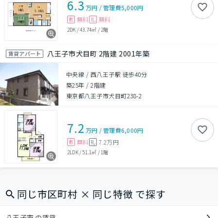
6.3
万円
/
管理費
5,000円
無料
無料
敷
礼
2DK
/
43.74㎡
/
2階
八王子市犬目町 2階建 2001年築
賃貸アパート
中央線 / 西八王子駅 徒歩40分
築25年
/
2階建
東京都八王子市犬目町238-2
7.2
万円
/
管理費
6,000円
無料
7.2万円
敷
礼
2LDK
/
51.1㎡
/
1階
同じ市区町村 × 同じ特徴 で探す
八王子市 の賃貸