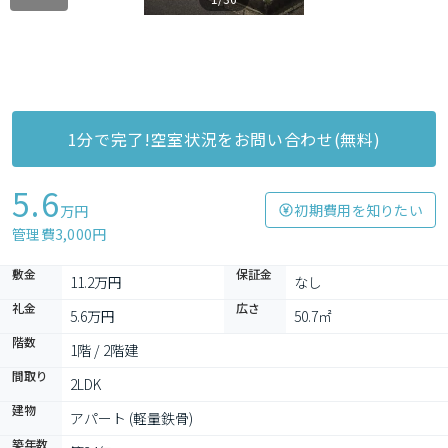
1分で完了!空室状況をお問い合わせ(無料)
5.6
初期費用を知りたい
万円
管理費3,000円
敷金
保証金
11.2万円
なし
礼金
広さ
5.6万円
50.7㎡
階数
1階 / 2階建
間取り
2LDK
建物
アパート (軽量鉄骨)
築年数