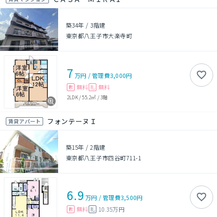
築34年
/
3階建
東京都八王子市大楽寺町
7
万円
/
管理費
3,000円
無料
無料
敷
礼
2LDK
/
55.2㎡
/
3階
フォンテーヌＩ
賃貸アパート
築15年
/
2階建
東京都八王子市四谷町711-1
6.9
万円
/
管理費
3,500円
無料
10.35万円
敷
礼