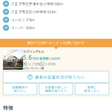
八王子市立宇津木台小学校 685m
八王子市立石川中学校 624m
コンビニ 376m
スーパー 903m
無料で10秒! カンタンお問い合わせ
スプリングヒル
5.6
万円
/
管理費3,000円
11.2万円
5.6万円
敷
礼
2LDK / 50.7㎡ / 1階
最新の空室状況が知りたい
初期費用が
お部屋の詳しい
実際に
知りたい
情報を知りたい
見学したい
特徴