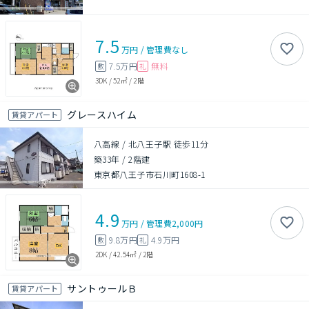
7.5
万円
/
管理費
なし
7.5万円
無料
敷
礼
3DK
/
52㎡
/
2階
グレースハイム
賃貸アパート
八高線 / 北八王子駅 徒歩11分
築33年
/
2階建
東京都八王子市石川町1608-1
4.9
万円
/
管理費
2,000円
9.8万円
4.9万円
敷
礼
2DK
/
42.54㎡
/
2階
サントゥールＢ
賃貸アパート