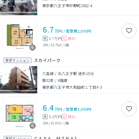
東京都八王子市中野町2682-4
6.7
万円
/
管理費
2,000円
6.7万円
無料
敷
礼
2DK
/
43.75㎡
/
1階
スカイパーク
賃貸マンション
八高線 / 北八王子駅 徒歩15分
築32年
/
4階建
東京都八王子市大和田町１丁目9-3
6.4
万円
/
管理費
3,000円
6.4万円
無料
敷
礼
2DK
/
41.07㎡
/
2階
ＣＡＳＡ ＭＩＲＡ1
賃貸マンション