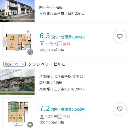
築28年
/
2階建
東京都八王子市犬目町259-1
6.5
万円
/
管理費
2,000円
6.5万円
無料
敷
礼
2DK
/
41.58㎡
/
1階
クランベリーヒルＣ
賃貸アパート
八高線 / 北八王子駅 徒歩8分
築30年
/
2階建
東京都八王子市石川町2044-1
7.2
万円
/
管理費
2,000円
7.2万円
無料
敷
礼
2DK
/
46.51㎡
/
2階