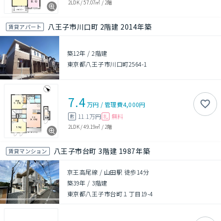
2LDK
/
57.07㎡
/
2階
八王子市川口町 2階建 2014年築
賃貸アパート
築12年
/
2階建
東京都八王子市川口町2564-1
7.4
万円
/
管理費
4,000円
11.1万円
無料
敷
礼
2LDK
/
49.19㎡
/
2階
八王子市台町 3階建 1987年築
賃貸マンション
京王高尾線 / 山田駅 徒歩14分
築39年
/
3階建
東京都八王子市台町１丁目19-4