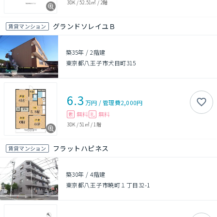
3DK
/
52.51㎡
/
2階
グランドソレイユＢ
賃貸マンション
築35年
/
2階建
東京都八王子市犬目町315
6.3
万円
/
管理費
2,000円
無料
無料
敷
礼
3DK
/
51㎡
/
1階
フラットハピネス
賃貸マンション
築30年
/
4階建
東京都八王子市暁町１丁目32-1