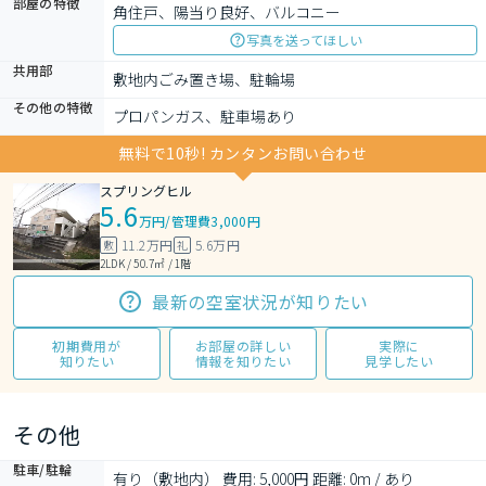
部屋の特徴
角住戸、陽当り良好、バルコニー
写真を送ってほしい
共用部
敷地内ごみ置き場、駐輪場
その他の特徴
プロパンガス、駐車場あり
無料で10秒! カンタンお問い合わせ
スプリングヒル
5.6
万円
/
管理費3,000円
11.2万円
5.6万円
敷
礼
2LDK / 50.7㎡ / 1階
最新の空室状況が知りたい
初期費用が
お部屋の詳しい
実際に
知りたい
情報を知りたい
見学したい
その他
駐車/駐輪
有り（敷地内） 費用: 5,000円 距離: 0m / あり