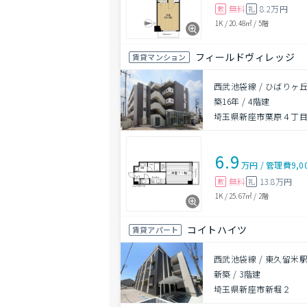
無料
8.2万円
敷
礼
1K
/
20.48㎡
/
5階
フィールドヴィレッジ
賃貸マンション
西武池袋線 / ひばりヶ丘
築16年
/
4階建
埼玉県新座市栗原４丁目7
6.9
万円
/
管理費
9,0
無料
13.8万円
敷
礼
1K
/
25.67㎡
/
2階
コイトハイツ
賃貸アパート
西武池袋線 / 東久留米駅
新築
/
3階建
埼玉県新座市新堀２