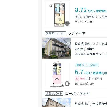
8.72
万円
/
管理費
5
8.72万円
8.72万
敷
礼
1K
/
28.1㎡
/
2階
ラフィーネ
賃貸マンション
西武池袋線 / ひばりヶ丘
築21年
/
3階建
埼玉県新座市栗原５丁
家賃カード決済可
6.7
万円
/
管理費
3,0
無料
13.4万円
敷
礼
1K
/
25.35㎡
/
2階
コーポヤマオカ
賃貸アパート
西武池袋線 / 保谷駅 徒