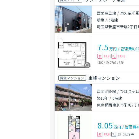
西武豊島線 / 東久留米駅
新築
/
3階建
埼玉県新座市新堀2丁目14
7.5
万円
/
管理費
8,0
無料
無料
敷
礼
1DK
/
19.27㎡
/
3階
東峰マンション
賃貸マンション
西武池袋線 / ひばりヶ丘
築18年
/
3階建
東京都西東京市栄町2丁
8.05
万円
/
管理費
4
無料
12.08万円
敷
礼