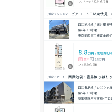
ワンルーム
/
30.44㎡
/
3階
ピアコートＴＭ東伏見 
賃貸マンション
西武池袋線 / 保谷駅 徒
築4年
/
3階建
東京都西東京市富士町4
8.8
万円
/
管理費
8,0
無料
8.8万円
敷
礼
1K
/
24.6㎡
/
3階
西武池袋・豊島線 ひばりヶ
賃貸アパート
西武豊島線 / ひばりヶ丘
築5年
/
3階建
埼玉県新座市栗原4丁目10