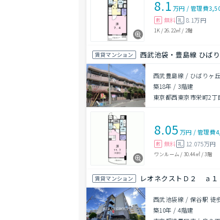
8.1
万円
/
管理費
3,5
無料
8.1万円
敷
礼
1K
/
26.22㎡
/
2階
西武池袋・豊島線 ひばりヶ
賃貸マンション
西武豊島線 / ひばりヶ丘
築18年
/
3階建
東京都西東京市栄町2丁目
8.05
万円
/
管理費
4
無料
12.075万円
敷
礼
ワンルーム
/
30.44㎡
/
3階
レオネクストＤ２ ａ１
賃貸マンション
西武池袋線 / 保谷駅 徒
築10年
/
4階建