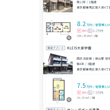
築11年
/
2階建
東京都練馬区南大泉4丁
8.2
万円
/
管理費
3,0
無料
8.2万円
敷
礼
1DK
/
29.05㎡
/
2階
KLEIS大泉学園
賃貸アパート
西武池袋線 / 保谷駅 徒
築4年
/
3階建
東京都練馬区東大泉4丁
7.5
万円
/
管理費
3,5
無料
7.5万円
敷
礼
1K
/
19.4㎡
/
3階
サン・デボーテ清瀬
賃貸アパート