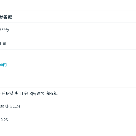
参番館
歩32分
丁目
00円
丘駅徒歩11分 3階建て 築5年
駅 徒歩11分
-23