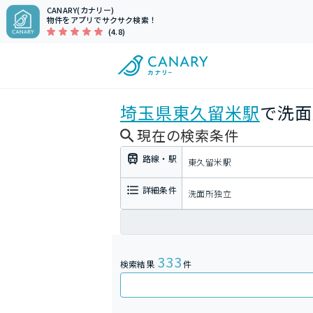
CANARY(カナリー)
物件をアプリでサクサク検索！
(4.8)
埼玉県
東久留米駅
で洗面
現在の検索条件
路線・駅
東久留米駅
詳細条件
洗面所独立
333
検索結果
件