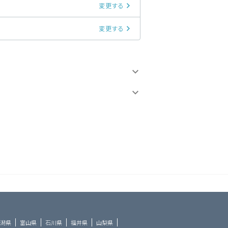
変更する
変更する
潟県
富山県
石川県
福井県
山梨県