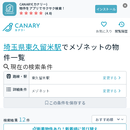
CANARY(カナリー)
物件をアプリでサクサク検索！
インストール
(4.8)
お気に入り
閲覧履歴
埼玉県
東久留米駅
でメゾネットの物
件一覧
現在の検索条件
路線・駅
東久留米駅
変更する
詳細条件
メゾネット
変更する
この条件を保存する
12
検索結果
件
新着物件あり！新着順に並び替え