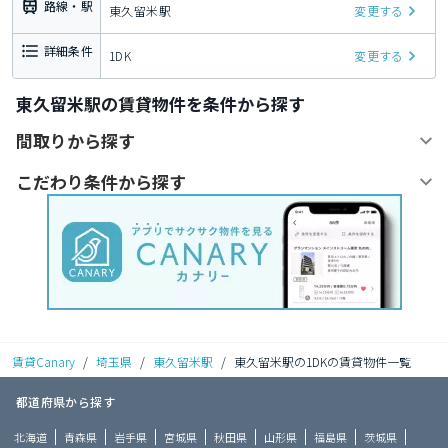
路線・駅
東久留米駅
変更する
詳細条件
1DK
変更する
東久留米駅の賃貸物件を条件から探す
間取りから探す
こだわり条件から探す
賃貸Canary
/
埼玉県
/
東久留米駅
/
東久留米駅の1DKの賃貸物件一覧
都道府県から探す
北海道
青森県
岩手県
宮城県
秋田県
山形県
福島県
茨城県