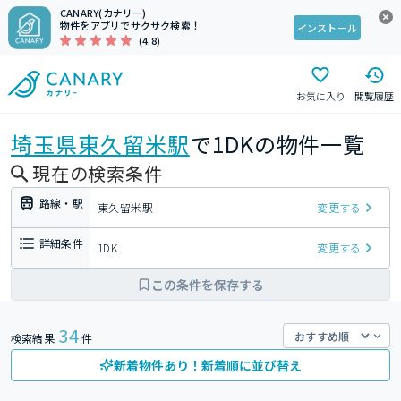
CANARY(カナリー)
物件をアプリでサクサク検索！
インストール
(4.8)
お気に入り
閲覧履歴
埼玉県
東久留米駅
で1DKの物件一覧
現在の検索条件
路線・駅
東久留米駅
変更する
詳細条件
1DK
変更する
この条件を保存する
34
検索結果
件
新着物件あり！新着順に並び替え