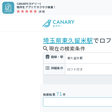
CANARY(カナリー)
物件をアプリでサクサク検索！
(4.8)
埼玉県
東久留米駅
でロフ
現在の検索条件
路線・駅
東久留米駅
詳細条件
ロフト付き
71
検索結果
件