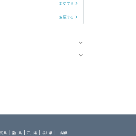
変更する
変更する
潟県
富山県
石川県
福井県
山梨県