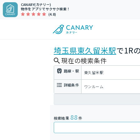
CANARY(カナリー)
物件をアプリでサクサク検索！
(4.8)
埼玉県
東久留米駅
で1R
現在の検索条件
路線・駅
東久留米駅
詳細条件
ワンルーム
88
検索結果
件