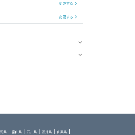
変更する
変更する
潟県
富山県
石川県
福井県
山梨県