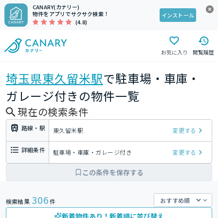
CANARY(カナリー)
物件をアプリでサクサク検索！
インストール
(4.8)
お気に入り
閲覧履歴
埼玉県
東久留米駅
で駐車場・車庫・
ガレージ付きの物件一覧
現在の検索条件
路線・駅
東久留米駅
変更する
詳細条件
駐車場・車庫・ガレージ付き
変更する
この条件を保存する
306
検索結果
件
新着物件あり！新着順に並び替え