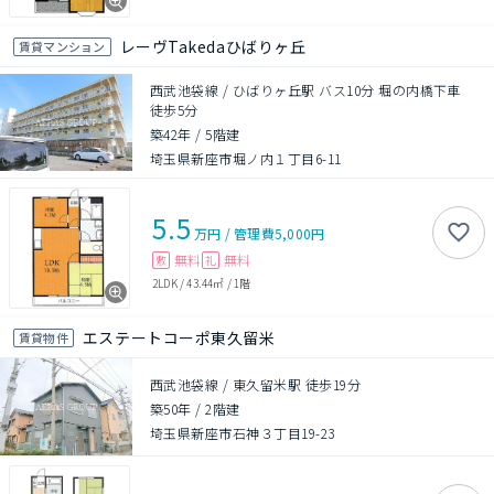
レーヴTakedaひばりヶ丘
賃貸マンション
西武池袋線 / ひばりヶ丘駅 バス10分 堀の内橋下車
徒歩5分
築42年
/
5階建
埼玉県新座市堀ノ内１丁目6-11
5.5
万円
/
管理費
5,000円
無料
無料
敷
礼
2LDK
/
43.44㎡
/
1階
エステートコーポ東久留米
賃貸物件
西武池袋線 / 東久留米駅 徒歩19分
築50年
/
2階建
埼玉県新座市石神３丁目19-23