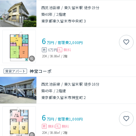
西武池袋線 / 東久留米駅 徒歩19分
築40年
/
2階建
東京都東久留米市中央町３
6
万円
/
管理費
2,000円
6万円
無料
敷
礼
2DK
/
38.88㎡
/
2階
神宝コーポ
賃貸アパート
西武池袋線 / 東久留米駅 徒歩16分
築49年
/
2階建
東京都東久留米市神宝町２
6
万円
/
管理費
1,000円
無料
無料
敷
礼
2DK
/
38.88㎡
/
2階