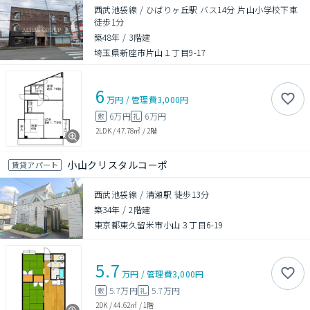
西武池袋線 / ひばりヶ丘駅 バス14分 片山小学校下車
徒歩1分
築48年
/
3階建
埼玉県新座市片山１丁目9-17
6
万円
/
管理費
3,000円
6万円
6万円
敷
礼
2LDK
/
47.78㎡
/
2階
小山クリスタルコーポ
賃貸アパート
西武池袋線 / 清瀬駅 徒歩13分
築34年
/
2階建
東京都東久留米市小山３丁目6-19
5.7
万円
/
管理費
3,000円
5.7万円
5.7万円
敷
礼
2DK
/
44.62㎡
/
1階