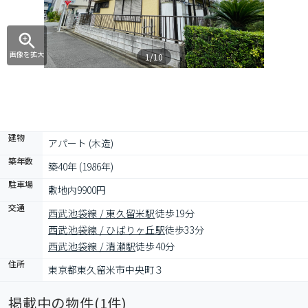
画像を拡大
1/10
建物
アパート (木造)
築年数
築40年 (1986年)
駐車場
敷地内9900円
交通
西武池袋線 / 東久留米駅
徒歩19分
西武池袋線 / ひばりヶ丘駅
徒歩33分
西武池袋線 / 清瀬駅
徒歩40分
住所
東京都東久留米市中央町３
掲載中の物件(
1
件)