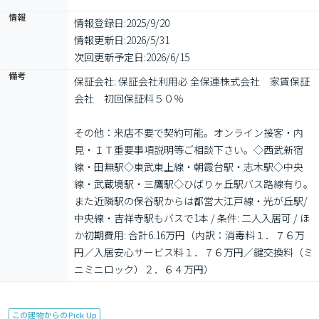
情報
情報登録日:
2025/9/20
情報更新日:
2026/5/31
次回更新予定日:
2026/6/15
備考
保証会社: 保証会社利用必 全保連株式会社　家賃保証
会社　初回保証料５０％

その他：来店不要で契約可能。オンライン接客・内
見・ＩＴ重要事項説明等ご相談下さい。◇西武新宿
線・田無駅◇東武東上線・朝霞台駅・志木駅◇中央
線・武蔵境駅・三鷹駅◇ひばりヶ丘駅バス路線有り。
また近隣駅の保谷駅からは都営大江戸線・光が丘駅/
中央線・吉祥寺駅もバスで1本 / 条件: 二人入居可 / ほ
か初期費用: 合計6.16万円（内訳：消毒料１．７６万
円／入居安心サービス料１．７６万円／鍵交換料（ミ
ニミニロック）２．６４万円）
この建物からのPick Up