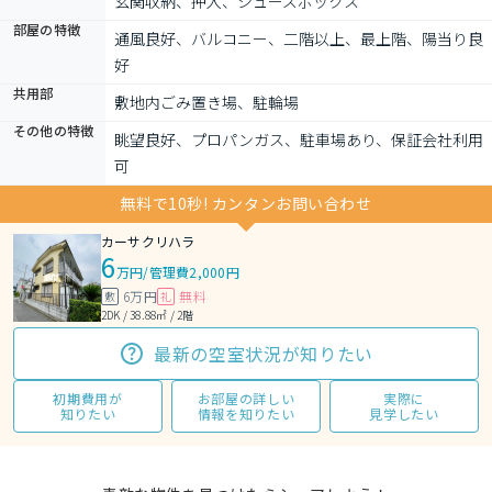
玄関収納、押入、シューズボックス
部屋の特徴
通風良好、バルコニー、二階以上、最上階、陽当り良
好
共用部
敷地内ごみ置き場、駐輪場
その他の特徴
眺望良好、プロパンガス、駐車場あり、保証会社利用
可
無料で10秒! カンタンお問い合わせ
カーサクリハラ
6
万円
/
管理費2,000円
6万円
無料
敷
礼
2DK / 38.88㎡ / 2階
最新の空室状況が知りたい
初期費用が
お部屋の詳しい
実際に
知りたい
情報を知りたい
見学したい