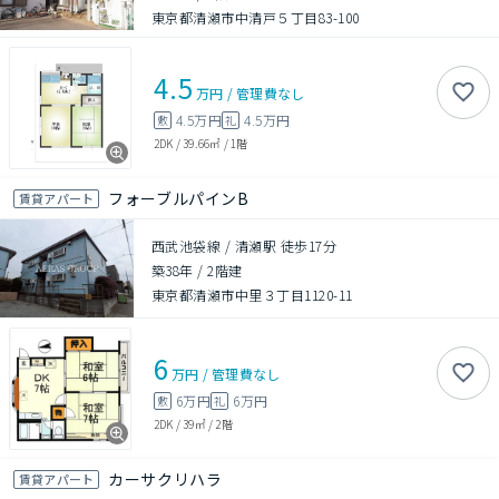
東京都清瀬市中清戸５丁目83-100
4.5
万円
/
管理費
なし
4.5万円
4.5万円
敷
礼
2DK
/
39.66㎡
/
1階
フォーブルパインB
賃貸アパート
西武池袋線 / 清瀬駅 徒歩17分
築38年
/
2階建
東京都清瀬市中里３丁目1120-11
6
万円
/
管理費
なし
6万円
6万円
敷
礼
2DK
/
39㎡
/
2階
カーサクリハラ
賃貸アパート