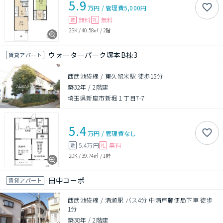
5.9
万円
/
管理費
5,000円
無料
無料
敷
礼
2SK
/
40.58㎡
/
2階
ウォーターパーク塚本B棟3
賃貸アパート
西武池袋線 / 東久留米駅 徒歩15分
築32年
/
2階建
埼玉県新座市新堀１丁目7-7
5.4
万円
/
管理費
なし
5.4万円
無料
敷
礼
2DK
/
39.74㎡
/
1階
田中コーポ
賃貸アパート
西武池袋線 / 清瀬駅 バス4分 中清戸郵便局下車 徒歩
1分
築38年
/
2階建