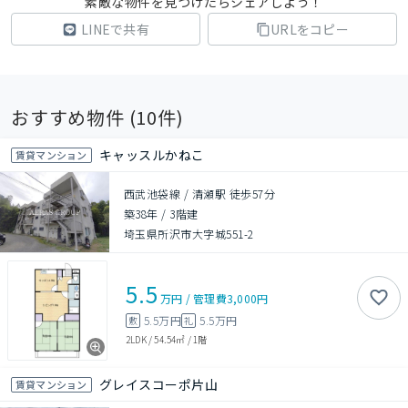
素敵な物件を見つけたらシェアしよう！
LINEで共有
URLをコピー
おすすめ物件 (
10
件)
キャッスルかねこ
賃貸マンション
西武池袋線 / 清瀬駅 徒歩57分
築38年
/
3階建
埼玉県所沢市大字城551-2
5.5
万円
/
管理費
3,000円
5.5万円
5.5万円
敷
礼
2LDK
/
54.54㎡
/
1階
グレイスコーポ片山
賃貸マンション