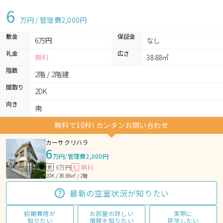
6
万円 / 管理費
2,000円
敷金
保証金
6万円
なし
礼金
広さ
無料
38.88㎡
階数
2階 / 2階建
間取り
2DK 
向き
南
無料で10秒! カンタンお問い合わせ
カーサクリハラ
6
万円
/
管理費2,000円
6万円
無料
敷
礼
2DK / 38.88㎡ / 2階
最新の空室状況が知りたい
初期費用が
お部屋の詳しい
実際に
知りたい
情報を知りたい
見学したい