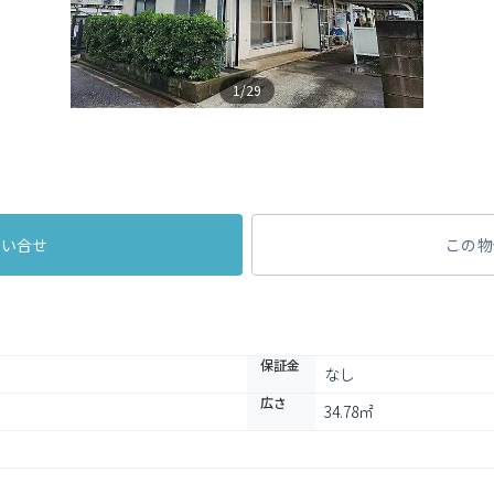
1/29
問い合せ
この物
保証金
なし
広さ
34.78㎡