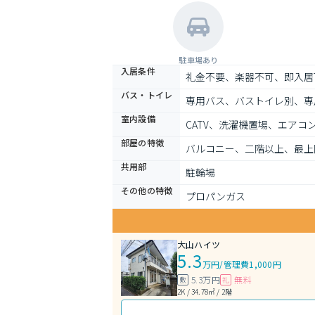
駐車場あり
入居条件
礼金不要、楽器不可、即入居
バス・トイレ
専用バス、バストイレ別、専
室内設備
CATV、洗濯機置場、エアコ
部屋の特徴
バルコニー、二階以上、最上
共用部
駐輪場
その他の特徴
プロパンガス
大山ハイツ
5.3
万円
/
管理費1,000円
5.3万円
無料
敷
礼
2K / 34.78㎡ / 2階