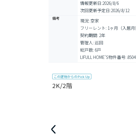
情報更新日:
2026/8/6
次回更新予定日:
2026/8/12
備考
現況: 空家

フリーレント: 1ヶ月（入居
契約期間: 2年

管理人: 巡回

総戸数: 6戸

LIFULL HOME'S物件番号: 8504
この建物からのPick Up
2K/2階