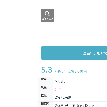
画像を拡大
空室状況をお
5.3
万円 / 管理費
1,000円
敷金
5.3万円
礼金
無料
階数
2階 / 2階建
間取り
2K (洋6帖 / 洋4.5帖 / K3.5帖)