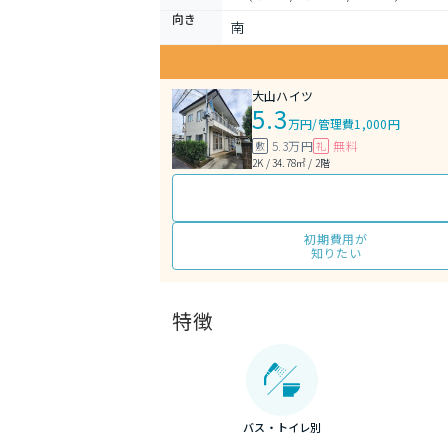
向き
南
大山ハイツ
5.3
万円
/
管理費1,000円
5.3万円
無料
敷
礼
2K / 34.78㎡ / 2階
初期費用が
知りたい
特徴
バス・トイレ別