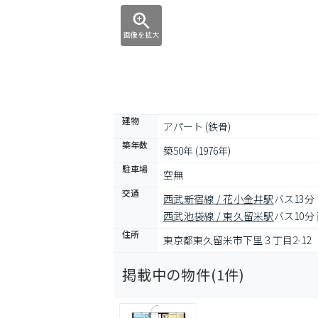
画像を拡大
建物
アパート (鉄骨)
築年数
築50年 (1976年)
駐車場
空無
交通
西武新宿線 / 花小金井駅
バス13分
西武池袋線 / 東久留米駅
バス10分
住所
東京都東久留米市下里３丁目2-12
掲載中の物件(
1
件)