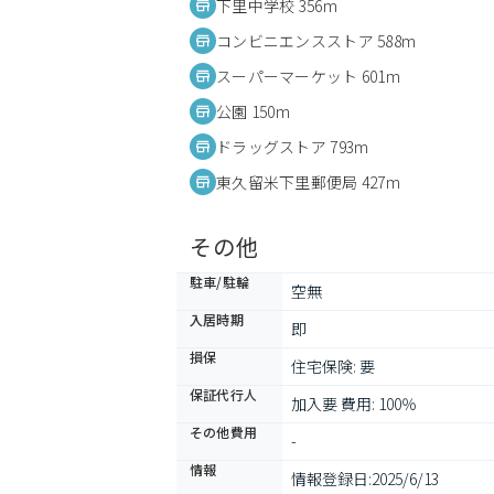
下里中学校 356m
コンビニエンスストア 588m
スーパーマーケット 601m
公園 150m
ドラッグストア 793m
東久留米下里郵便局 427m
その他
駐車/駐輪
空無
入居時期
即
損保
住宅保険: 要
保証代行人
加入要 費用: 100％
その他費用
-
情報
情報登録日:
2025/6/13