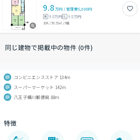
9.8
万円
/
管理費
5,000円
9.8万円
9.8万円
敷
礼
3DK
/
59.55㎡
/
9階
同じ建物で掲載中の物件 (0件)
コンビニエンスストア 134m
スーパーマーケット 142m
八王子横川郵便局 88m
特徴