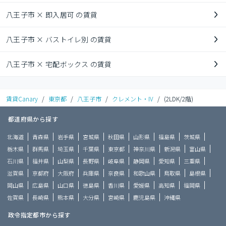
八王子市 × 即入居可 の賃貸
八王子市 × バストイレ別 の賃貸
八王子市 × 宅配ボックス の賃貸
賃貸Canary
/
東京都
/
八王子市
/
クレメント・IV
/
(2LDK/2階)
都道府県から探す
北海道
青森県
岩手県
宮城県
秋田県
山形県
福島県
茨城県
栃木県
群馬県
埼玉県
千葉県
東京都
神奈川県
新潟県
富山県
石川県
福井県
山梨県
長野県
岐阜県
静岡県
愛知県
三重県
滋賀県
京都府
大阪府
兵庫県
奈良県
和歌山県
鳥取県
島根県
岡山県
広島県
山口県
徳島県
香川県
愛媛県
高知県
福岡県
佐賀県
長崎県
熊本県
大分県
宮崎県
鹿児島県
沖縄県
政令指定都市から探す