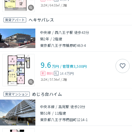
2LDK
/
64.03㎡
/
2階
ヘキサパレス
賃貸アパート
中央線 / 西八王子駅 徒歩43分
築2年
/
2階建
東京都八王子市楢原町463-4
9.6
万円
/
管理費
3,500円
無料
14.4万円
敷
礼
2LDK
/
57.54㎡
/
2階
めじろ台ハイム
賃貸マンション
中央本線 / 高尾駅 徒歩20分
築51年
/
11階建
東京都八王子市椚田町1214-1