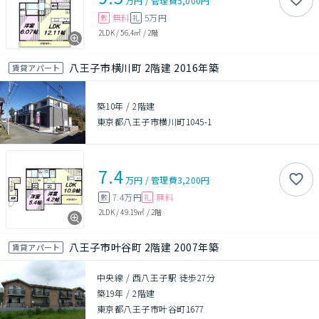
万円
/
管理費
5,000円
無料
5万円
敷
礼
2LDK
/
56.4㎡
/
2階
八王子市横川町 2階建 2016年築
賃貸アパート
築10年
/
2階建
東京都八王子市横川町1045-1
7.4
万円
/
管理費
3,200円
7.4万円
無料
敷
礼
2LDK
/
49.19㎡
/
2階
八王子市叶谷町 2階建 2007年築
賃貸アパート
中央線 / 西八王子駅 徒歩27分
築19年
/
2階建
東京都八王子市叶谷町1677