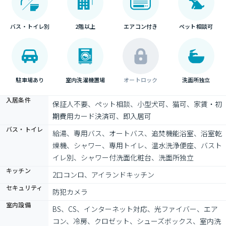
バス・トイレ別
2階以上
エアコン付き
ペット相談可
駐車場あり
室内洗濯機置場
オートロック
洗面所独立
入居条件
保証人不要、ペット相談、小型犬可、猫可、家賃・初
期費用カード決済可、即入居可
バス・トイレ
給湯、専用バス、オートバス、追焚機能浴室、浴室乾
燥機、シャワー、専用トイレ、温水洗浄便座、バスト
イレ別、シャワー付洗面化粧台、洗面所独立
キッチン
2口コンロ、アイランドキッチン
セキュリティ
防犯カメラ
室内設備
BS、CS、インターネット対応、光ファイバー、エア
コン、冷房、クロゼット、シューズボックス、室内洗