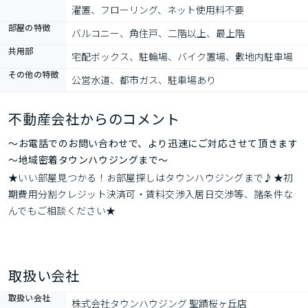
濯置、フローリング、ネット使用料不要
部屋の特徴
バルコニー、角住戸、二階以上、最上階
共用部
宅配ボックス、駐輪場、バイク置場、敷地内駐車場
その他の特徴
公営水道、都市ガス、駐車場あり
不動産会社からのコメント
～お電話でのお問い合わせで、より迅速にご対応させて頂きます
～地域密着タウンハウジングまで～
★いい部屋見つかる！お部屋探しはタウンハウジングまで♪★初
期費用分割クレジット決済可・賃料交渉入居日交渉等、諸条件な
んでもご相談ください★
取扱い会社
取扱い会社
株式会社タウンハウジング 聖蹟桜ヶ丘店