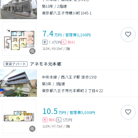
築10年
/
2階建
東京都八王子市横川町1045-1
7.4
万円
/
管理費
3,200円
7.4万円
無料
敷
礼
2LDK
/
49.19㎡
/
2階
アネモネ元本郷
賃貸アパート
中央本線 / 西八王子駅 徒歩15分
築3年
/
3階建
東京都八王子市元本郷町２丁目4-22
10.5
万円
/
管理費
5,000円
無料
5万円
敷
礼
1LDK
/
47.73㎡
/
3階