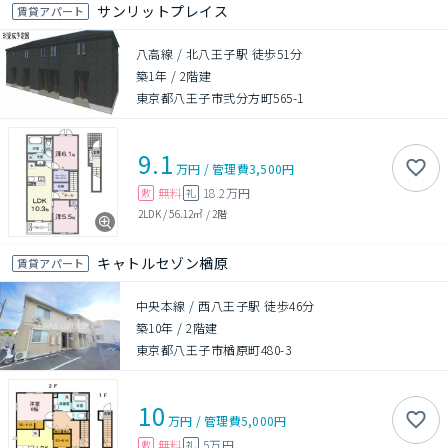
サンリットプレイス
賃貸アパート
八高線 / 北八王子駅 徒歩51分
築1年
/
2階建
東京都八王子市弐分方町565-1
9.1
万円
/
管理費
3,500円
無料
18.2万円
敷
礼
2LDK
/
56.12㎡
/
2階
キャトルセゾン楢原
賃貸アパート
中央本線 / 西八王子駅 徒歩46分
築10年
/
2階建
東京都八王子市楢原町480-3
10
万円
/
管理費
5,000円
無料
5万円
敷
礼