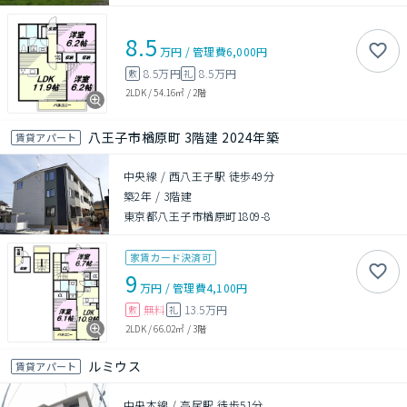
8.5
万円
/
管理費
6,000円
8.5万円
8.5万円
敷
礼
2LDK
/
54.16㎡
/
2階
八王子市楢原町 3階建 2024年築
賃貸アパート
中央線 / 西八王子駅 徒歩49分
築2年
/
3階建
東京都八王子市楢原町1809-8
家賃カード決済可
9
万円
/
管理費
4,100円
無料
13.5万円
敷
礼
2LDK
/
66.02㎡
/
3階
ルミウス
賃貸アパート
中央本線 / 高尾駅 徒歩51分