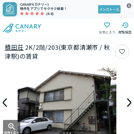
CANARY(カナリー)
物件をアプリでサクサク検索！
インストール
(4.8)
お気に入り
閲覧履歴
積田荘
2K/2階/203(東京都清瀬市 / 秋
津駅)の賃貸
画像を拡大
1/14