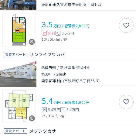
東京都東久留米市中央町６丁目1-22
3.5
万円
/
管理費
2,000円
無料
3.5万円
敷
礼
1DK
/
26.44㎡
/
4階
サンライフワカバ
賃貸アパート
武蔵野線 / 新秋津駅 徒歩4分
築39年
/
2階建
東京都東村山市秋津町５丁目35-31
5.4
万円
/
管理費
1,000円
5.4万円
5.4万円
敷
礼
2K
/
38.4㎡
/
2階
メゾンツカサ
賃貸アパート