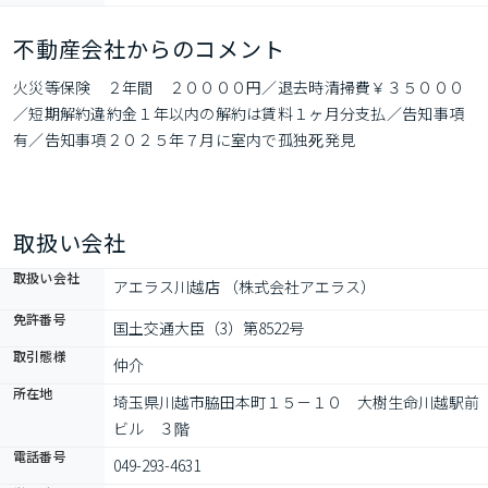
不動産会社からのコメント
火災等保険　２年間　２００００円／退去時清掃費￥３５０００
／短期解約違約金１年以内の解約は賃料１ヶ月分支払／告知事項
有／告知事項２０２５年７月に室内で孤独死発見
取扱い会社
取扱い会社
アエラス川越店 （株式会社アエラス）
免許番号
国土交通大臣（3）第8522号
取引態様
仲介
所在地
埼玉県川越市脇田本町１５－１０　大樹生命川越駅前
ビル　３階
電話番号
049-293-4631