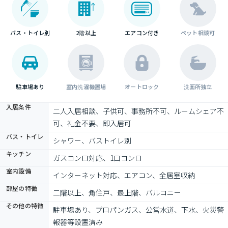
バス・トイレ別
2階以上
エアコン付き
ペット相談可
駐車場あり
室内洗濯機置場
オートロック
洗面所独立
入居条件
二人入居相談、子供可、事務所不可、ルームシェア不
可、礼金不要、即入居可
バス・トイレ
シャワー、バストイレ別
キッチン
ガスコンロ対応、1口コンロ
室内設備
インターネット対応、エアコン、全居室収納
部屋の特徴
二階以上、角住戸、最上階、バルコニー
その他の特徴
駐車場あり、プロパンガス、公営水道、下水、火災警
報器等設置済み