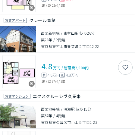
1K
/
20.22㎡
/
2階
クレール青葉
賃貸アパート
西武新宿線 / 東村山駅 徒歩26分
築21年
/
2階建
東京都東村山市青葉町２丁目12-22
4.8
万円
/
管理費
2,000円
4.8万円
4.8万円
敷
礼
1K
/
22.87㎡
/
2階
エクスクルーシヴ久留米
賃貸マンション
西武池袋線 / 清瀬駅 徒歩15分
築37年
/
4階建
東京都東久留米市小山５丁目2-23