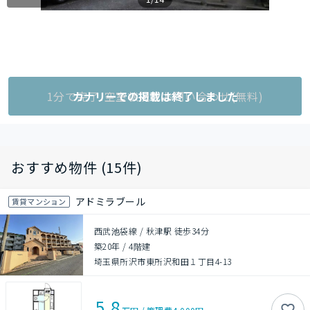
1分で完了!空室状況をお問い合わせ(無料)
カナリーでの掲載は終了しました
おすすめ物件 (15件)
アドミラブール
賃貸マンション
西武池袋線 / 秋津駅 徒歩34分
築20年
/
4階建
埼玉県所沢市東所沢和田１丁目4-13
5.8