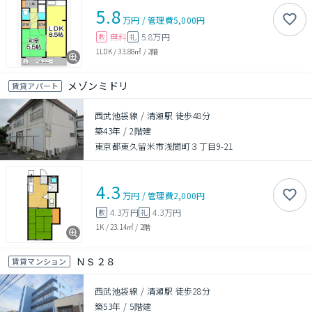
5.8
万円
/
管理費
5,000円
無料
5.8万円
敷
礼
1LDK
/
33.88㎡
/
2階
メゾンミドリ
賃貸アパート
西武池袋線 / 清瀬駅 徒歩48分
築43年
/
2階建
東京都東久留米市浅間町３丁目9-21
4.3
万円
/
管理費
2,000円
4.3万円
4.3万円
敷
礼
1K
/
23.14㎡
/
2階
ＮＳ２８
賃貸マンション
西武池袋線 / 清瀬駅 徒歩28分
築53年
/
5階建