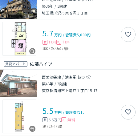
築36年
/
3階建
埼玉県所沢市東所沢３丁目
5.7
万円
/
管理費
5,000円
無料
無料
敷
礼
1DK
/
29.43㎡
/
3階
佐藤ハイツ
賃貸アパート
西武池袋線 / 清瀬駅 徒歩7分
築48年
/
2階建
東京都清瀬市上清戸１丁目15-17
5.5
万円
/
管理費
なし
5.5万円
無料
敷
礼
2K
/
33㎡
/
2階