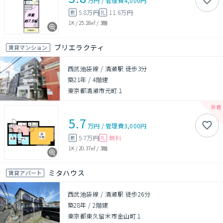
万円
/
管理費
4,000円
5.8万円
11.6万円
敷
礼
1K
/
25.28㎡
/
3階
ブリエラクティ
賃貸マンション
西武池袋線 / 清瀬駅 徒歩3分
築21年
/
4階建
東京都清瀬市元町１
5.7
万円
/
管理費
3,000円
5.7万円
無料
敷
礼
1K
/
20.37㎡
/
3階
ミタハウス
賃貸アパート
西武池袋線 / 清瀬駅 徒歩26分
築28年
/
2階建
東京都東久留米市金山町１