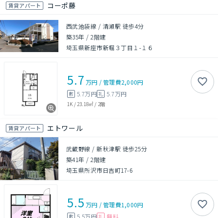
コーポ藤
賃貸アパート
西武池袋線 / 清瀬駅 徒歩4分
築35年
/
2階建
埼玉県新座市新堀３丁目１-１６
5.7
万円
/
管理費
2,000円
5.7万円
5.7万円
敷
礼
1K
/
23.18㎡
/
2階
エトワール
賃貸アパート
武蔵野線 / 新秋津駅 徒歩25分
築41年
/
2階建
埼玉県所沢市日吉町17-6
5.5
万円
/
管理費
1,000円
5.5万円
無料
敷
礼