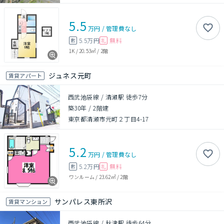
5.5
万円
/
管理費
なし
5.5万円
無料
敷
礼
1K
/
20.53㎡
/
2階
ジュネス元町
賃貸アパート
西武池袋線 / 清瀬駅 徒歩7分
築30年
/
2階建
東京都清瀬市元町２丁目4-17
5.2
万円
/
管理費
なし
5.2万円
無料
敷
礼
ワンルーム
/
23.62㎡
/
2階
サンパレス東所沢
賃貸マンション
西武池袋線 / 秋津駅 徒歩64分