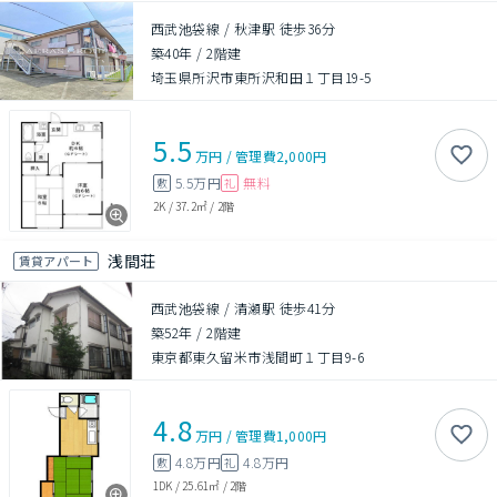
西武池袋線 / 秋津駅 徒歩36分
築40年
/
2階建
埼玉県所沢市東所沢和田１丁目19-5
5.5
万円
/
管理費
2,000円
5.5万円
無料
敷
礼
2K
/
37.2㎡
/
2階
浅間荘
賃貸アパート
西武池袋線 / 清瀬駅 徒歩41分
築52年
/
2階建
東京都東久留米市浅間町１丁目9-6
4.8
万円
/
管理費
1,000円
4.8万円
4.8万円
敷
礼
1DK
/
25.61㎡
/
2階